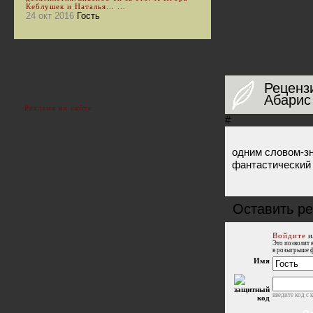
Кеблушек и Наталья... ...
24 окт 2016
Гость
Реценз
Абарис
Реклама на сайте
#
одним словом-зна
фантастический
Оставить р
Войдите
и
Это позволит 
в розыгрыше 
Имя
введите код с 