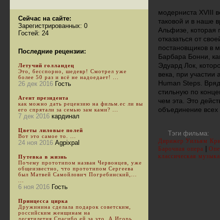
модерниста XVIII в
Сейчас на сайте:
таковой и в наше 
Зарегистрированных: 0
Альфизе, которая 
Гостей: 24
отказаться от сво
постановщиков в м
Последние рецензии:
Барбара Бонни, к
Эдуард Лок, котор
Летучий голландец
Это, бесспорно, шедевр! Смотрел уже
века, при участии
более 50 раз и всё не надоедает! ...
Human Steps. Вряд
26 дек 2016
Гость
стильную по конце
Агент президента
чем эта. Это дейс
как можно дать рецензию на фильм.ес ли вы
объединение всех 
его спрятали за семью зам ками? ...
7 дек 2016
кардинал
Цветы лиловые полей
Тэги фильма:
Вот это самое то. ...
Дирижер Уильям Кри
24 ноя 2016
Agpixpal
|
Барочная опера
Опе
классическая музыка
Путевка в жизнь
Почему прототипом назван Червонцев, уже
общеизвестно, что прототипом Сергеева
был Матвей Самойлович Погребинский,...
...
6 ноя 2016
Гость
Принцесса цирка
Дружинина сделала подарок советским,
российским женщинам на
десятилетия.Спасибо ей за это. А Игорь