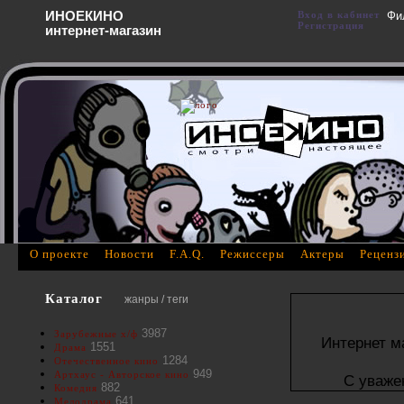
ИНОЕКИНО
Вход в кабинет
Фи
Регистрация
интернет-магазин
О проекте
Новости
F.A.Q.
Режиссеры
Актеры
Реценз
Каталог
жанры / теги
3987
Зарубежные х/ф
Интернет м
1551
Драма
1284
Отечественное кино
949
Артхаус - Авторское кино
С уваже
882
Комедия
641
Мелодрама