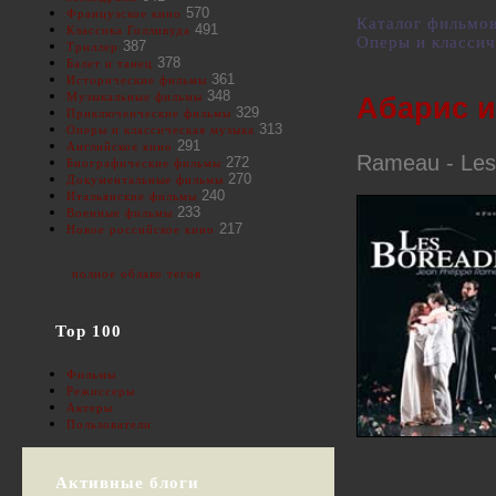
570
Французское кино
Каталог фильмо
491
Классика Голливуда
Оперы и классич
387
Триллер
378
Балет и танец
361
Исторические фильмы
348
Музыкальные фильмы
Абарис 
329
Приключенческие фильмы
313
Оперы и классическая музыка
291
Английское кино
Rameau - Les
272
Биографические фильмы
270
Документальные фильмы
240
Итальянские фильмы
233
Военные фильмы
217
Новое российское кино
полное облако тегов
Top 100
Фильмы
Режиссеры
Актеры
Пользователи
Активные блоги