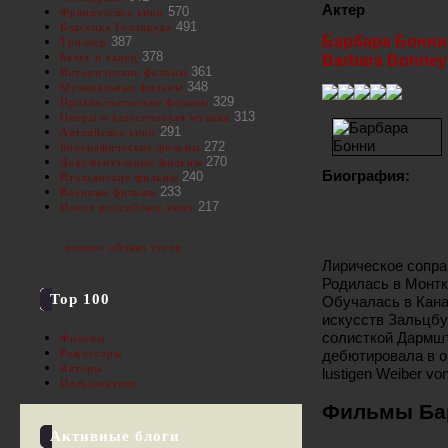
Актер
570
Французское кино
491
Классика Голливуда
Барбара Бонни
387
Триллер
378
Балет и танец
Barbara Bonney
361
Исторические фильмы
348
Музыкальные фильмы
329
Приключенческие фильмы
313
Оперы и классическая музыка
291
Английское кино
272
Биографические фильмы
270
Документальные фильмы
Биография:
240
Итальянские фильмы
233
Военные фильмы
217
Новое российское кино
полное облако тегов
Лирическое сопра
Родилась в Монткл
Top 100
Обучалась в Кана
искусств Зальцбур
солисткой Дармшт
Фильмы
дебютировала в о
Режиссеры
Актеры
lustigen Weiber vo
Пользователи
Фильмы Ба
Активные блоги