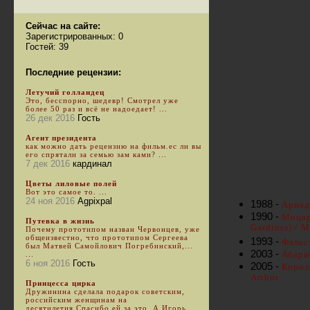
Сейчас на сайте:
Зарегистрированных: 0
Гостей: 39
Последние рецензии:
Летучий голландец
Это, бесспорно, шедевр! Смотрел уже
более 50 раз и всё не надоедает! ...
26 дек 2016
Гость
Агент президента
как можно дать рецензию на фильм.ес ли вы
его спрятали за семью зам ками? ...
7 дек 2016
кардинал
Цветы лиловые полей
Вот это самое то. ...
24 ноя 2016
Agpixpal
1988 -
Ариад
1990 -
Моцарт
Путевка в жизнь
Gardiner) / 
Почему прототипом назван Червонцев, уже
общеизвестно, что прототипом Сергеева
1993 -
Фальст
был Матвей Самойлович Погребинский,...
2003 -
Абари
...
6 ноя 2016
Гость
2005 -
Король
Arthur
Принцесса цирка
Дружинина сделала подарок советским,
российским женщинам на
десятилетия.Спасибо ей за это. А Игорь