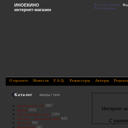
ИНОЕКИНО
Вход в кабинет
Фи
Регистрация
интернет-магазин
О проекте
Новости
F.A.Q.
Режиссеры
Актеры
Реценз
Каталог
жанры / теги
3987
Зарубежные х/ф
Интернет м
1551
Драма
1284
Отечественное кино
949
Артхаус - Авторское кино
С уваже
882
Комедия
641
Мелодрама