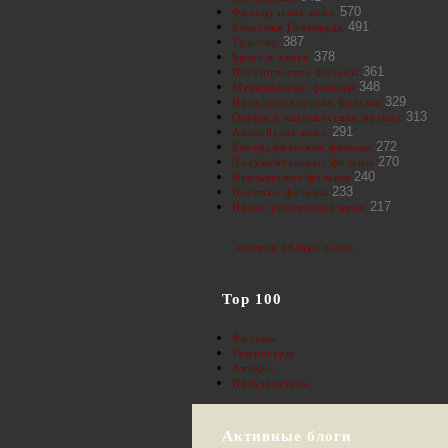
570
Французское кино
491
Классика Голливуда
387
Триллер
378
Балет и танец
361
Исторические фильмы
348
Музыкальные фильмы
329
Приключенческие фильмы
313
Оперы и классическая музыка
291
Английское кино
272
Биографические фильмы
270
Документальные фильмы
240
Итальянские фильмы
233
Военные фильмы
217
Новое российское кино
полное облако тегов
Top 100
Фильмы
Режиссеры
Актеры
Пользователи
Активные блоги