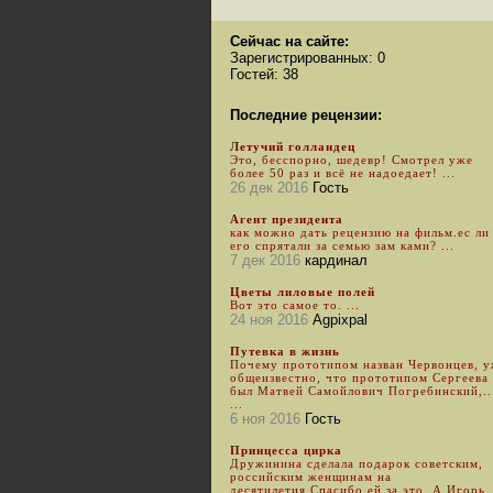
Сейчас на сайте:
Зарегистрированных: 0
Гостей: 38
Последние рецензии:
Летучий голландец
Это, бесспорно, шедевр! Смотрел уже
более 50 раз и всё не надоедает! ...
26 дек 2016
Гость
Агент президента
как можно дать рецензию на фильм.ес ли
его спрятали за семью зам ками? ...
7 дек 2016
кардинал
Цветы лиловые полей
Вот это самое то. ...
24 ноя 2016
Agpixpal
Путевка в жизнь
Почему прототипом назван Червонцев, 
общеизвестно, что прототипом Сергеева
был Матвей Самойлович Погребинский,..
...
6 ноя 2016
Гость
Принцесса цирка
Дружинина сделала подарок советским,
российским женщинам на
десятилетия.Спасибо ей за это. А Игорь