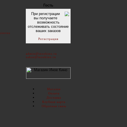
Гость
При регистрации
вы получаете
возможность
отслеживать состояние
ваших заказов
pierres
Регистрация
admin@inoekino.ru
zakaz@inoekino.ru
Магазин
Оплата
Доставка
Клубная карта
Обратная связь