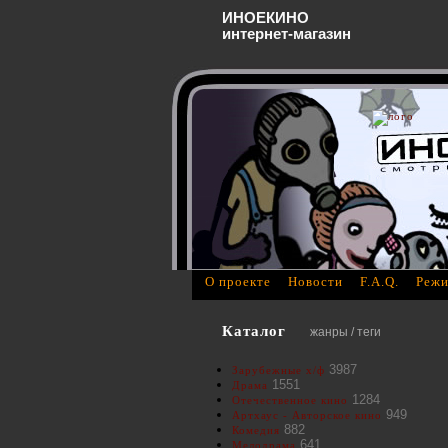
ИНОЕКИНО
интернет-магазин
О проекте
Новости
F.A.Q.
Режи
Каталог
жанры / теги
3987
Зарубежные х/ф
1551
Драма
1284
Отечественное кино
949
Артхаус - Авторское кино
882
Комедия
641
Мелодрама