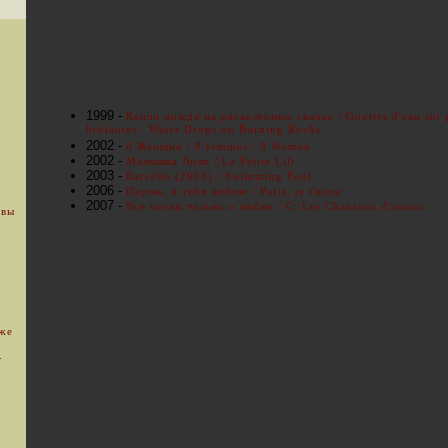
1999 -
Капли дождя на раскаленных скалах / Gouttes d'eau sur 
brûlantes / Water Drops on Burning Rocks
2002 -
8 Женщин / 8 femmes / 8 Women
2002 -
Малышка Лили / La Petite Lili
2003 -
Бассейн (2003) / Swimming Pool
2006 -
Париж, я тебя люблю / Paris, je t'aime
2007 -
Все песни только о любви / C: Les Chansons d'amour
 вы
уже
.