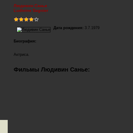
Людивин Санье
Ludivine Sagnier
Дата рождения:
3.7.1979
Биография:
Актриса.
Фильмы Людивин Санье: