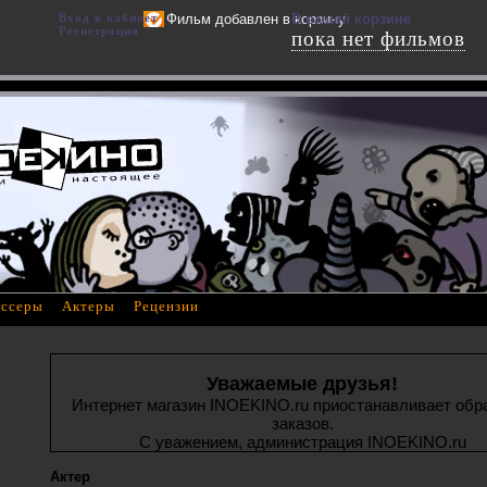
Вход в кабинет
Фильм добавлен в корзину
В вашей корзине
Регистрация
пока нет фильмов
ссеры
Актеры
Рецензии
Уважаемые друзья!
Интернет магазин INOEKINO.ru приостанавливает обр
заказов.
С уважением, администрация INOEKINO.ru
Актер