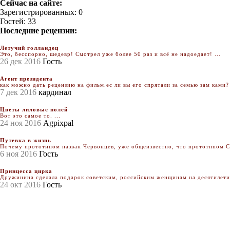
Сейчас на сайте:
Зарегистрированных: 0
Гостей: 33
Последние рецензии:
Летучий голландец
Это, бесспорно, шедевр! Смотрел уже более 50 раз и всё не надоедает! ...
26 дек 2016
Гость
Агент президента
как можно дать рецензию на фильм.ес ли вы его спрятали за семью зам ками? 
7 дек 2016
кардинал
Цветы лиловые полей
Вот это самое то. ...
24 ноя 2016
Agpixpal
Путевка в жизнь
Почему прототипом назван Червонцев, уже общеизвестно, что прототипом Се
6 ноя 2016
Гость
Принцесса цирка
Дружинина сделала подарок советским, российским женщинам на десятилетия.
24 окт 2016
Гость