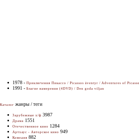
1978 -
Приключения Пикассо / Picassos äventyr / Adventures of Picass
1991 -
Благие намерения (4DVD) / Den goda viljan
жанры / теги
Каталог
3987
Зарубежные х/ф
1551
Драма
1284
Отечественное кино
949
Артхаус - Авторское кино
882
Комедия