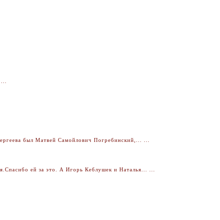
...
ргеева был Матвей Самойлович Погребинский,... ...
Спасибо ей за это. А Игорь Кеблушек и Наталья... ...