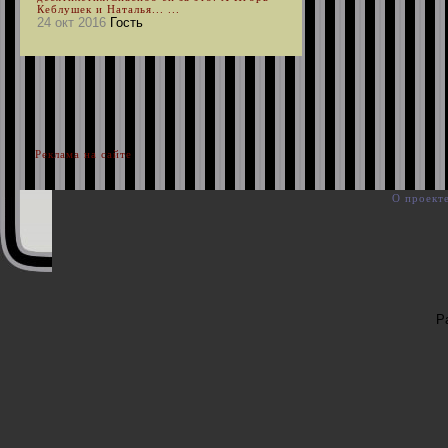
Кеблушек и Наталья... ...
24 окт 2016
Гость
Реклама на сайте
О проект
Р