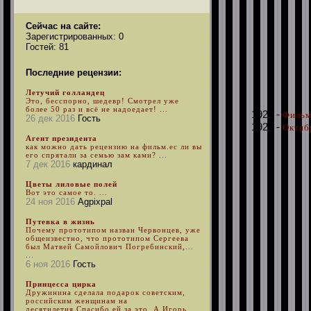
Сейчас на сайте:
Зарегистрированных: 0
Гостей: 81
Последние рецензии:
Летучий голландец
Это, бесспорно, шедевр! Смотрел уже
более 50 раз и всё не надоедает! ...
1924 -
Фильм
26 дек 2016
Гость
1927 -
Октяб
Агент президента
как можно дать рецензию на фильм.ес ли вы
его спрятали за семью зам ками? ...
7 дек 2016
кардинал
Цветы лиловые полей
Вот это самое то. ...
24 ноя 2016
Agpixpal
Путевка в жизнь
Почему прототипом назван Червонцев, уже
общеизвестно, что прототипом Сергеева
был Матвей Самойлович Погребинский,...
...
6 ноя 2016
Гость
Принцесса цирка
Дружинина сделала подарок советским,
российским женщинам на
десятилетия.Спасибо ей за это. А Игорь