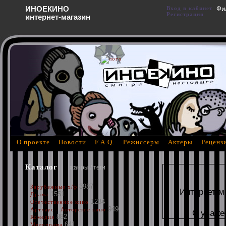
ИНОЕКИНО
Вход в кабинет
Фи
Регистрация
интернет-магазин
О проекте
Новости
F.A.Q.
Режиссеры
Актеры
Реценз
Каталог
жанры / теги
3987
Зарубежные х/ф
Интернет м
1551
Драма
1284
Отечественное кино
949
Артхаус - Авторское кино
С уваже
882
Комедия
641
Мелодрама