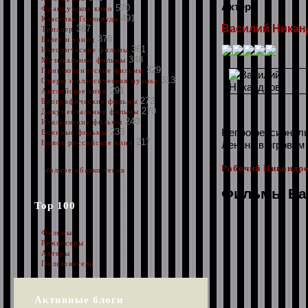
Актер
570
Французское кино
491
Классика Голливуда
Василий Никан
387
Триллер
378
Балет и танец
361
Исторические фильмы
348
Музыкальные фильмы
329
Приключенческие фильмы
313
Оперы и классическая музыка
291
Английское кино
272
Биографические фильмы
270
Документальные фильмы
240
Итальянские фильмы
Непрофессиональн
233
Военные фильмы
217
Новое российское кино
Ленина в игровом 
Рабочий Никандро
полное облако тегов
Фильмы Ва
Top 100
Фильмы
Режиссеры
Актеры
Пользователи
Активные блоги