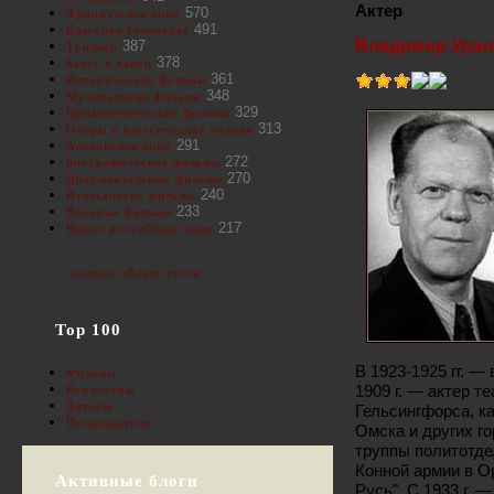
Актер
570
Французское кино
491
Классика Голливуда
Владимир Урал
387
Триллер
378
Балет и танец
361
Исторические фильмы
348
Музыкальные фильмы
329
Приключенческие фильмы
313
Оперы и классическая музыка
291
Английское кино
272
Биографические фильмы
270
Документальные фильмы
240
Итальянские фильмы
233
Военные фильмы
217
Новое российское кино
полное облако тегов
Top 100
В 1923-1925 гг. —
Фильмы
1909 г. — актер т
Режиссеры
Актеры
Гельсингфорса, к
Пользователи
Омска и других го
труппы политотде
Конной армии в Ор
Активные блоги
Русь". С 1933 г. 