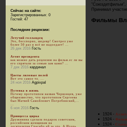
"Союздетфильм", с
Принимал участие
Сейчас на сайте:
Зарегистрированных: 0
Фильмы Вл
Гостей: 47
Последние рецензии:
Летучий голландец
Это, бесспорно, шедевр! Смотрел уже
более 50 раз и всё не надоедает! ...
26 дек 2016
Гость
Агент президента
как можно дать рецензию на фильм.ес ли вы
его спрятали за семью зам ками? ...
7 дек 2016
кардинал
Цветы лиловые полей
Вот это самое то. ...
24 ноя 2016
Agpixpal
Путевка в жизнь
Почему прототипом назван Червонцев, уже
общеизвестно, что прототипом Сергеева
был Матвей Самойлович Погребинский,...
...
6 ноя 2016
Гость
1924 -
Аэлит
Принцесса цирка
1924 -
Фильм
Дружинина сделала подарок советским,
российским женщинам на
1924 -
Стачка
десятилетия.Спасибо ей за это. А Игорь