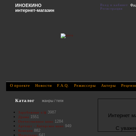
ИНОЕКИНО
Вход в кабинет
Фи
Регистрация
интернет-магазин
О проекте
Новости
F.A.Q.
Режиссеры
Актеры
Реценз
Каталог
жанры / теги
3987
Зарубежные х/ф
Интернет м
1551
Драма
1284
Отечественное кино
949
Артхаус - Авторское кино
С уваже
882
Комедия
641
Мелодрама