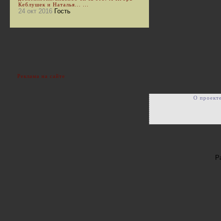
Кеблушек и Наталья... ...
24 окт 2016
Гость
Реклама на сайте
О проект
Р