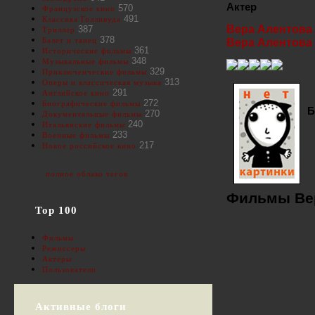
Актер
570
Французское кино
491
Классика Голливуда
Вера Алентова
387
Триллер
378
Балет и танец
Вера Алентова
361
Исторические фильмы
348
Музыкальные фильмы
329
Приключенческие фильмы
313
Оперы и классическая музыка
291
Английское кино
272
Биографические фильмы
Б
270
Документальные фильмы
240
Итальянские фильмы
233
Военные фильмы
217
Новое российское кино
полное облако тегов
Фильмы Вер
Top 100
Фильмы
Режиссеры
Актеры
Пользователи
Активные блоги