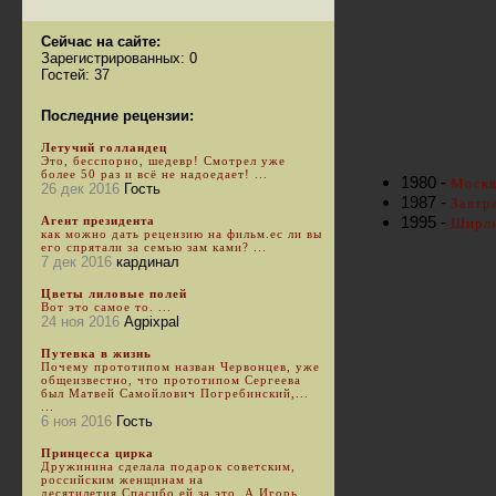
Сейчас на сайте:
Зарегистрированных: 0
Гостей: 37
Последние рецензии:
Летучий голландец
Это, бесспорно, шедевр! Смотрел уже
более 50 раз и всё не надоедает! ...
1980 -
Москв
26 дек 2016
Гость
1987 -
Завтр
1995 -
Агент президента
Ширл
как можно дать рецензию на фильм.ес ли вы
его спрятали за семью зам ками? ...
7 дек 2016
кардинал
Цветы лиловые полей
Вот это самое то. ...
24 ноя 2016
Agpixpal
Путевка в жизнь
Почему прототипом назван Червонцев, уже
общеизвестно, что прототипом Сергеева
был Матвей Самойлович Погребинский,...
...
6 ноя 2016
Гость
Принцесса цирка
Дружинина сделала подарок советским,
российским женщинам на
десятилетия.Спасибо ей за это. А Игорь