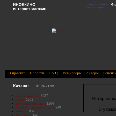
ИНОЕКИНО
Вход в кабинет
Фи
Регистрация
интернет-магазин
О проекте
Новости
F.A.Q.
Режиссеры
Актеры
Реценз
Каталог
жанры / теги
3987
Зарубежные х/ф
Интернет м
1551
Драма
1284
Отечественное кино
949
Артхаус - Авторское кино
С уваже
882
Комедия
641
Мелодрама