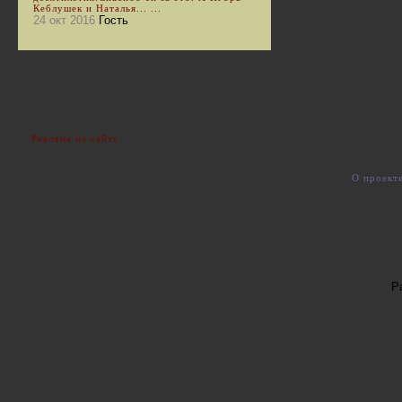
Кеблушек и Наталья... ...
24 окт 2016
Гость
Реклама на сайте
О проект
Р