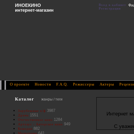
ИНОЕКИНО
Вход в кабинет
Фи
Регистрация
интернет-магазин
О проекте
Новости
F.A.Q.
Режиссеры
Актеры
Реценз
Каталог
жанры / теги
3987
Зарубежные х/ф
Интернет м
1551
Драма
1284
Отечественное кино
949
Артхаус - Авторское кино
С уваже
882
Комедия
641
Мелодрама