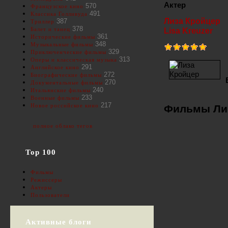
Актер
570
Французское кино
491
Классика Голливуда
Лиза Кройцер
387
Триллер
378
Балет и танец
Lisa Kreuzer
361
Исторические фильмы
348
Музыкальные фильмы
329
Приключенческие фильмы
313
Оперы и классическая музыка
291
Английское кино
272
Биографические фильмы
270
Документальные фильмы
240
Итальянские фильмы
233
Военные фильмы
217
Новое российское кино
Фильмы Лиз
полное облако тегов
Top 100
Фильмы
Режиссеры
Актеры
Пользователи
Активные блоги