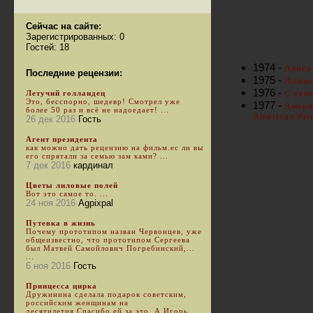
Сейчас на сайте:
Зарегистрированных: 0
Гостей: 18
1974 -
Алиса 
Последние рецензии:
1975 -
Ложно
1976 -
С тече
Летучий голландец
Это, бесспорно, шедевр! Смотрел уже
1977 -
Амери
более 50 раз и всё не надоедает! ...
American Fri
26 дек 2016
Гость
Агент президента
как можно дать рецензию на фильм.ес ли вы
его спрятали за семью зам ками? ...
7 дек 2016
кардинал
Цветы лиловые полей
Вот это самое то. ...
24 ноя 2016
Agpixpal
Путевка в жизнь
Почему прототипом назван Червонцев, уже
общеизвестно, что прототипом Сергеева
был Матвей Самойлович Погребинский,...
...
6 ноя 2016
Гость
Принцесса цирка
Дружинина сделала подарок советским,
российским женщинам на
десятилетия.Спасибо ей за это. А Игорь