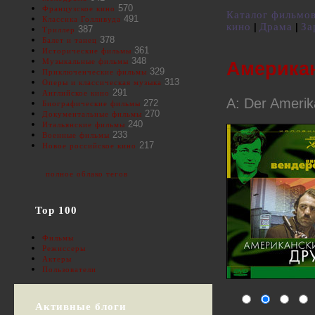
570
Французское кино
Каталог фильмо
491
Классика Голливуда
кино
Драма
За
|
|
387
Триллер
378
Балет и танец
361
Исторические фильмы
348
Музыкальные фильмы
Американ
329
Приключенческие фильмы
313
Оперы и классическая музыка
291
Английское кино
A: Der Amerik
272
Биографические фильмы
270
Документальные фильмы
240
Итальянские фильмы
233
Военные фильмы
217
Новое российское кино
полное облако тегов
Top 100
Фильмы
Режиссеры
Актеры
Пользователи
Активные блоги