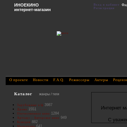
ИНОЕКИНО
Вход в кабинет
Фи
Регистрация
интернет-магазин
О проекте
Новости
F.A.Q.
Режиссеры
Актеры
Реценз
Каталог
жанры / теги
3987
Зарубежные х/ф
Интернет м
1551
Драма
1284
Отечественное кино
949
Артхаус - Авторское кино
С уваже
882
Комедия
641
Мелодрама