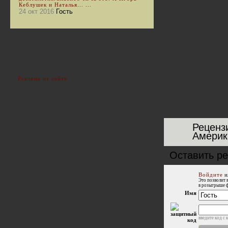
Кеблушек и Наталья... ...
24 окт 2016
Гость
Реклама на сайте
Реценз
Америк
Оставить р
Войдите
и
Это позволит 
в розыгрыше 
Имя
введите код с 