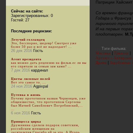
Патриции Хайсмит 
Сейчас на сайте:
Со времен францу
Зарегистрированных: 0
Годара и Франсуа 
Гостей: 27
лиричного триллер
И на первых порах
Последние рецензии:
плодотворен.
М.Т
Летучий голландец
Это, бесспорно, шедевр! Смотрел уже
более 50 раз и всё не надоедает! ...
Тэги фильма:
26 дек 2016
Гость
|
|
Мистика
Триллер
Артхаус - Авторское
Агент президента
|
Драма
Зарубежные 
как можно дать рецензию на фильм.ес ли вы
его спрятали за семью зам ками? ...
7 дек 2016
кардинал
Цветы лиловые полей
Вот это самое то. ...
24 ноя 2016
Agpixpal
Путевка в жизнь
Почему прототипом назван Червонцев, уже
общеизвестно, что прототипом Сергеева
был Матвей Самойлович Погребинский,...
...
6 ноя 2016
Гость
Принцесса цирка
Дружинина сделала подарок советским,
российским женщинам на
десятилетия.Спасибо ей за это. А Игорь