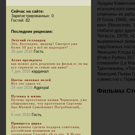
Луиджи Коменчини
итальянского кин
Сейчас на сайте:
отмечены ее рабо
Зарегистрированных: 0
(Il Sosia, 1968), 
Гостей: 82
век» (Novecento, 
любили друг друга
Последние рецензии:
Terrazza, 1979), «
Летучий голландец
выраженных режис
Это, бесспорно, шедевр! Смотрел уже
зарубежных поста
более 50 раз и всё не надоедает! ...
26 дек 2016
Гость
Франция) Клода Ш
(Police Python.35
Агент президента
плавания» (Le Mai
как можно дать рецензию на фильм.ес ли вы
его спрятали за семью зам ками? ...
Трентиньяна, «Топ
7 дек 2016
кардинал
Франция) Пьера Гр
совместно с Герм
Цветы лиловые полей
Вот это самое то. ...
24 ноя 2016
Agpixpal
Фильмы Ст
Путевка в жизнь
Почему прототипом назван Червонцев, уже
общеизвестно, что прототипом Сергеева
был Матвей Самойлович Погребинский,...
...
6 ноя 2016
Гость
Принцесса цирка
Дружинина сделала подарок советским,
российским женщинам на
десятилетия.Спасибо ей за это. А Игорь