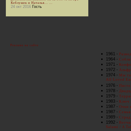
Кеблушек и Наталья... ...
24 окт 2016
Гость
Реклама на сайте
1961 -
Развод
1964 -
Собла
1971 -
Конфор
1972 -
Альфре
1974 -
Мы та
All Loved Ea
1976 -
Писто
1978 -
Двадц
1979 -
Террас
1983 -
Ключ 
1987 -
Очки в
1987 -
Семья 
1989 -
Стради
1992 -
Ветчин
Salami / A Ta