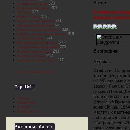
Актер
570
Французское кино
491
Классика Голливуда
Стефания Сан
387
Триллер
378
Балет и танец
Stefania Sandrell
361
Исторические фильмы
348
Музыкальные фильмы
329
Приключенческие фильмы
313
Оперы и классическая музыка
291
Английское кино
272
Биографические фильмы
270
Документальные фильмы
Биография:
240
Итальянские фильмы
233
Военные фильмы
217
Новое российское кино
Актриса.
Стефания Сандрел
полное облако тегов
танцовщица и поб
в 1961 фильмом 
вожак» Лючано Са
Top 100
открыл Пьетро Дж
роли в своих сат
Фильмы
(Divorzio All'ital
Режиссеры
Abbandonata, 1964
Актеры
Пользователи
маститых партнер
психологического
Пьетранджели «Я 
Активные блоги
разных жанров у 