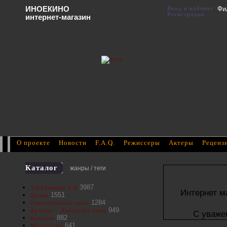
ИНОЕКИНО
Вход в кабинет
Фи
Регистрация
интернет-магазин
О проекте
Новости
F.A.Q.
Режиссеры
Актеры
Реценз
Каталог
жанры / теги
3987
Зарубежные х/ф
Интернет м
1551
Драма
1284
Отечественное кино
949
Артхаус - Авторское кино
С уваже
882
Комедия
641
Мелодрама