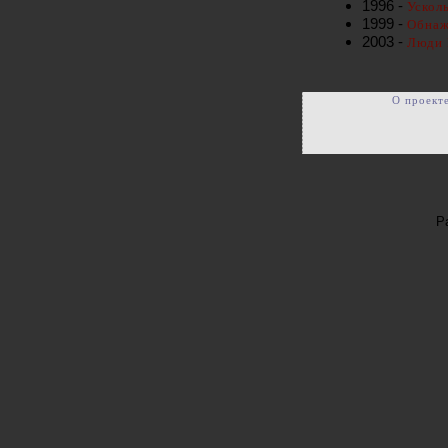
1996 -
Ускол
1999 -
Обнаж
2003 -
Люди 
О проект
Р