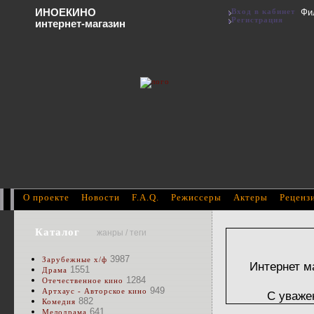
ИНОЕКИНО
Вход в кабинет
Фи
Регистрация
интернет-магазин
О проекте
Новости
F.A.Q.
Режиссеры
Актеры
Реценз
Каталог
жанры / теги
3987
Зарубежные х/ф
Интернет м
1551
Драма
1284
Отечественное кино
949
Артхаус - Авторское кино
С уваже
882
Комедия
641
Мелодрама