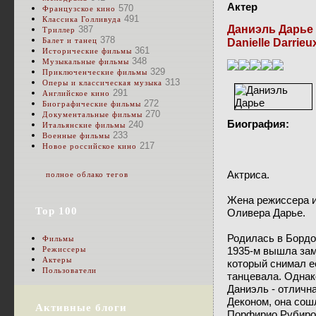
Актер
570
Французское кино
491
Классика Голливуда
Даниэль Дарье
387
Триллер
378
Балет и танец
Danielle Darrieu
361
Исторические фильмы
348
Музыкальные фильмы
329
Приключенческие фильмы
313
Оперы и классическая музыка
291
Английское кино
272
Биографические фильмы
270
Документальные фильмы
Биография:
240
Итальянские фильмы
233
Военные фильмы
217
Новое российское кино
Актриса.
полное облако тегов
Жена режиссера 
Top 100
Оливера Дарье.
Родилась в Бордо
Фильмы
1935-м вышла зам
Режиссеры
Актеры
который снимал ее
Пользователи
танцевала. Однак
Даниэль - отлична
Деконом, она со
Активные блоги
Порфирио Рубирос