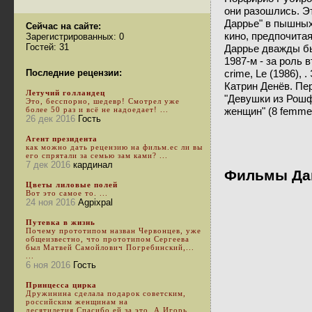
они разошлись. Э
Даррье" в пышных
Сейчас на сайте:
кино, предпочитая
Зарегистрированных: 0
Гостей: 31
Даррье дважды был
1987-м - за роль 
Последние рецензии:
crime, Le (1986),
Катрин Денёв. Пер
Летучий голландец
"Девушки из Рошфо
Это, бесспорно, шедевр! Смотрел уже
более 50 раз и всё не надоедает! ...
женщин" (8 femmes 
26 дек 2016
Гость
Агент президента
как можно дать рецензию на фильм.ес ли вы
его спрятали за семью зам ками? ...
7 дек 2016
кардинал
Фильмы Да
Цветы лиловые полей
Вот это самое то. ...
24 ноя 2016
Agpixpal
Путевка в жизнь
Почему прототипом назван Червонцев, уже
общеизвестно, что прототипом Сергеева
был Матвей Самойлович Погребинский,...
...
6 ноя 2016
Гость
Принцесса цирка
Дружинина сделала подарок советским,
российским женщинам на
десятилетия.Спасибо ей за это. А Игорь