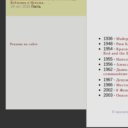
Кеблушек и Наталья... ...
24 окт 2016
Гость
1936 -
Майер
1948 -
Рюи Б
Реклама на сайте
1954 -
Красно
Red and the 
1955 -
Напол
1956 -
Алекс
1962 -
Дьявол
commandemen
1967 -
Девуш
1986 -
Место
2002 -
8 Жен
2003 -
Опасны
О проект