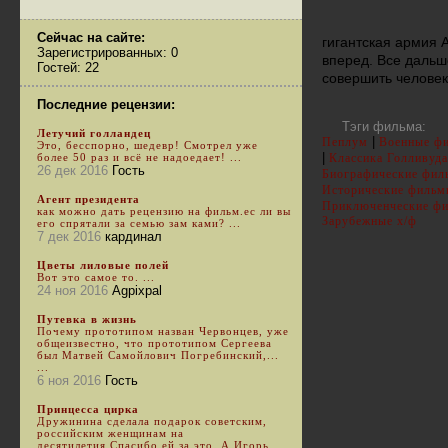
Сейчас на сайте:
гигантская армия 
Зарегистрированных: 0
вперед. Все дальш
Гостей: 22
совершить человек
Последние рецензии:
Тэги фильма:
Летучий голландец
|
Пеплум
Военные ф
Это, бесспорно, шедевр! Смотрел уже
|
более 50 раз и всё не надоедает! ...
Классика Голливуда
26 дек 2016
Гость
Биографические фи
Исторические фильм
Агент президента
Приключенческие ф
как можно дать рецензию на фильм.ес ли вы
Зарубежные х/ф
его спрятали за семью зам ками? ...
7 дек 2016
кардинал
Цветы лиловые полей
Вот это самое то. ...
24 ноя 2016
Agpixpal
Путевка в жизнь
Почему прототипом назван Червонцев, уже
общеизвестно, что прототипом Сергеева
был Матвей Самойлович Погребинский,...
...
6 ноя 2016
Гость
Принцесса цирка
Дружинина сделала подарок советским,
российским женщинам на
десятилетия.Спасибо ей за это. А Игорь