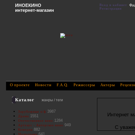
ИНОЕКИНО
Вход в кабинет
Фи
Регистрация
интернет-магазин
О проекте
Новости
F.A.Q.
Режиссеры
Актеры
Реценз
Каталог
жанры / теги
3987
Зарубежные х/ф
Интернет м
1551
Драма
1284
Отечественное кино
949
Артхаус - Авторское кино
С уваже
882
Комедия
641
Мелодрама