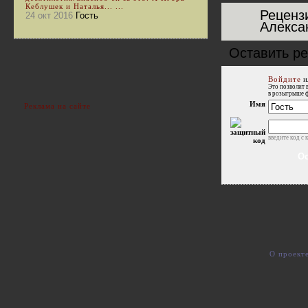
Кеблушек и Наталья... ...
Реценз
24 окт 2016
Гость
Алекса
Оставить р
Войдите
и
Это позволит 
в розыгрыше 
Имя
Реклама на сайте
введите код с 
О проект