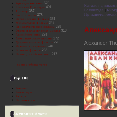
570
Французское кино
Каталог фильмо
491
Классика Голливуда
Голливуда
Биог
|
387
Триллер
Приключенчески
378
Балет и танец
361
Исторические фильмы
348
Музыкальные фильмы
329
Приключенческие фильмы
Алексан
313
Оперы и классическая музыка
291
Английское кино
272
Биографические фильмы
Alexander Th
270
Документальные фильмы
240
Итальянские фильмы
233
Военные фильмы
217
Новое российское кино
полное облако тегов
Top 100
Фильмы
Режиссеры
Актеры
Пользователи
Активные блоги