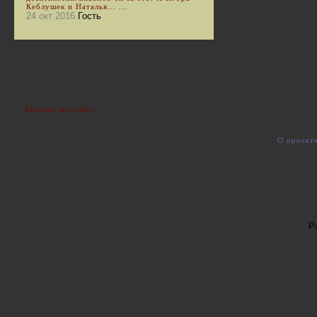
Кеблушек и Наталья... ...
24 окт 2016
Гость
Реклама на сайте
О проект
Р