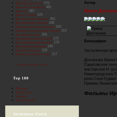
Актер
570
Французское кино
491
Классика Голливуда
Ирина Долгано
387
Триллер
378
Балет и танец
361
Исторические фильмы
348
Музыкальные фильмы
329
Приключенческие фильмы
313
Оперы и классическая музыка
291
Английское кино
272
Биографические фильмы
Биография:
270
Документальные фильмы
240
Итальянские фильмы
Заслуженная арти
233
Военные фильмы
217
Новое российское кино
Долганова Ирина 
Саратовское теат
полное облако тегов
мастерская Н. Шля
Нижегородского Т
Top 100
роли Сони Гурвич
Премии Ленинског
Фильмы
Фильмы Ири
Режиссеры
Актеры
Пользователи
Активные блоги