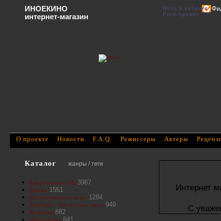
ИНОЕКИНО
Вход в кабинет
Фи
Регистрация
интернет-магазин
О проекте
Новости
F.A.Q.
Режиссеры
Актеры
Реценз
Каталог
жанры / теги
3987
Зарубежные х/ф
Интернет м
1551
Драма
1284
Отечественное кино
949
Артхаус - Авторское кино
С уваже
882
Комедия
641
Мелодрама