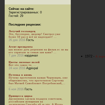
Сейчас на сайте:
Зарегистрированных: 0
Гостей: 29
Последние рецензии:
Летучий голландец
Это, бесспорно, шедевр! Смотрел уже
более 50 раз и всё не надоедает! ...
26 дек 2016
Гость
Агент президента
как можно дать рецензию на фильм.ес ли вы
его спрятали за семью зам ками? ...
7 дек 2016
кардинал
1972 -
А зори
Цветы лиловые полей
Вот это самое то. ...
24 ноя 2016
Agpixpal
Путевка в жизнь
Почему прототипом назван Червонцев, уже
общеизвестно, что прототипом Сергеева
был Матвей Самойлович Погребинский,...
...
6 ноя 2016
Гость
Принцесса цирка
Дружинина сделала подарок советским,
российским женщинам на
десятилетия.Спасибо ей за это. А Игорь