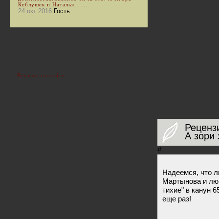
Кеблушек и Наталья... ...
24 окт 2016
Гость
Реклама на сайте
Реценз
А зори 
#
Надеемся, что 
Мартынова и лю
тихие" в канун 
еще раз!