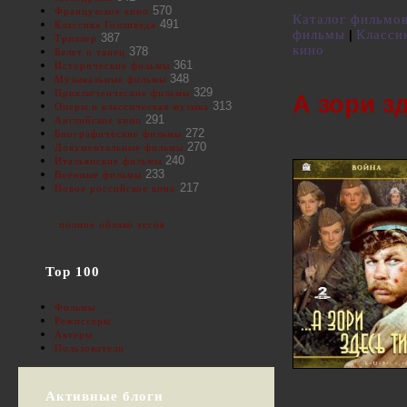
570
Французское кино
Каталог фильмо
491
Классика Голливуда
фильмы
Класси
|
387
Триллер
кино
378
Балет и танец
361
Исторические фильмы
348
Музыкальные фильмы
329
Приключенческие фильмы
А зори зд
313
Оперы и классическая музыка
291
Английское кино
272
Биографические фильмы
270
Документальные фильмы
240
Итальянские фильмы
233
Военные фильмы
217
Новое российское кино
полное облако тегов
Top 100
Фильмы
Режиссеры
Актеры
Пользователи
Активные блоги