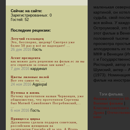
маленькая северна
Сейчас на сайте:
картиной, он хотел
Зарегистрированных: 0
судьба, свой посл
Гостей: 52
вся война. У кажд
Остроумовой, это б
Последние рецензии:
этот фильм в Вене
половиной тысячи 
Летучий голландец
Это, бесспорно, шедевр! Смотрел уже
просмотра простым
более 50 раз и всё не надоедает! ...
аплодировать их по
26 дек 2016
Гость
МКФ в Венеции (Ит
Агент президента
г. и Государствен
как можно дать рецензию на фильм.ес ли вы
Ростоцкий, автор п
его спрятали за семью зам ками? ...
7 дек 2016
кардинал
Шумский, актер – 
(1973). Номинация
Цветы лиловые полей
фильм на иностра
Вот это самое то. ...
24 ноя 2016
Agpixpal
Путевка в жизнь
Тэги фильма:
Почему прототипом назван Червонцев, уже
Фильмы оттепели 60
общеизвестно, что прототипом Сергеева
|
был Матвей Самойлович Погребинский,...
Военные фильмы
...
Классика советского
6 ноя 2016
Гость
|
Драма
Отечественн
кино
Принцесса цирка
Дружинина сделала подарок советским,
российским женщинам на
десятилетия.Спасибо ей за это. А Игорь