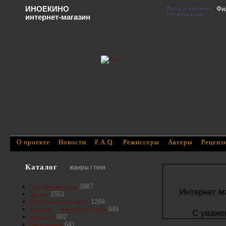
ИНОЕКИНО
Вход в кабинет
Фи
Регистрация
интернет-магазин
О проекте
Новости
F.A.Q.
Режиссеры
Актеры
Реценз
Каталог
жанры / теги
3987
Зарубежные х/ф
Интернет м
1551
Драма
1284
Отечественное кино
949
Артхаус - Авторское кино
С уваже
882
Комедия
641
Мелодрама