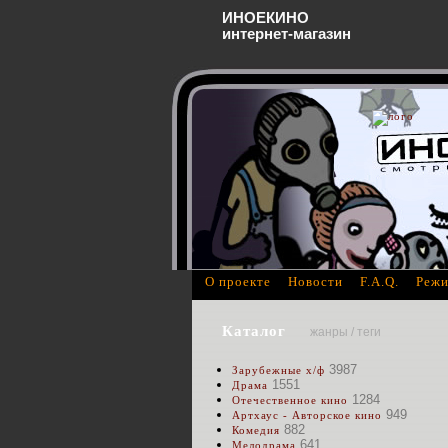
ИНОЕКИНО
интернет-магазин
О проекте
Новости
F.A.Q.
Режи
Каталог
жанры / теги
3987
Зарубежные х/ф
1551
Драма
1284
Отечественное кино
949
Артхаус - Авторское кино
882
Комедия
641
Мелодрама