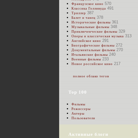
570
Французское кино
491
Классика Голливуда
387
Триллер
378
Балет и танец
361
Исторические фильмы
348
Музыкальные фильмы
329
Приключенческие фильмы
313
Оперы и классическая музыка
291
Английское кино
272
Биографические фильмы
270
Документальные фильмы
240
Итальянские фильмы
233
Военные фильмы
217
Новое российское кино
полное облако тегов
Top 100
Фильмы
Режиссеры
Актеры
Пользователи
Активные блоги