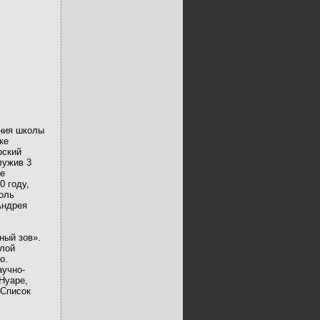
ния школы
ке
рский
лужив 3
се
0 году,
оль
Андрея
ный зов».
алой
о.
аучно-
Нуаре,
«Список