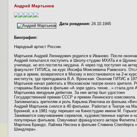
Андрей Мартынов
Дата рождения:
24.10.1945
Биография:
Народный артист России.
Мартынов Андрей Леонидович родился в Иваново. После оконча
Андрей попытался поступить в Школу-студию МХАТа и в Щукинс
училище, но его постигла неудача. А через год поступил на акте
факультет ГИТИСа, на курс Иосифа Моисеевича Раевского. Отс
года в армии, возвратился в Москву и восстановился на 2-м кур
института, где преподавала В.А. Вронская. Окончив ГИТИС в 197
Мартынов начал работать в Московском театре юного зрителя. Р
старшины Васкова в фильме «А зори здесь тихие...» стала для 
Мартынова звездным дебютом. За нее актер был удостоен
Государственной премии СССР и премии Ленинского комсомола.
Запомнилась зрителям и роль Кирьяна Инютина из фильма «Веч
Андрей Мартынов снялся в 40 фильмах. Работал в Театре на М
Бронной, а в 1981 году перешел на Киностудию имени М. Горьког
Занимается озвучиванием сериалов, художественных картин и н
популярных фильмов. Озвучивал французского актера Филиппа 
Марлона Брандо, Лайэма Нисона в фильме Стивена Спилберга 
Шиндлера».