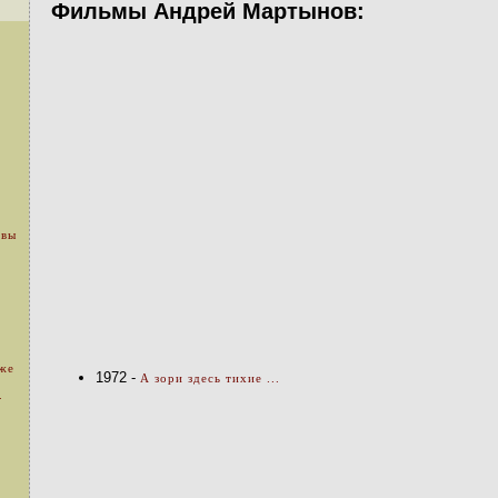
Фильмы Андрей Мартынов:
 вы
уже
1972 -
А зори здесь тихие ...
.