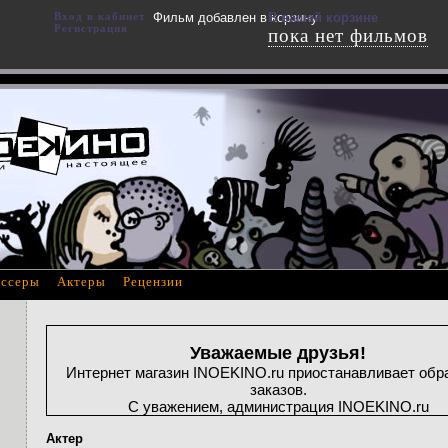
Вход в кабинет
Фильм добавлен в корзину
В вашей корзине
Регистрация
пока нет фильмов
ссеры
Актеры
Рецензии
Уважаемые друзья!
Интернет магазин INOEKINO.ru приостанавливает обр
заказов.
С уважением, администрация INOEKINO.ru
Актер