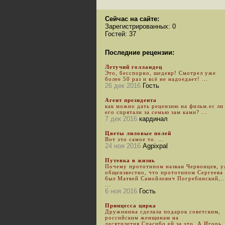
Сейчас на сайте:
Зарегистрированных: 0
Гостей: 37
Последние рецензии:
Летучий голландец
Это, бесспорно, шедевр! Смотрел уже
более 50 раз и всё не надоедает! ...
26 дек 2016
Гость
Агент президента
как можно дать рецензию на фильм.ес ли
его спрятали за семью зам ками? ...
7 дек 2016
кардинал
Цветы лиловые полей
Вот это самое то. ...
24 ноя 2016
Agpixpal
Путевка в жизнь
Почему прототипом назван Червонцев, 
общеизвестно, что прототипом Сергеева
был Матвей Самойлович Погребинский,..
...
6 ноя 2016
Гость
Принцесса цирка
Дружинина сделала подарок советским,
российским женщинам на
десятилетия.Спасибо ей за это. А Игорь