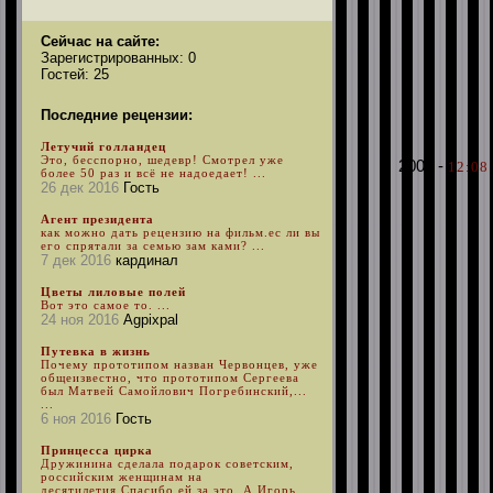
Сейчас на сайте:
Зарегистрированных: 0
Гостей: 25
Последние рецензии:
Летучий голландец
Это, бесспорно, шедевр! Смотрел уже
2006 -
12:08 
более 50 раз и всё не надоедает! ...
26 дек 2016
Гость
Агент президента
как можно дать рецензию на фильм.ес ли вы
его спрятали за семью зам ками? ...
7 дек 2016
кардинал
Цветы лиловые полей
Вот это самое то. ...
24 ноя 2016
Agpixpal
Путевка в жизнь
Почему прототипом назван Червонцев, уже
общеизвестно, что прототипом Сергеева
был Матвей Самойлович Погребинский,...
...
6 ноя 2016
Гость
Принцесса цирка
Дружинина сделала подарок советским,
российским женщинам на
десятилетия.Спасибо ей за это. А Игорь