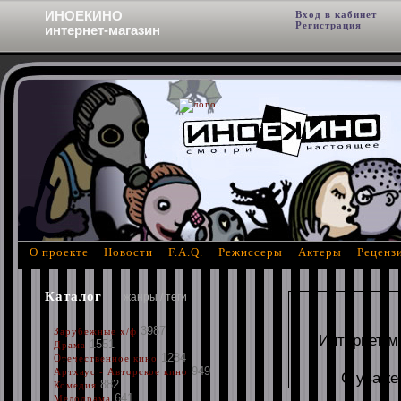
ИНОЕКИНО
Вход в кабинет
Фи
Регистрация
интернет-магазин
О проекте
Новости
F.A.Q.
Режиссеры
Актеры
Реценз
Каталог
жанры / теги
3987
Зарубежные х/ф
Интернет м
1551
Драма
1284
Отечественное кино
949
Артхаус - Авторское кино
С уваже
882
Комедия
641
Мелодрама