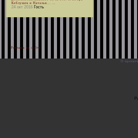
Кеблушек и Наталья... ...
24 окт 2016
Гость
Реклама на сайте
О проект
Р