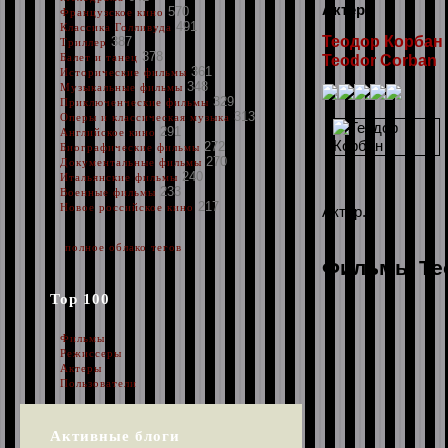
Актер
570
Французское кино
491
Классика Голливуда
Теодор Корбан
387
Триллер
378
Балет и танец
Teodor Corban
361
Исторические фильмы
348
Музыкальные фильмы
329
Приключенческие фильмы
313
Оперы и классическая музыка
291
Английское кино
272
Биографические фильмы
270
Документальные фильмы
240
Итальянские фильмы
233
Военные фильмы
217
Новое российское кино
Актер.
полное облако тегов
Фильмы Тео
Top 100
Фильмы
Режиссеры
Актеры
Пользователи
Активные блоги