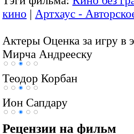
Тэги фильма:
Кино без гр
кино
|
Артхаус - Авторско
Актеры
Оценка за игру в 
Мирча Андрееску
Теодор Корбан
Ион Сапдару
Рецензии на фильм