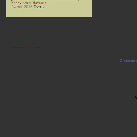
Кеблушек и Наталья... ...
24 окт 2016
Гость
Реклама на сайте
О проект
Р