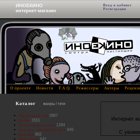
ИНОЕКИНО
Вход в кабинет
Фи
Регистрация
интернет-магазин
О проекте
Новости
F.A.Q.
Режиссеры
Актеры
Реценз
Каталог
жанры / теги
3987
Зарубежные х/ф
Интернет м
1551
Драма
1284
Отечественное кино
949
Артхаус - Авторское кино
С уваже
882
Комедия
641
Мелодрама