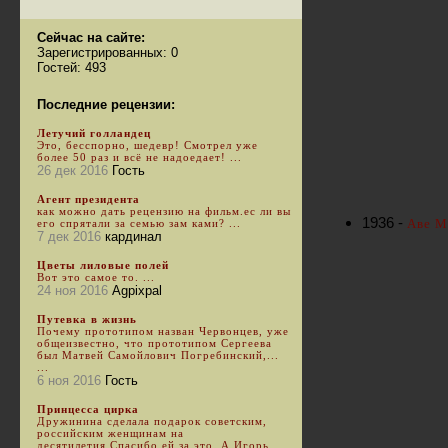
Сейчас на сайте:
Зарегистрированных: 0
Гостей: 493
Последние рецензии:
Летучий голландец
Это, бесспорно, шедевр! Смотрел уже
более 50 раз и всё не надоедает! ...
26 дек 2016
Гость
Агент президента
как можно дать рецензию на фильм.ес ли вы
1936 -
Аве М
его спрятали за семью зам ками? ...
7 дек 2016
кардинал
Цветы лиловые полей
Вот это самое то. ...
24 ноя 2016
Agpixpal
Путевка в жизнь
Почему прототипом назван Червонцев, уже
общеизвестно, что прототипом Сергеева
был Матвей Самойлович Погребинский,...
...
6 ноя 2016
Гость
Принцесса цирка
Дружинина сделала подарок советским,
российским женщинам на
десятилетия.Спасибо ей за это. А Игорь