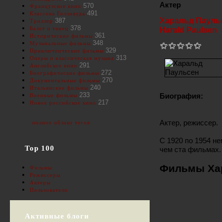
Актер
570
Французское кино
491
Классика Голливуда
Харальд Пауль
387
Триллер
378
Балет и танец
Harald Paulsen
361
Исторические фильмы
348
Музыкальные фильмы
329
Приключенческие фильмы
313
Оперы и классическая музыка
291
Английское кино
272
Биографические фильмы
270
Документальные фильмы
240
Итальянские фильмы
233
Биография:
Военные фильмы
217
Новое российское кино
Актер, режиссер.
полное облако тегов
С 1920 по 1954 н
Top 100
чем ста фильмах.
Фильмы Хар
Фильмы
Режиссеры
Актеры
Пользователи
Активные блоги