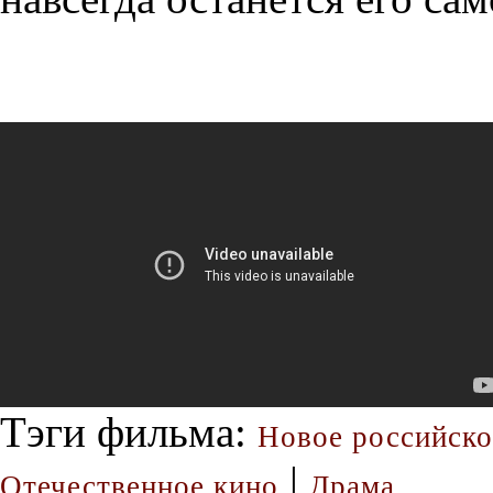
Тэги фильма:
Новое российско
|
Отечественное кино
Драма