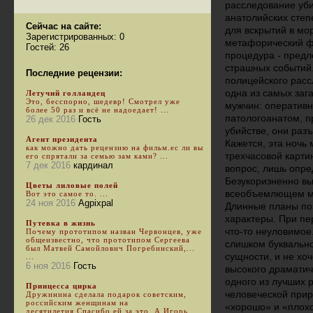
расследование уби
анатолийских степ
Сейчас на сайте:
для вскрытий в мор
Зарегистрированных: 0
метафорический ф
Гостей: 26
процедура - предл
страшных событий.
Последние рецензии:
полицейского расс
одна из самых заг
Летучий голландец
Это, бесспорно, шедевр! Смотрел уже
мужчин: оперативн
более 50 раз и всё не надоедает! ...
патологоанатом, п
26 дек 2016
Гость
убийстве, они раз
Агент президента
Кажется, эта ночь
как можно дать рецензию на фильм.ес ли вы
трехчасовой карти
его спрятали за семью зам ками? ...
7 дек 2016
кардинал
вопрос, лишь опре
Безукоризненно вы
Цветы лиловые полей
всеобъемлющем м
Вот это самое то. ...
24 ноя 2016
Agpixpal
Длинные планы поз
характеры. При пе
Путевка в жизнь
что-то неуловимое
Почему прототипом назван Червонцев, уже
общеизвестно, что прототипом Сергеева
слишком буквально
был Матвей Самойлович Погребинский,...
сущности, и не хоч
...
6 ноя 2016
Гость
высокого драматич
одного из лучших 
Принцесса цирка
человеческой приро
Дружинина сделала подарок советским,
российским женщинам на
«хорошо» и «плох
десятилетия.Спасибо ей за это. А Игорь