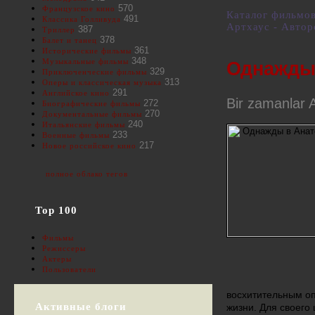
570
Французское кино
Каталог фильмо
491
Классика Голливуда
Артхаус - Автор
387
Триллер
378
Балет и танец
361
Исторические фильмы
348
Музыкальные фильмы
Однажды
329
Приключенческие фильмы
313
Оперы и классическая музыка
291
Английское кино
Bir zamanlar 
272
Биографические фильмы
270
Документальные фильмы
240
Итальянские фильмы
233
Военные фильмы
217
Новое российское кино
полное облако тегов
Top 100
Фильмы
Режиссеры
Актеры
Пользователи
восхитительным о
Активные блоги
жизни. Для своего