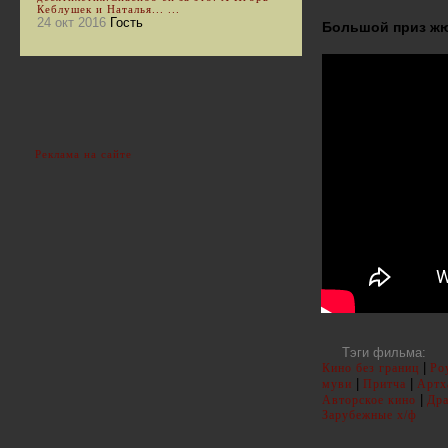
Кеблушек и Наталья... ...
24 окт 2016
Гость
Большой приз жю
Реклама на сайте
Тэги фильма:
|
Кино без границ
Ро
|
|
муви
Притча
Артх
|
Авторское кино
Др
Зарубежные х/ф