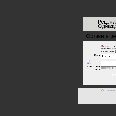
Реценз
Однажд
Оставить р
Войдите
и
Это позволит 
в розыгрыше 
Имя
введите код с 
О проект