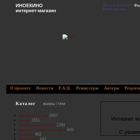
ИНОЕКИНО
Вход в кабинет
Фи
Регистрация
интернет-магазин
О проекте
Новости
F.A.Q.
Режиссеры
Актеры
Реценз
Каталог
жанры / теги
3987
Зарубежные х/ф
Интернет м
1551
Драма
1284
Отечественное кино
949
Артхаус - Авторское кино
С уваже
882
Комедия
641
Мелодрама