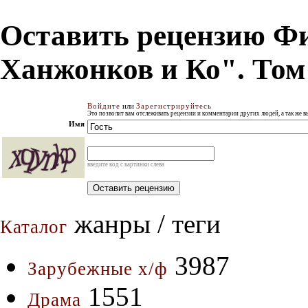
Оставить рецензию Фи
Ханжонков и Ко". Том
Войдите
или
Зарегистрируйтесь
Это позволит вам отслеживать рецензии и комментарии других людей, а так же 
Имя
введите код с картинки слева
жанры / теги
Каталог
3987
Зарубежные х/ф
1551
Драма