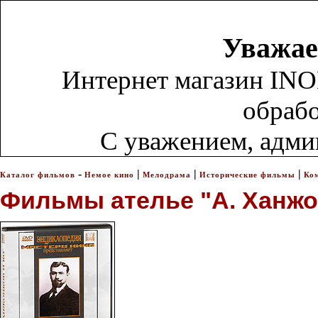
Уважае
Интернет магазин INO
обрабо
С уважением, адм
-
|
|
|
Каталог фильмов
Немое кино
Мелодрама
Исторические фильмы
Ко
Фильмы ателье "А. Ханжон