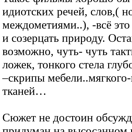
идиотских речей, слов,( н
междометиями..), -всё это
и созерцать природу. Оста
возможно, чуть- чуть так
ложек, тонкого стела глу
–скрипы мебели..мягкого
тканей…
Сюжет не достоин обсужд
придуман на высосанном 