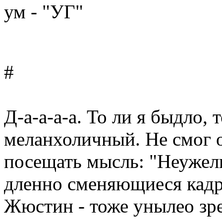
ум - "УГ"
#
Д-а-а-а-а. То ли я быдло,
меланхоличный. Не смог о
посещать мысль: "Неужели
дленно сменяющиеся кадр
Жюстин - тоже унылео зр