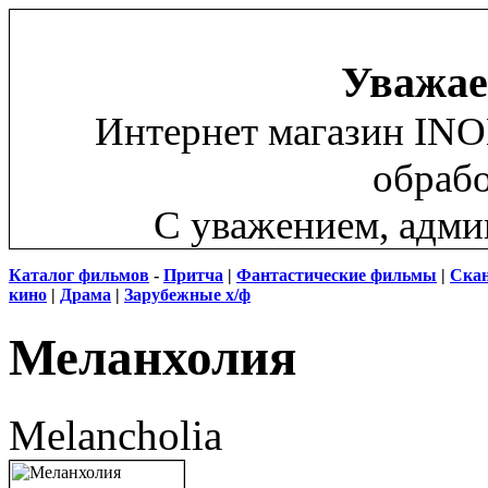
Уважае
Интернет магазин INO
обрабо
С уважением, адм
Каталог фильмов
-
Притча
|
Фантастические фильмы
|
Скан
кино
|
Драма
|
Зарубежные х/ф
Меланхолия
Melancholia