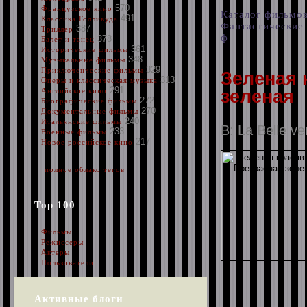
570
Французское кино
Каталог фильмо
491
Классика Голливуда
Фантастические
387
Триллер
ф
378
Балет и танец
361
Исторические фильмы
348
Музыкальные фильмы
329
Приключенческие фильмы
Зеленая 
313
Оперы и классическая музыка
291
зеленая
Английское кино
272
Биографические фильмы
270
Документальные фильмы
240
Итальянские фильмы
B: La Belle ve
233
Военные фильмы
217
Новое российское кино
полное облако тегов
Top 100
Фильмы
Режиссеры
Актеры
Пользователи
Активные блоги