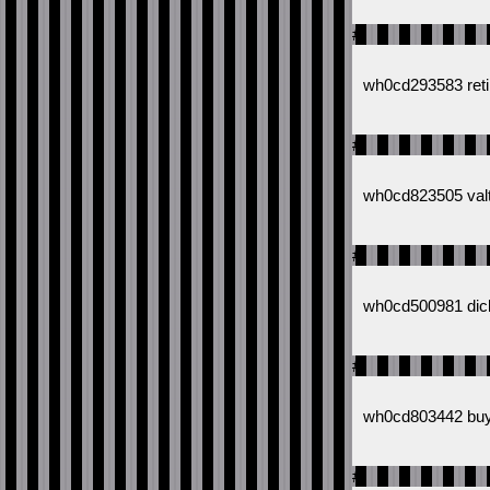
#
wh0cd293583 reti
#
wh0cd823505 val
#
wh0cd500981 dicl
#
wh0cd803442 buy 
#