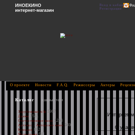
ИНОЕКИНО
Вход в кабинет
Фи
Регистрация
интернет-магазин
О проекте
Новости
F.A.Q.
Режиссеры
Актеры
Реценз
Каталог
жанры / теги
3987
Зарубежные х/ф
Интернет м
1551
Драма
1284
Отечественное кино
949
Артхаус - Авторское кино
С уваже
882
Комедия
641
Мелодрама