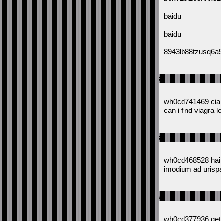
baidu
baidu
8943lb88tzusq6a
#
wh0cd741469 cial
can i find viagra 
#
wh0cd468528 hair
imodium ad urisp
#
wh0cd377936 get 