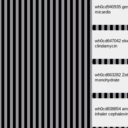
wh0cd940935 gener
micardis
#
wh0cd647042 eloc
clindamycin
#
wh0cd663282 Zeti
monohydrate
#
wh0cd838854 amoxi
inhaler cephalexi