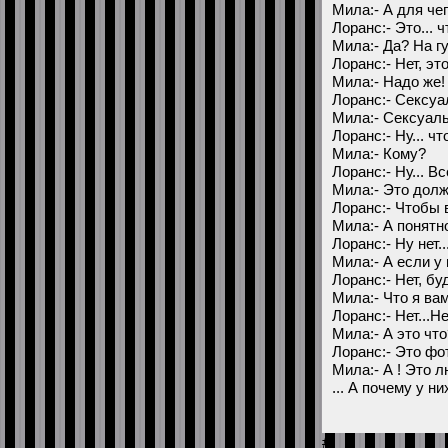
Мила:- А для чег
Лоранс:- Это... 
Мила:- Да? На г
Лоранс:- Нет, эт
Мила:- Надо же!
Лоранс:- Сексуал
Мила:- Сексуал
Лоранс:- Ну... ч
Мила:- Кому?
Лоранс:- Ну... Вс
Мила:- Это долж
Лоранс:- Чтобы 
Мила:- А понятн
Лоранс:- Ну нет..
Мила:- А если у
Лоранс:- Нет, буд
Мила:- Что я ва
Лоранс:- Нет...Нет
Мила:- А это что
Лоранс:- Это фо
Мила:- А ! Это 
... А почему у н
#