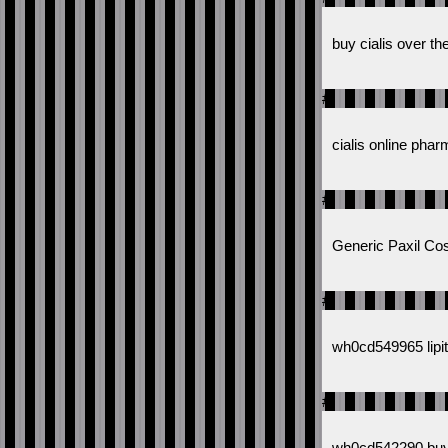
buy cialis over th
#
cialis online pha
#
Generic Paxil Co
#
wh0cd549965 lipit
#
wh0cd542290 buy