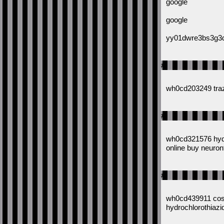
google
google
yy01dwre3bs3g3
#
wh0cd203249 traz
#
wh0cd321576 hydro
online buy neuron
#
wh0cd439911 cost 
hydrochlorothiazi