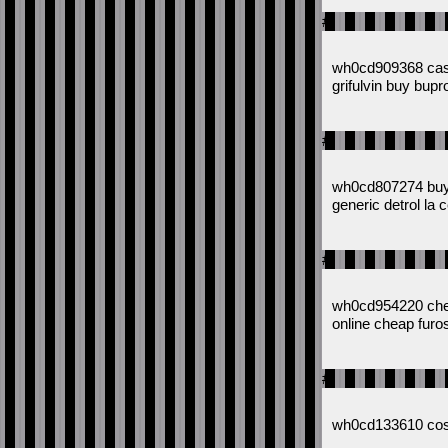
#
wh0cd909368 caso
grifulvin buy bupr
#
wh0cd807274 buy 
generic detrol la 
#
wh0cd954220 check
online cheap furo
#
wh0cd133610 cos