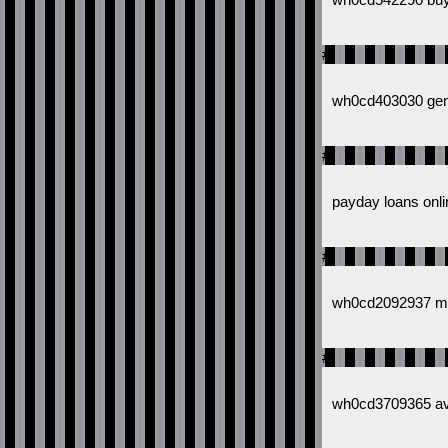
#
wh0cd403030 gen
#
payday loans onli
#
wh0cd2092937 metf
#
wh0cd3709365 avo