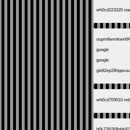
wh0cd223320 viag
#
oupm8wmtkwn0f4
google
google
gie82ep28hppvuu
#
wh0cd709010 retin
#
b6k726i268nhk82