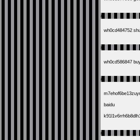
#
wh0cd484752 shud
#
wh0cd586847 buy 
#
m7ehof6be13zuyn
baidu
k91l1v6rrh6b8dlh
#