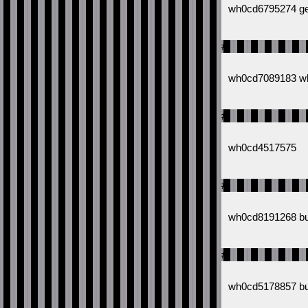
wh0cd6795274 gene
#
wh0cd7089183 wher
#
wh0cd4517575
#
wh0cd8191268 buy
#
wh0cd5178857 bu