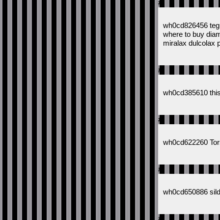
#
wh0cd826456 tegre
where to buy diam
miralax dulcolax 
#
wh0cd385610 this 
#
wh0cd622260 Tors
#
wh0cd650886 sild
#