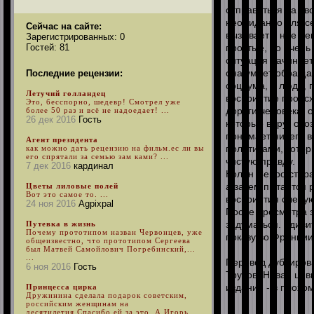
отправиться на св
неожиданно для се
Сейчас на сайте:
вызывает у нее не
Зарегистрированных: 0
Гостей: 81
простые, но очень 
ситуация начинает
она умеет обращат
Последние рецензии:
социума, и люди, 
Летучий голландец
восприятие происх
Это, бесспорно, шедевр! Смотрел уже
дороги человека, 
более 50 раз и всё не надоедает! ...
26 дек 2016
Гость
которые вдруг осоз
понимает ничего в
Агент президента
политиками, котор
как можно дать рецензию на фильм.ес ли вы
его спрятали за семью зам ками? ...
чистую правду.
7 дек 2016
кардинал
Колин Серро стара
а затем пытается 
Цветы лиловые полей
Вот это самое то. ...
восприятия следу
24 ноя 2016
Agpixpal
После просмотра э
задуматься. Удиви
Путевка в жизнь
Почему прототипом назван Червонцев, уже
показу во Франции
общеизвестно, что прототипом Сергеева
был Матвей Самойлович Погребинский,...
...
Перевод дублиров
6 ноя 2016
Гость
Трусов, Новая цив
изданий - в плохом
Принцесса цирка
Дружинина сделала подарок советским,
российским женщинам на
десятилетия.Спасибо ей за это. А Игорь