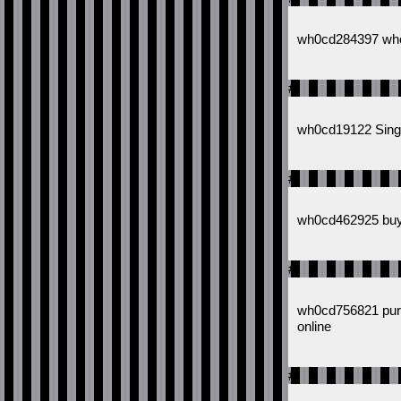
wh0cd284397 wher
#
wh0cd19122 Singu
#
wh0cd462925 buy
#
wh0cd756821 purc
online
#