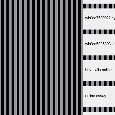
#
wh0cd7530022 cym
#
wh0cd5325803 lev
#
buy cialis online
#
online essay
#