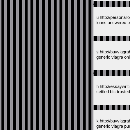
#
u http://persona
loans answered pe
#
s http://buyviagr
generic viagra on
#
h http://essaywri
settled btc truste
#
k http://buyviagr
generic viagra pu