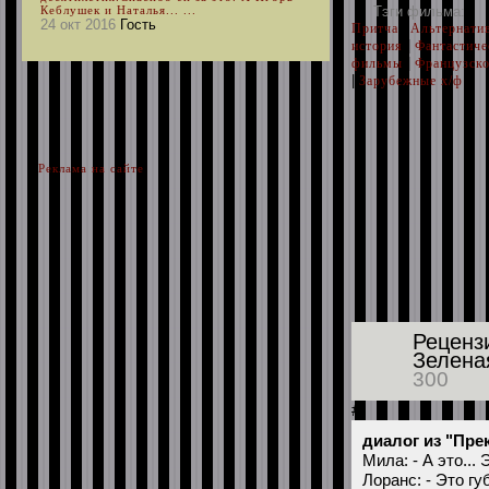
Кеблушек и Наталья... ...
Тэги фильма:
24 окт 2016
Гость
|
Притча
Альтернати
|
история
Фантастиче
|
фильмы
Французско
|
Зарубежные х/ф
Реклама на сайте
Реценз
Зелена
300
#
диалог из "Пре
Мила: - А это... 
Лоранс: - Это гу