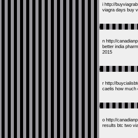
i http://buyviagr
viagra days buy v
#
n http://canadia
better india pha
2015
#
r http://buycialis
caelis how much c
#
o http://canadian
results btc two vi