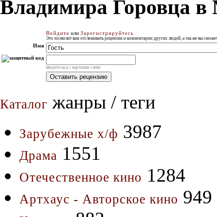
Владимира Горовца в
Войдите
или
Зарегистрируйтесь
Это позволит вам отслеживать рецензии и комментарии других людей, а так же вы смож
Имя
введите код с картинки слева
жанры / теги
Каталог
3987
Зарубежные х/ф
1551
Драма
1284
Отечественное кино
949
Артхаус - Авторское кино