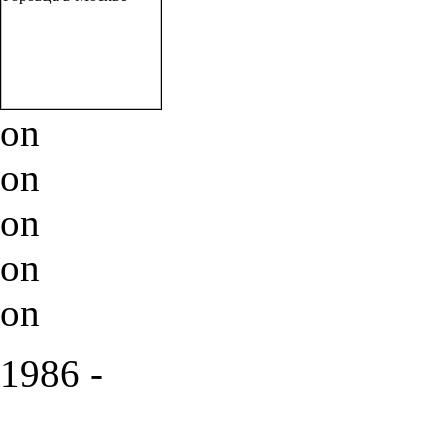
on
on
on
on
on
1986 -