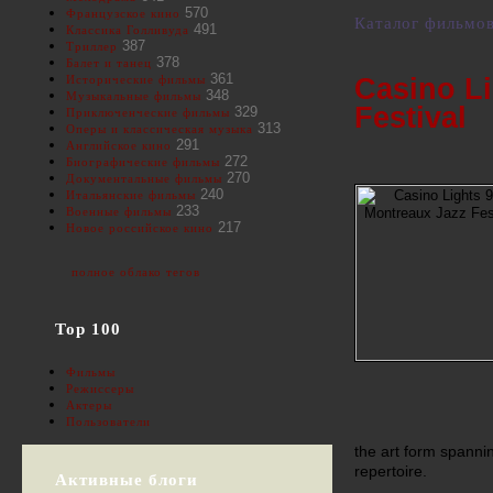
570
Французское кино
Каталог фильмо
491
Классика Голливуда
387
Триллер
378
Балет и танец
361
Casino Li
Исторические фильмы
348
Музыкальные фильмы
Festival
329
Приключенческие фильмы
313
Оперы и классическая музыка
291
Английское кино
272
Биографические фильмы
270
Документальные фильмы
240
Итальянские фильмы
233
Военные фильмы
217
Новое российское кино
полное облако тегов
Top 100
Фильмы
Режиссеры
Актеры
Пользователи
the art form spanni
repertoire.
Активные блоги