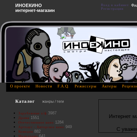
ИНОЕКИНО
Вход в кабинет
Фи
Регистрация
интернет-магазин
О проекте
Новости
F.A.Q.
Режиссеры
Актеры
Реценз
Каталог
жанры / теги
3987
Зарубежные х/ф
Интернет м
1551
Драма
1284
Отечественное кино
949
Артхаус - Авторское кино
С уваже
882
Комедия
641
Мелодрама