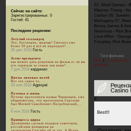
01. Mind Games - B
Waynes Thang - Ken
Сейчас на сайте:
Carlton 05. Soweto 
Зарегистрированных: 0
Гостей: 41
Mahogany 07. Always
Boney James & Kirk
Последние рецензии:
Notorious - Rick Bra
Love Affair - Georg
Летучий голландец
Fourplay, Rick Bra
Это, бесспорно, шедевр! Смотрел уже
более 50 раз и всё не надоедает! ...
26 дек 2016
Гость
Тэги фильма:
Агент президента
|
Шоу
Музыкальные
как можно дать рецензию на фильм.ес ли вы
фильмы
его спрятали за семью зам ками? ...
7 дек 2016
кардинал
Цветы лиловые полей
Вот это самое то. ...
Реценз
24 ноя 2016
Agpixpal
Casino 
Путевка в жизнь
Почему прототипом назван Червонцев, уже
#
общеизвестно, что прототипом Сергеева
был Матвей Самойлович Погребинский,...
...
6 ноя 2016
Гость
Best!!!
Принцесса цирка
Дружинина сделала подарок советским,
российским женщинам на
Оставить ре
десятилетия.Спасибо ей за это. А Игорь