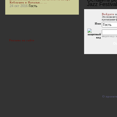
Кеблушек и Наталья... ...
Jazz Festival
24 окт 2016
Гость
Войдите
и
Это позволит 
в розыгрыше 
Имя
введите код с 
Реклама на сайте
О проект