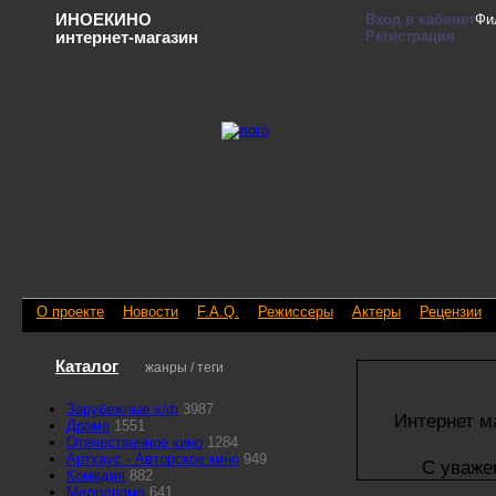
ИНОЕКИНО
Вход в кабинет
Фи
Регистрация
интернет-магазин
О проекте
Новости
F.A.Q.
Режиссеры
Актеры
Рецензии
Каталог
жанры / теги
Зарубежные х/ф
3987
Интернет м
Драма
1551
Отечественное кино
1284
Артхаус - Авторское кино
949
С уваже
Комедия
882
Мелодрама
641