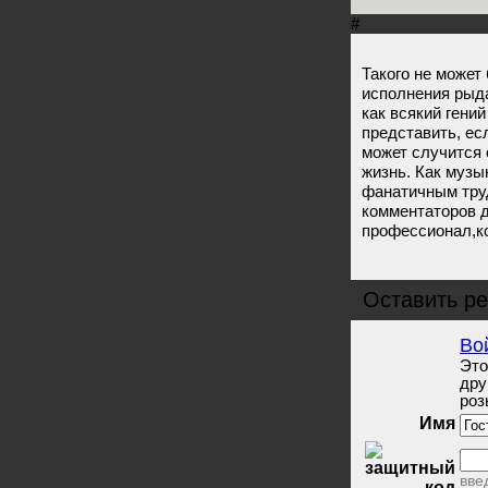
#
Такого не может
исполнения рыд
как всякий гени
представить, ес
может случится 
жизнь. Как музы
фанатичным тру
комментаторов д
профессионал,к
Оставить реце
Во
Это
дру
роз
Имя
вве