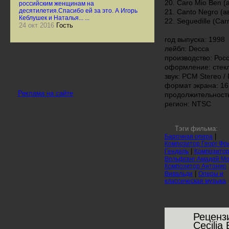
20. Caro Mio Ben 
российским женщинам на
десятилетия.Спасибо ей за это. А Игорь
21. Canto Negro (
Кеблушек и Наталья... ...
22. Seguedille (Ca
24 окт 2016
Гость
год выпуска: 1998
лейбл: Decca
производство: Рос
оформление: стек
звук: PCM Stereo /
формат экрана: 16 
Реклама на сайте
продолжительность
регион: NTSC
Тэги фильма:
|
Барочная опера
Композитор Георг Фр
|
Гендель
Композито
Вольфганг Амадей М
Композитор Антонио
|
Вивальди
Оперы и
классическая музыка
Реценз
Cecilia 