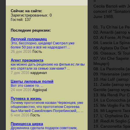
>
Cecila Bartoli with 
Сейчас на сайте:
concert of "Sonatori
Зарегистрированных: 0
June 1988.
Гостей: 137
01. Tu Ch'hai Le P
Последние рецензии:
02. Amarilli (авто
03. Al Fonte, Al Pr
Летучий голландец
04. Lascia La Spin
Это, бесспорно, шедевр! Смотрел уже
более 50 раз и всё не надоедает! ...
05. Agitata Da Due
26 дек 2016
Гость
06. Oiseaux, Si To
07. Voi Che Sapete
Агент президента
Моцарт)
как можно дать рецензию на фильм.ес ли вы
его спрятали за семью зам ками? ...
08. La Pastorella 
7 дек 2016
кардинал
09. Havanaise (ав
10. Hai Luli! (авт
Цветы лиловые полей
11. Zaide (автор му
Вот это самое то. ...
Gentile (автор муз
24 ноя 2016
Agpixpal
13. Ma Rendi Pur 
Путевка в жизнь
14. La Conocchia (
Почему прототипом назван Червонцев, уже
15. Me Voglio Fa '
общеизвестно, что прототипом Сергеева
16. Mi Lagnero Tac
был Матвей Самойлович Погребинский,... ...
6 ноя 2016
Гость
17. L' Orpheline D
18. Riedi Al Soglio
Принцесса цирка
19. Canzonetta Sp
Дружинина сделала подарок советским,