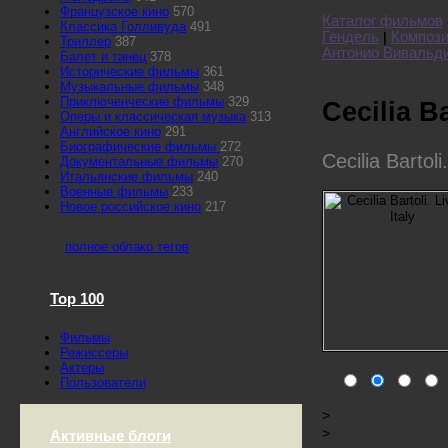
Французское кино
570
Каталог фильмов
Классика Голливуда
491
Гендель
Компози
|
Триллер
387
Антонио Вивальд
Балет и танец
378
Исторические фильмы
361
Музыкальные фильмы
348
Приключенческие фильмы
329
Cecilia Ba
Оперы и классическая музыка
313
Английское кино
291
Биографические фильмы
272
Cecilia Bartoli.
Документальные фильмы
270
Итальянские фильмы
240
Военные фильмы
233
Новое российское кино
217
полное облако тегов
Top 100
Фильмы
Режиссеры
Актеры
Пользователи
>
>
Активные блоги