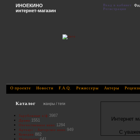
ИНОЕКИНО
Вход в кабинет
Фи
Регистрация
интернет-магазин
О проекте
Новости
F.A.Q.
Режиссеры
Актеры
Реценз
Каталог
жанры / теги
3987
Зарубежные х/ф
Интернет м
1551
Драма
1284
Отечественное кино
949
Артхаус - Авторское кино
С уваже
882
Комедия
641
Мелодрама