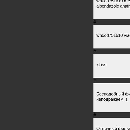
wh0cd751610 metf
albendazole anafra
#
wh0cd751610 via
#
klass
#
Бесподобный фи
неподражаем :)
#
Отличный фильм