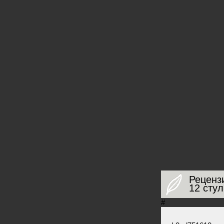
Реценз
12 стул
#