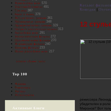
570
Французское кино
Каталог фильмо
491
Классика Голливуда
Комедия
Отече
|
387
Триллер
378
Балет и танец
361
Исторические фильмы
348
Музыкальные фильмы
12 стулье
329
Приключенческие фильмы
313
Оперы и классическая музыка
291
Английское кино
272
Биографические фильмы
270
Документальные фильмы
240
Итальянские фильмы
233
Военные фильмы
217
Новое российское кино
полное облако тегов
Top 100
Фильмы
Режиссеры
Актеры
Пользователи
режиссера Леонида
убедителен в рол
Активные блоги
Миронов? Вот толь