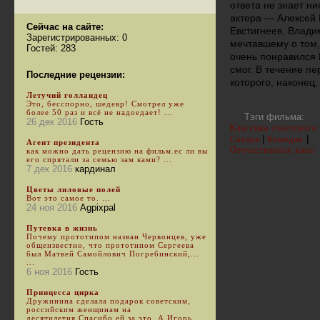
ответа не знает н
актера — Алексей 
Сейчас на сайте:
Евстигнеев, Влади
Зарегистрированных: 0
мечтавшему о том,
Гостей: 283
очень понравился В
смог. В течение п
Последние рецензии:
которого, наконец
Летучий голландец
Это, бесспорно, шедевр! Смотрел уже
более 50 раз и всё не надоедает! ...
Тэги фильма:
26 дек 2016
Гость
Классика советского
|
|
Сатира
Комедия
Агент президента
Отечественное кино
как можно дать рецензию на фильм.ес ли вы
его спрятали за семью зам ками? ...
7 дек 2016
кардинал
Цветы лиловые полей
Вот это самое то. ...
24 ноя 2016
Agpixpal
Путевка в жизнь
Почему прототипом назван Червонцев, уже
общеизвестно, что прототипом Сергеева
был Матвей Самойлович Погребинский,...
...
6 ноя 2016
Гость
Принцесса цирка
Дружинина сделала подарок советским,
российским женщинам на
десятилетия.Спасибо ей за это. А Игорь