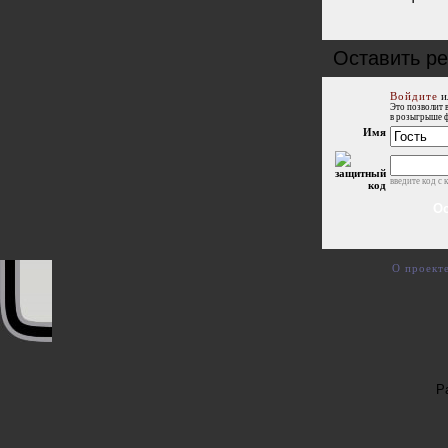
Оставить ре
Войдите
и
Это позволит 
в розыгрыше 
Имя
введите код с 
О проект
Р