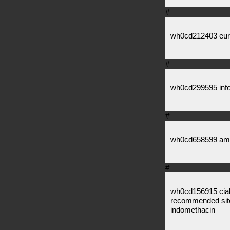
#
wh0cd212403 eura
#
wh0cd299595 info
#
wh0cd658599 amitr
#
wh0cd156915 cialis
recommended site
indomethacin