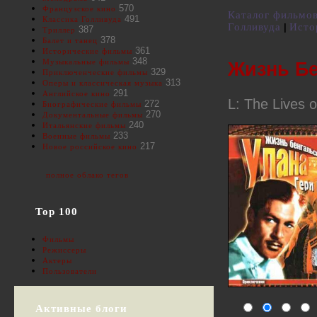
570
Французское кино
Каталог фильмо
491
Классика Голливуда
Голливуда
Исто
|
387
Триллер
378
Балет и танец
361
Исторические фильмы
348
Музыкальные фильмы
Жизнь Бе
329
Приключенческие фильмы
313
Оперы и классическая музыка
291
Английское кино
L: The Lives 
272
Биографические фильмы
270
Документальные фильмы
240
Итальянские фильмы
233
Военные фильмы
217
Новое российское кино
полное облако тегов
Top 100
Фильмы
Режиссеры
Актеры
Пользователи
Активные блоги