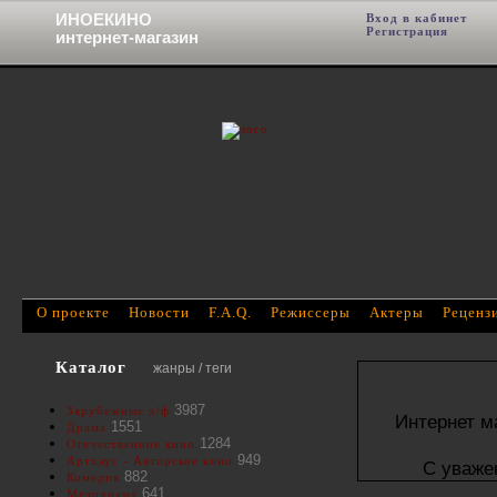
ИНОЕКИНО
Вход в кабинет
Фи
Регистрация
интернет-магазин
О проекте
Новости
F.A.Q.
Режиссеры
Актеры
Реценз
Каталог
жанры / теги
3987
Зарубежные х/ф
Интернет м
1551
Драма
1284
Отечественное кино
949
Артхаус - Авторское кино
С уваже
882
Комедия
641
Мелодрама