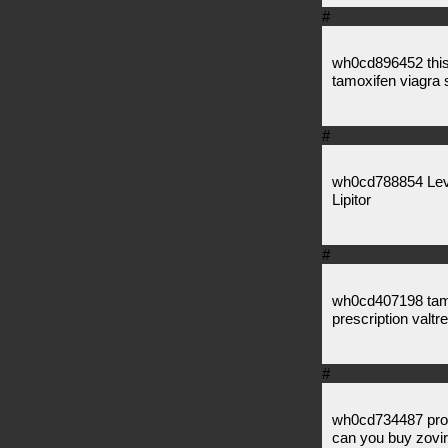
#
wh0cd896452 this s
tamoxifen viagra s
#
wh0cd788854 Levit
Lipitor
#
wh0cd407198 tamox
prescription valtr
#
wh0cd734487 proza
can you buy zovi