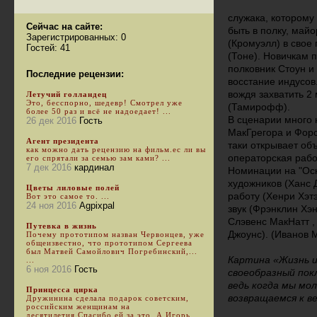
служака, которому
Сейчас на сайте:
быть в полку, май
Зарегистрированных: 0
(Кромуэлл) в свое
Гостей: 41
(Тоне). Новичкам 
полковник Стоун и
Последние рецензии:
восстание индусов
вождя захватить 2
Летучий голландец
Это, бесспорно, шедевр! Смотрел уже
(Тамирофф).
более 50 раз и всё не надоедает! ...
В сценарии много
26 дек 2016
Гость
МакГрегора и Форс
Агент президента
таки открывает об
как можно дать рецензию на фильм.ес ли вы
операторская рабо
его спрятали за семью зам ками? ...
7 дек 2016
кардинал
Номинации на "Оск
художников (Ханс 
Цветы лиловые полей
работу (Хенри Хэт
Вот это самое то. ...
24 ноя 2016
Agpixpal
звук (Фрэнклин Хэ
Слэвенс МакНатт ,
Путевка в жизнь
Джоунс). (Иванов М
Почему прототипом назван Червонцев, уже
общеизвестно, что прототипом Сергеева
был Матвей Самойлович Погребинский,...
Картина «Жизнь и
...
6 ноя 2016
Гость
своеобразный пок
ведь когда мы мо
Принцесса цирка
возвращаемся к в
Дружинина сделала подарок советским,
российским женщинам на
десятилетия.Спасибо ей за это. А Игорь