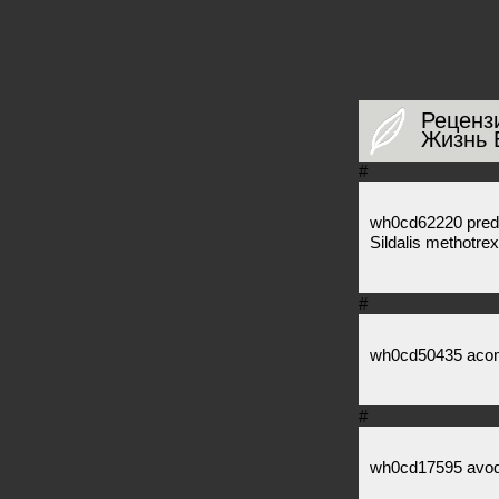
Реценз
Жизнь 
#
wh0cd62220 predn
Sildalis methotrex
#
wh0cd50435 acom
#
wh0cd17595 avodart