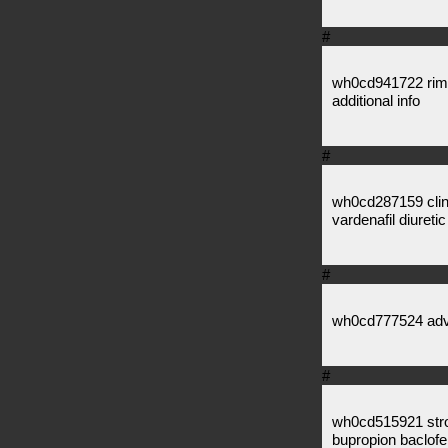
#
wh0cd941722 rimo
additional info
#
wh0cd287159 clin
vardenafil diureti
#
wh0cd777524 advai
#
wh0cd515921 stro
bupropion baclofen