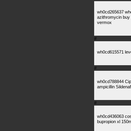
wh0cd265637 wher
azithromycin buy 
vermox
#
wh0cd615571 levot
#
wh0cd788844 Ci
ampicillin Sildenaf
#
wh0cd436063 cost 
bupropion xl 150