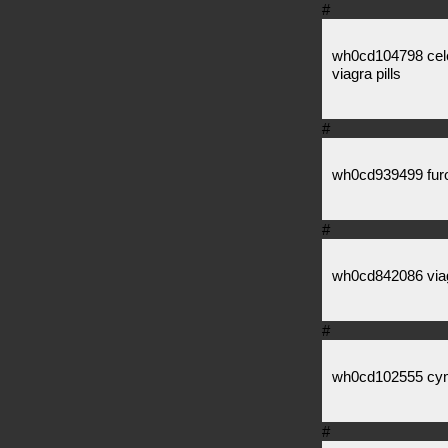
#
wh0cd104798 cele
viagra pills
#
wh0cd939499 furo
#
wh0cd842086 viag
#
wh0cd102555 cymb
#