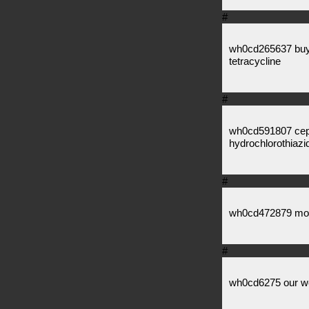
#
wh0cd265637 buy 
tetracycline
#
wh0cd591807 ceph
hydrochlorothiazi
#
wh0cd472879 mo
#
wh0cd6275 our web