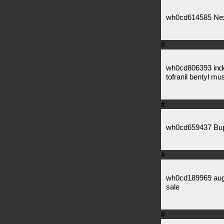
wh0cd614585 Nexi
#
wh0cd806393 indo
tofranil bentyl mu
#
wh0cd659437 Bupr
#
wh0cd189969 augm
sale
#