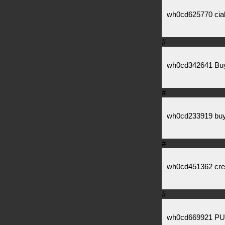
wh0cd625770 cial
#
wh0cd342641 Buy 
#
wh0cd233919 buy 
#
wh0cd451362 cres
#
wh0cd669921 PU