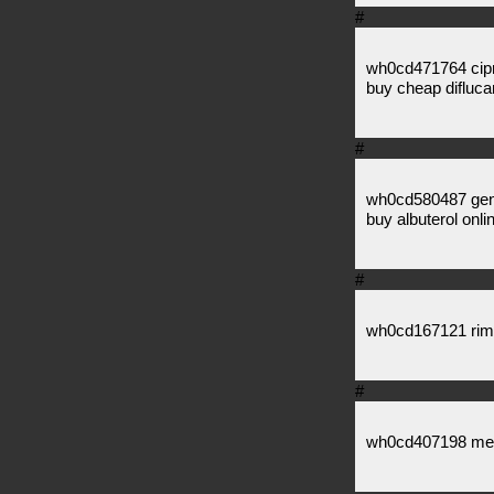
#
wh0cd471764 cipr
buy cheap diflucan
#
wh0cd580487 gene
buy albuterol onli
#
wh0cd167121 rimo
#
wh0cd407198 metf