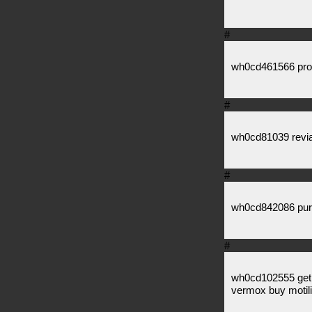
#
wh0cd461566 prove
#
wh0cd81039 revia
#
wh0cd842086 pur
#
wh0cd102555 get m
vermox buy motili