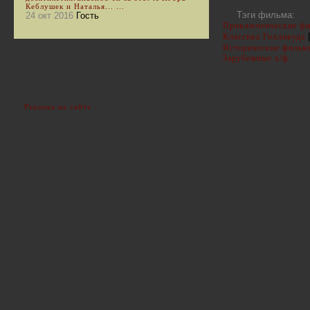
Кеблушек и Наталья... ...
Тэги фильма:
24 окт 2016
Гость
Приключенческие ф
|
Классика Голливуда
Исторические фильм
Зарубежные х/ф
Реклама на сайте