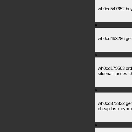
wh0cd547652 buy
#
wh0cd493286 gen
#
wh0cd179563 order
sildenafil prices 
#
wh0cd873822 gener
cheap lasix cymbal
#