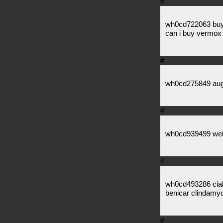
#
wh0cd722063 buy t
can i buy vermox
#
wh0cd275849 au
#
wh0cd939499 well
#
wh0cd493286 ciali
benicar clindamyc
#