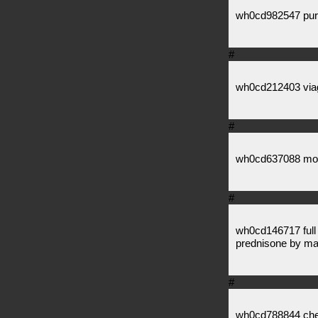
wh0cd982547 purc
#
wh0cd212403 viagr
#
wh0cd637088 more 
#
wh0cd146717 full
prednisone by ma
#
wh0cd788844 chea