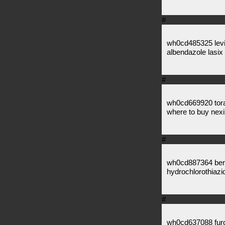
#
wh0cd485325 levitr
albendazole lasix
#
wh0cd669920 torad
where to buy nexi
#
wh0cd887364 beni
hydrochlorothiaz
#
wh0cd637088 fur