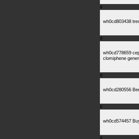
#
wh0cd803438 treca
#
wh0cd778659 cepha
clomiphene gener
#
wh0cd280556 Bent
#
wh0cd574457 Buy
#