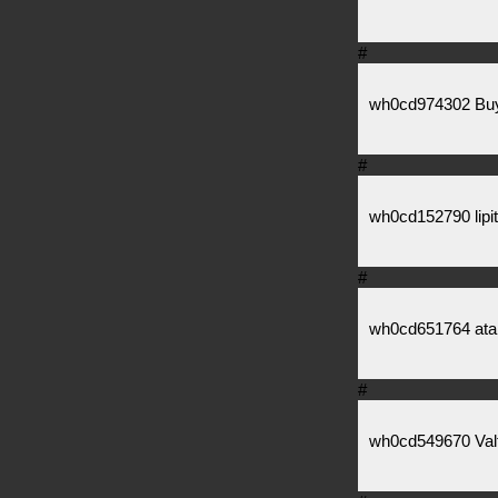
#
wh0cd974302 Buy
#
wh0cd152790 lipit
#
wh0cd651764 ata
#
wh0cd549670 Valt