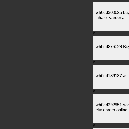
wh0cd300625 buy p
inhaler vardenafil
#
wh0cd876029 Buy 
#
wh0cd186137 as 
#
wh0cd292951 vard
citalopram online
#