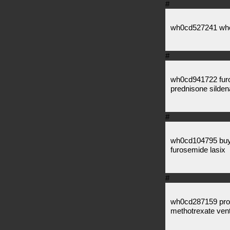
#
wh0cd527241 wher
#
wh0cd941722 furos
prednisone sildena
#
wh0cd104795 buy p
furosemide lasix
#
wh0cd287159 prove
methotrexate vent