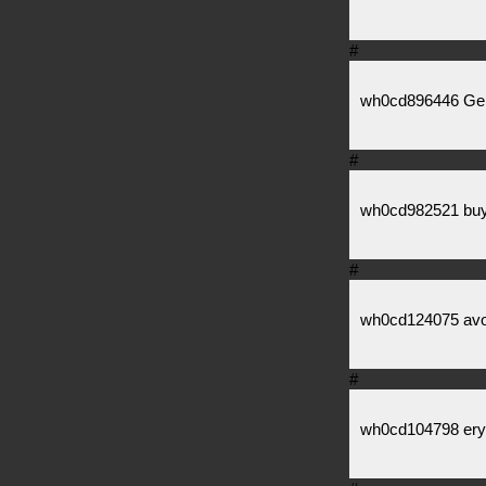
#
wh0cd896446 Gen
#
wh0cd982521 buy p
#
wh0cd124075 avod
#
wh0cd104798 eryt