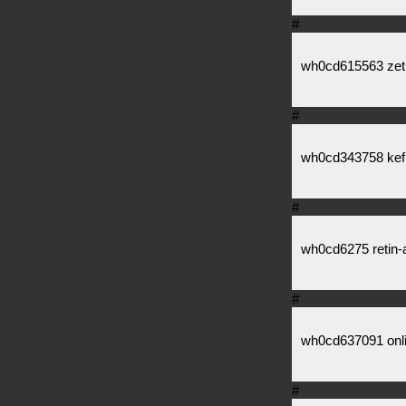
#
wh0cd615563 zeti
#
wh0cd343758 kefle
#
wh0cd6275 retin-a
#
wh0cd637091 onlin
#