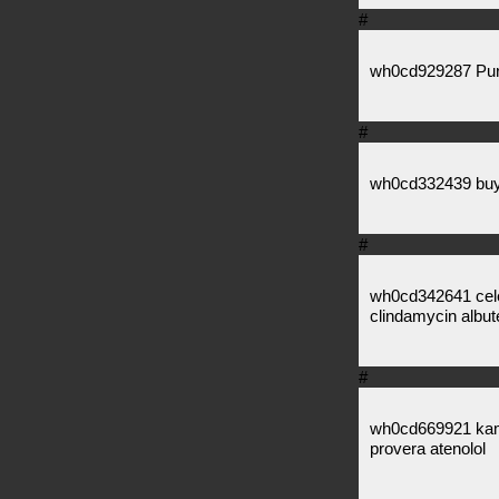
#
wh0cd929287 Purc
#
wh0cd332439 buy t
#
wh0cd342641 celeb
clindamycin albute
#
wh0cd669921 kamag
provera atenolol