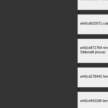
#
wh0cd615571 cialu
#
wh0cd471764 rimo
Sildenafil prozac
#
wh0cd178442 he
#
wh0cd441166 benty