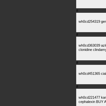
#
wh0cd254319 gene
#
wh0cd363039 azit
clonidine clindam
#
wh0cd451365 ciali
#
wh0cd221477 kama
cephalexin BU