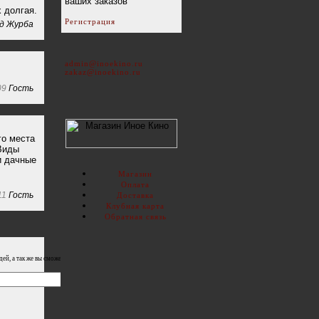
ваших заказов
 долгая.
Регистрация
д Журба
admin@inoekino.ru
zakaz@inoekino.ru
09
Гость
го места
 Виды
и дачные
Магазин
Оплата
11
Гость
Доставка
Клубная карта
Обратная связь
й, а так же вы сможете участвовать