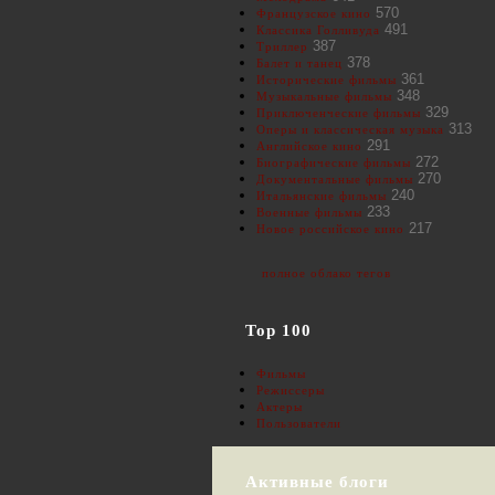
570
Французское кино
491
Классика Голливуда
387
Триллер
378
Балет и танец
361
Исторические фильмы
348
Музыкальные фильмы
329
Приключенческие фильмы
313
Оперы и классическая музыка
291
Английское кино
272
Биографические фильмы
270
Документальные фильмы
240
Итальянские фильмы
233
Военные фильмы
217
Новое российское кино
полное облако тегов
Top 100
Фильмы
Режиссеры
Актеры
Пользователи
Активные блоги