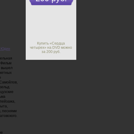
Купить «Сердца
четырех» на DVD можно
ч Юдин
за 200 руб.
тельная
 Фильм
ы вышел
южетных
ю
 Самойлов,
фельд.
цузские
ьма
 пейзажа,
быта,
, песнями
атовского.
ме