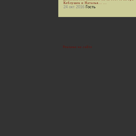
Кеблушек и Наталья... ...
24 окт 2016
Гость
Реклама на сайте