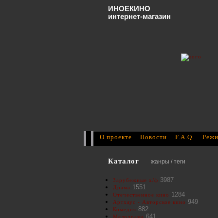
ИНОЕКИНО
интернет-магазин
О проекте
Новости
F.A.Q.
Режи
Каталог
жанры / теги
3987
Зарубежные х/ф
1551
Драма
1284
Отечественное кино
949
Артхаус - Авторское кино
882
Комедия
641
Мелодрама