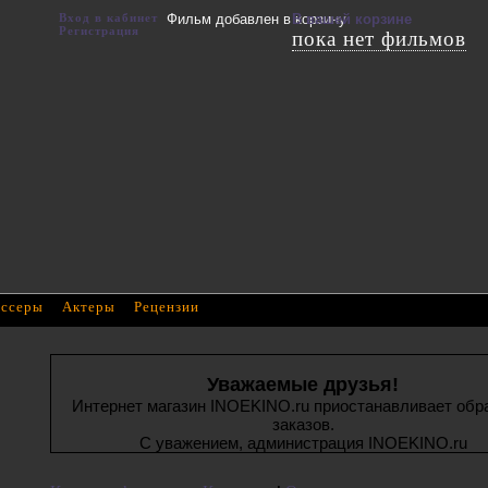
Вход в кабинет
Фильм добавлен в корзину
В вашей корзине
Регистрация
пока нет фильмов
ссеры
Актеры
Рецензии
Уважаемые друзья!
Интернет магазин INOEKINO.ru приостанавливает обр
заказов.
С уважением, администрация INOEKINO.ru