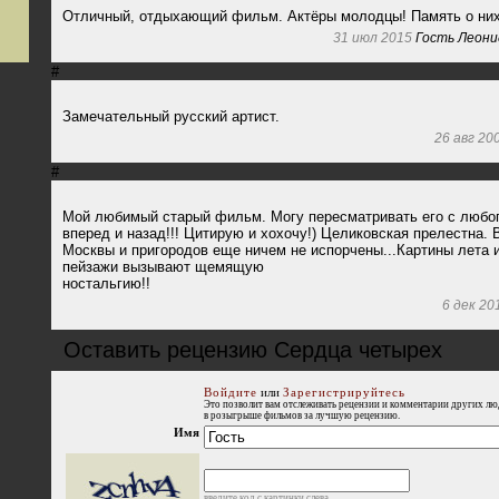
Отличный, отдыхающий фильм. Актёры молодцы! Память о них
31 июл 2015
Гость Леони
#
Замечательный русский артист.
26 авг 20
#
Мой любимый старый фильм. Могу пересматривать его с любо
вперед и назад!!! Цитирую и хохочу!) Целиковская прелестна.
Москвы и пригородов еще ничем не испорчены...Картины лета 
пейзажи вызывают щемящую
ностальгию!!
6 дек 20
Оставить рецензию Сердца четырех
Войдите
или
Зарегистрируйтесь
Это позволит вам отслеживать рецензии и комментарии других люде
в розыгрыше фильмов за лучшую рецензию.
Имя
введите код с картинки слева