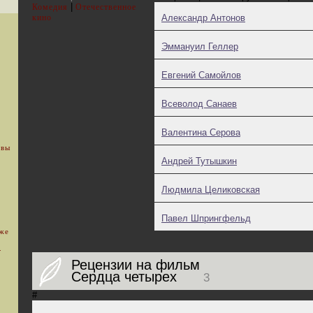
|
Комедия
Отечественное
кино
Александр Антонов
Эммануил Геллер
Евгений Самойлов
Всеволод Санаев
Валентина Серова
 вы
Андрей Тутышкин
Людмила Целиковская
Павел Шпрингфельд
уже
.
Рецензии на фильм
Сердца четырех
3
#