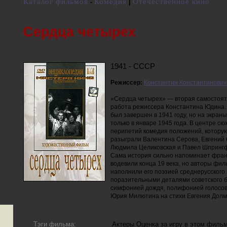
Каталог фильмов
Комедия
Отечественное кино
-
|
Сердца четырех
1941 - СССР
Режиссер:
Константин Константинови
«Сердца четырех» — вторая самостоя
работа режиссера Константина Юдина.
был завершен в 1941 году, но на экран
только в январе 1945 года. В центре с
перипетий комедия положений, котору
разыграли Валентина Серова, Евгений
Людмила Целиковская и Павел Шпринг
Сама история сильно напоминает фран
водевили конца 19 века, но авторы фил
наполнили его поэзией среднерусского
поразительными деталями советского 
симфонией дождя, полифонией голосов
Юрия Милютина на стихи Евгения Долм
Тэги фильма:
Актеры
Оценка за игру в этом филь