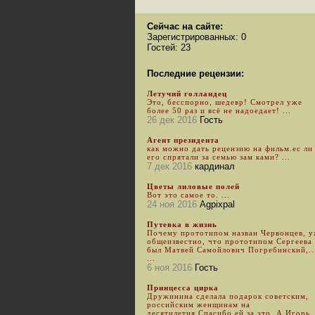
Сейчас на сайте:
Зарегистрированных: 0
Гостей: 23
Последние рецензии:
Летучий голландец
Это, бесспорно, шедевр! Смотрел уже
более 50 раз и всё не надоедает! ...
26 дек 2016
Гость
Агент президента
как можно дать рецензию на фильм.ес ли
его спрятали за семью зам ками? ...
7 дек 2016
кардинал
Цветы лиловые полей
Вот это самое то. ...
24 ноя 2016
Agpixpal
Путевка в жизнь
Почему прототипом назван Червонцев, 
общеизвестно, что прототипом Сергеева
был Матвей Самойлович Погребинский,..
...
6 ноя 2016
Гость
Принцесса цирка
Дружинина сделала подарок советским,
российским женщинам на
десятилетия.Спасибо ей за это. А Игорь