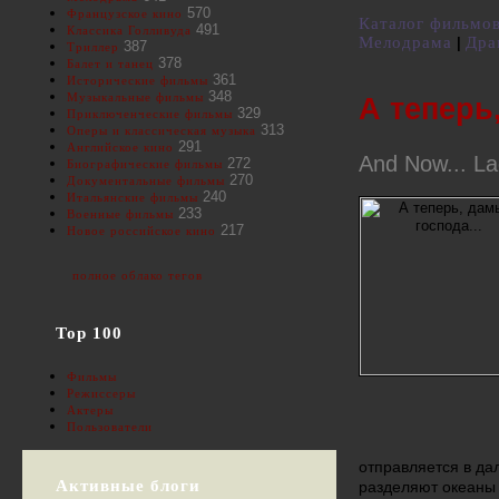
570
Французское кино
Каталог фильмо
491
Классика Голливуда
Мелодрама
Дра
|
387
Триллер
378
Балет и танец
361
Исторические фильмы
348
Музыкальные фильмы
А теперь,
329
Приключенческие фильмы
313
Оперы и классическая музыка
291
Английское кино
And Now... La
272
Биографические фильмы
270
Документальные фильмы
240
Итальянские фильмы
233
Военные фильмы
217
Новое российское кино
полное облако тегов
Top 100
Фильмы
Режиссеры
Актеры
Пользователи
отправляется в да
Активные блоги
разделяют океаны 