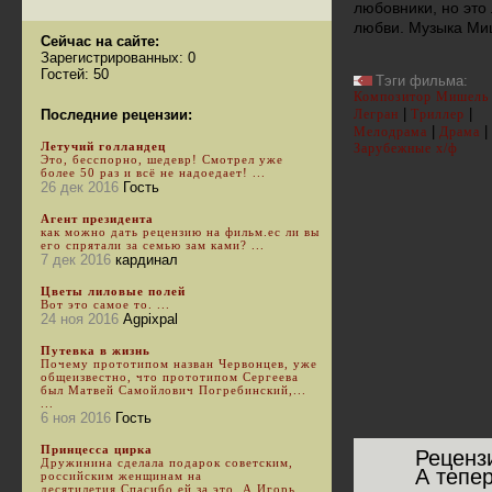
любовники, но это
любви. Музыка Ми
Сейчас на сайте:
Зарегистрированных: 0
Гостей: 50
Тэги фильма:
Композитор Мишель
|
|
Последние рецензии:
Легран
Триллер
|
|
Мелодрама
Драма
Летучий голландец
Зарубежные х/ф
Это, бесспорно, шедевр! Смотрел уже
более 50 раз и всё не надоедает! ...
26 дек 2016
Гость
Агент президента
как можно дать рецензию на фильм.ес ли вы
его спрятали за семью зам ками? ...
7 дек 2016
кардинал
Цветы лиловые полей
Вот это самое то. ...
24 ноя 2016
Agpixpal
Путевка в жизнь
Почему прототипом назван Червонцев, уже
общеизвестно, что прототипом Сергеева
был Матвей Самойлович Погребинский,...
...
6 ноя 2016
Гость
Принцесса цирка
Реценз
Дружинина сделала подарок советским,
А тепер
российским женщинам на
десятилетия.Спасибо ей за это. А Игорь