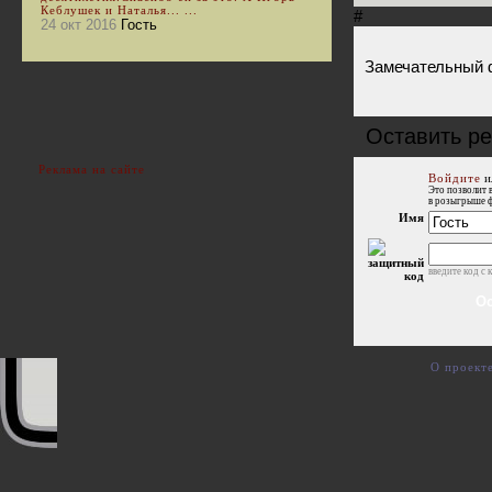
Кеблушек и Наталья... ...
#
24 окт 2016
Гость
Замечательный 
Оставить ре
Реклама на сайте
Войдите
и
Это позволит 
в розыгрыше 
Имя
введите код с 
О проект