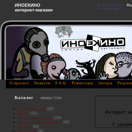
ИНОЕКИНО
Вход в кабинет
Фи
Регистрация
интернет-магазин
О проекте
Новости
F.A.Q.
Режиссеры
Актеры
Реценз
Каталог
жанры / теги
3987
Зарубежные х/ф
Интернет м
1551
Драма
1284
Отечественное кино
949
Артхаус - Авторское кино
С уваже
882
Комедия
641
Мелодрама