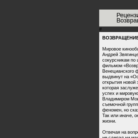
Реценз
Возвра
#
ВОЗВРАЩЕНИЕ
Мировое кинообщ
Андрей Звягинце
сокурсникам по
фильмом «Возвр
Венецианского 
выдвинут на «О
открытия новой
которая заслуж
успех и мировую
Владимиром Мои
съемочной групп
феномен, но ска
Так или иначе, о
жизни.
Отвечая на вопр
не сделал ни м