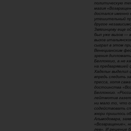
политическую тему
магия «Возвращен
достался именно 
утешительный при
другое независим
Звягинцеву еще о
был уже вызов — 
вызов итальянско
сыграл в этом пр
Венецианским фес
зрения дипломати
Беллоккио, а не 
на предварявшей 
Хадельн выделил 
впредь следить 
пресса, хотя сама
достоинства «Воз
Беллоккио. «Росс
лейтмотив газетн
ни мало то, что 
содействовать сп
жюри пришлось об
Альмодовара, зая
«Возвращение», н
лев». И решение 