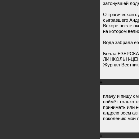
затонувшей лод
О трагической с
сыгравшего Андре
Вскоре после ок
на котором вели
Вода забрала ег
Белла ЕЗЕРСКА
ЛИНКОЛЬН-ЦЕН
Журнал Вестник O
#
плачу и пишу с
поймёт только т
принимать или н
андрею всем ак
поколению мой 
#