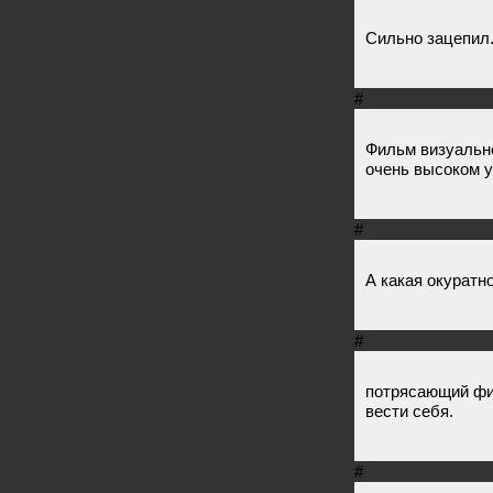
Сильно зацепил.
#
Фильм визуально
очень высоком у
#
А какая окуратно
#
потрясающий фил
вести себя.
#