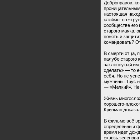
Добронравов, ко
проницательным
настоящая наход
клеймо, он «тру
сообществе его 
старого маяка, 
понять и защитит
командовать? О
В смерти отца, п
палубе старого 
захлопнутый им 
сделать» — то е
себя. Но не усп
мужчины. Трус н
— «Мелкий». Не
Жизнь многослож
хорошего-плохог
Кричман доказал
В фильме всё вр
определённый фо
время идет дожд
сквозь зеленова