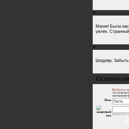
#
Магия! Была на
увлёк. Странны
#
Шедевр. Забыть
Оставить р
Войдите
и
Это позволит 
в розыгрыше 
Имя
введите код с 