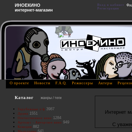
ИНОЕКИНО
Вход в кабинет
Фи
Регистрация
интернет-магазин
О проекте
Новости
F.A.Q.
Режиссеры
Актеры
Реценз
Каталог
жанры / теги
3987
Зарубежные х/ф
Интернет м
1551
Драма
1284
Отечественное кино
949
Артхаус - Авторское кино
С уваже
882
Комедия
641
Мелодрама