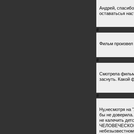
Андрей, спасибо
оставатьсья нас
#
Фильм произвел
#
Смотрела фильм 
заснуть. Какой фил
#
Ну,несмотря на "
бы не доверила.
не калечить дет
ЧЕЛОВЕЧЕСКОЕ о
небезызвестном