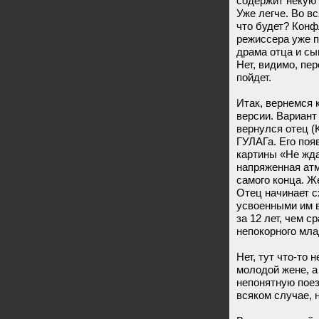
содержит некую 
Уже легче. Во вс
что будет? Конфл
режиссера уже п
драма отца и сын
Нет, видимо, пе
пойдет.
Итак, вернемся 
версии. Вариант
вернулся отец (
ГУЛАГа. Его поя
картины «Не жда
напряженная атм
самого конца. Ж
Отец начинает с
усвоенными им 
за 12 лет, чем с
непокорного мла
Нет, тут что-то 
молодой жене, а
непонятную поез
всяком случае, 