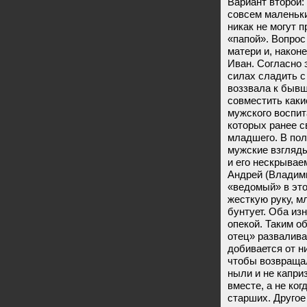
Вариант второй:
совсем маленьки
никак не могут 
«папой». Вопрос 
матери и, након
Иван. Согласно 
силах сладить 
воззвала к бывш
совместить каки
мужского воспит
которых ранее с
младшего. В пол
мужские взгляд
и его нескрывае
Андрей (Владими
«ведомый» в это
жесткую руку, 
бунтует. Оба и
опекой. Таким о
отец» развалива
добивается от ни
чтобы возвращал
ныли и не капри
вместе, а не ко
старших. Другое