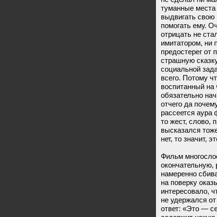
туманные места 
выдвигать свою 
помогать ему. О
отрицать не стал
имитатором, ни 
предостерег от 
страшную сказк
социальной зада
всего. Потому чт
воспитанный на 
обязательно нач
отчего да почему
рассеется аура 
то жест, слово, 
высказался тоже
нет, то значит, э
Фильм многослое
окончательную, 
намеренно сбива
на поверку оказ
интересовало, ч
не удержался от
ответ: «Это — се