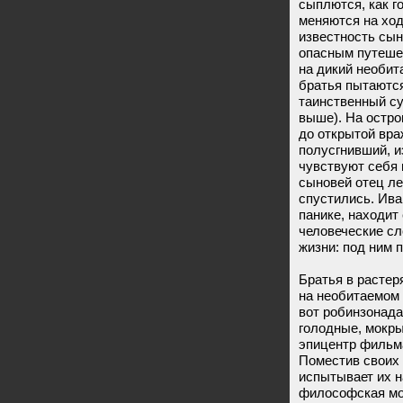
сыплются, как г
меняются на ход
известность сы
опасным путеше
на дикий необит
братья пытаются
таинственный су
выше). На остр
до открытой вра
полусгнивший, и
чувствуют себя 
сыновей отец ле
спустились. Иван
панике, находит
человеческие сл
жизни: под ним 
Братья в растер
на необитаемом 
вот робинзонад
голодные, мокры
эпицентр фильма
Поместив своих 
испытывает их н
философская мо