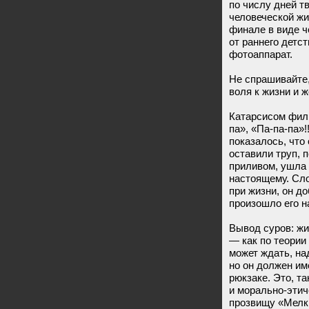
по числу дней т
человеческой жи
финале в виде 
от раннего детс
фотоаппарат.
Не спрашивайте,
воля к жизни и ж
Катарсисом филь
па», «Па-па-па»
показалось, что 
оставили труп, 
приливом, ушла 
настоящему. Сло
при жизни, он д
произошло его 
Вывод суров: ж
— как по теории 
может ждать, на
но он должен им
рюкзаке. Это, та
и морально-этич
прозвищу «Мелки