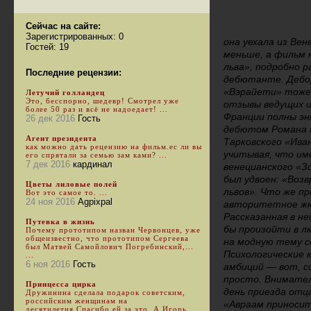
Сейчас на сайте:
Зарегистрированных: 0
она уехала из Вен
Гостей: 19
меньше, а фильм 
льва», подробно 
Последние рецензии:
дебютанте. Дебор
«Вэрайети» тоже 
Летучий голландец
Это, бесспорно, шедевр! Смотрел уже
отзывы ведущих и
более 50 раз и всё не надоедает! ...
Франции полны эн
26 дек 2016
Гость
дебютом Романа П
Агент президента
Тарковского «Ива
как можно дать рецензию на фильм.ес ли вы
учитывая, что им
его спрятали за семью зам ками? ...
7 дек 2016
кардинал
венецианского «Зо
был удвоен: «Воз
Цветы лиловые полей
львов». Что же п
Вот это самое то. ...
24 ноя 2016
Agpixpal
авторитетное жюр
Рассказанная в не
Путевка в жизнь
бы произойти в л
Почему прототипом назван Червонцев, уже
общеизвестно, что прототипом Сергеева
на модную тему с
был Матвей Самойлович Погребинский,...
Психологические 
...
6 ноя 2016
Гость
амбиций — вот, со
просто. Внимател
Принцесса цирка
день приезда отц
Дружинина сделала подарок советским,
российским женщинам на
«Авраам приносит
десятилетия.Спасибо ей за это. А Игорь