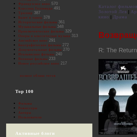
570
Французское кино
Каталог фильмо
491
Классика Голливуда
Золотой Лев
Ар
|
387
Триллер
кино
Драма
|
378
Балет и танец
361
Исторические фильмы
348
Музыкальные фильмы
329
Приключенческие фильмы
Возвраще
313
Оперы и классическая музыка
291
Английское кино
272
Биографические фильмы
R: The Return
270
Документальные фильмы
240
Итальянские фильмы
233
Военные фильмы
217
Новое российское кино
полное облако тегов
Top 100
Фильмы
Режиссеры
Актеры
Пользователи
Активные блоги