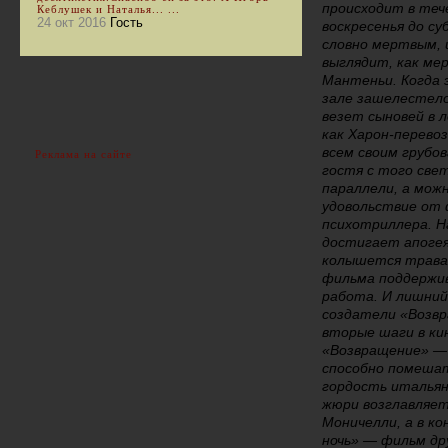
происходит в теч
Кеблушек и Наталья... ...
24 окт 2016
Гость
воскресенья до с
словно мертвым, 
выглядит, как ме
Мантеньи. Когда э
зале зашелестело
везет сыновей в 
как Харон-перевоз
всем своим грубо
Реклама на сайте
гостя с того све
параллели, а можн
удовольствие от 
психотриллера. Н
достигает апогея 
колышется трава
фильма поддержив
работа. И лишний
создатели «Возв
вторые шаги в кин
«Возвращение» —
способно помешат
гордость итальян
жюри возглавляет
Моничелли, а в к
ночь» — фильм др