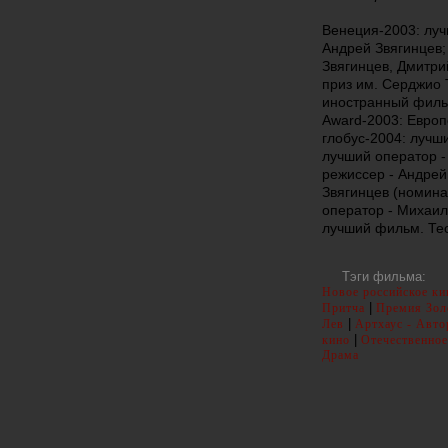
Венеция-2003: луч
Андрей Звягинцев;
Звягинцев, Дмитри
приз им. Серджио 
иностранный фильм
Award-2003: Европ
глобус-2004: лучш
лучший оператор 
режиссер - Андрей
Звягинцев (номина
оператор - Михаил
лучший фильм. Те
Тэги фильма:
Новое российское ки
|
Притча
Премия Зол
|
Лев
Артхаус - Авто
|
кино
Отечественное
Драма