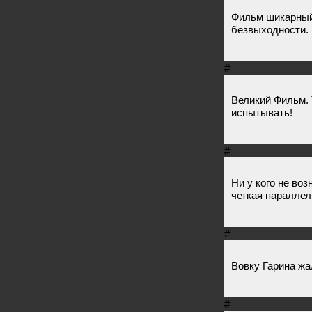
Фильм шикарный
безвыходности.
#
Великий Фильм. 
испытывать!
#
Ни у кого не во
четкая параллел
#
Вовку Гарина жал
#