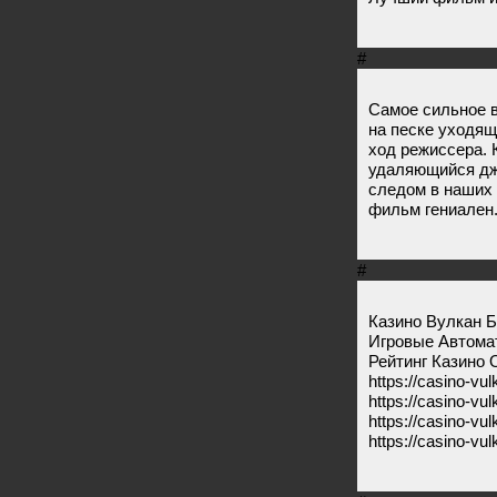
#
Самое сильное в
на песке уходящ
ход режиссера. 
удаляющийся джи
следом в наших 
фильм гениален
#
Казино Вулкан 
Игровые Автома
Рейтинг Казино 
https://casino-vul
https://casino-vul
https://casino-vul
https://casino-vul