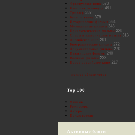
570
Французское кино
491
Классика Голливуда
387
Триллер
378
Балет и танец
361
Исторические фильмы
348
Музыкальные фильмы
329
Приключенческие фильмы
313
Оперы и классическая музыка
291
Английское кино
272
Биографические фильмы
270
Документальные фильмы
240
Итальянские фильмы
233
Военные фильмы
217
Новое российское кино
полное облако тегов
Top 100
Фильмы
Режиссеры
Актеры
Пользователи
Активные блоги