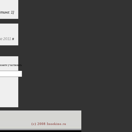
тинг: 1]
вг 2011
я
можете участвовать
(c) 2008 Inoekino.ru