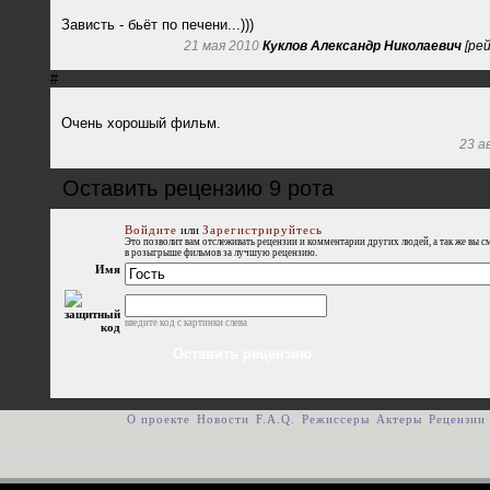
Зависть - бьёт по печени...)))
21 мая 2010
Куклов Александр Николаевич
[рей
#
Очень хорошый фильм.
23 а
Оставить рецензию 9 рота
Войдите
или
Зарегистрируйтесь
Это позволит вам отслеживать рецензии и комментарии других людей, а так же вы с
в розыгрыше фильмов за лучшую рецензию.
Имя
введите код с картинки слева
О проекте
Новости
F.A.Q.
Режиссеры
Актеры
Рецензии