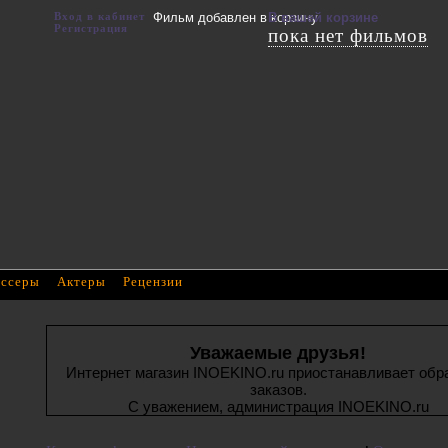
Вход в кабинет
Фильм добавлен в корзину
В вашей корзине
Регистрация
пока нет фильмов
ссеры
Актеры
Рецензии
Уважаемые друзья!
Интернет магазин INOEKINO.ru приостанавливает обр
заказов.
С уважением, администрация INOEKINO.ru