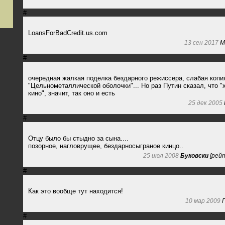
#
LoansForBadCredit.us.com
13 сен 2017
M
#
очередная жалкая поделка бездарного режиссера, слабая копи
"Цельнометаллической оболочки"... Но раз Путин сказал, что 
кино", значит, так оно и есть
25 дек 2005
#
Отцу было бы стыдно за сына....
позорное, нагловрущее, бездарносыграное кинцо..
25 июл 2008
Буковски
[рейт
#
Как это вообще тут находится!
10 мар 2009
Г
#