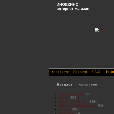
ИНОЕКИНО
интернет-магазин
О проекте
Новости
F.A.Q.
Режи
Каталог
жанры / теги
3987
Зарубежные х/ф
1551
Драма
1284
Отечественное кино
949
Артхаус - Авторское кино
882
Комедия
641
Мелодрама