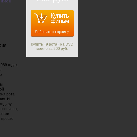
енное
Купить «9 рота» на DVD
сия
можно за 200 руб.
1989 годах,
а
о
в
ем
кой
9-я рота
ния. И
андиру
 окончена,
чески
 просто