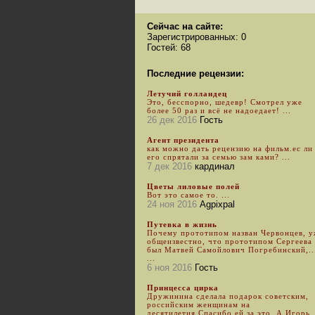
Сейчас на сайте:
Зарегистрированных: 0
Гостей: 68
Последние рецензии:
Летучий голландец
Это, бесспорно, шедевр! Смотрел уже
более 50 раз и всё не надоедает! ...
26 дек 2016
Гость
Агент президента
как можно дать рецензию на фильм.ес ли
его спрятали за семью зам ками? ...
7 дек 2016
кардинал
Цветы лиловые полей
Вот это самое то. ...
24 ноя 2016
Agpixpal
Путевка в жизнь
Почему прототипом назван Червонцев, 
общеизвестно, что прототипом Сергеева
был Матвей Самойлович Погребинский,..
...
6 ноя 2016
Гость
Принцесса цирка
Дружинина сделала подарок советским,
российским женщинам на
десятилетия.Спасибо ей за это. А Игорь