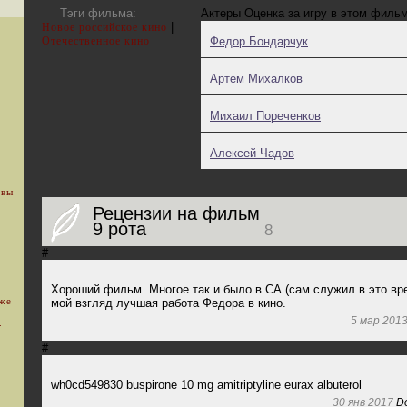
Тэги фильма:
Актеры
Оценка за игру в этом филь
|
Новое российское кино
Отечественное кино
Федор Бондарчук
Артем Михалков
Михаил Пореченков
Алексей Чадов
 вы
Рецензии на фильм
9 рота
8
#
Хороший фильм. Многое так и было в СА (сам служил в это вр
уже
мой взгляд лучшая работа Федора в кино.
5 мар 201
.
#
wh0cd549830 buspirone 10 mg amitriptyline eurax albuterol
30 янв 2017
Do