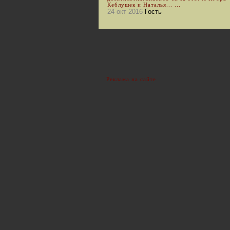
Кеблушек и Наталья... ...
24 окт 2016
Гость
Реклама на сайте