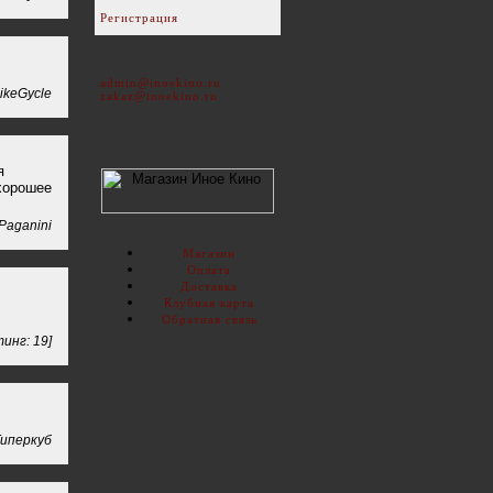
Регистрация
admin@inoekino.ru
ikeGycle
zakaz@inoekino.ru
я
"хорошее
Paganini
Магазин
Оплата
Доставка
Клубная карта
Обратная связь
инг: 19]
иперкуб