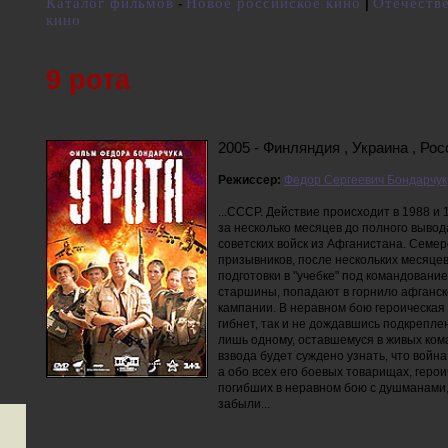
Каталог фильмов
Новое российское кино
Отечеств
-
|
кино
9 рота
2005 - Финляндия , Украина , Рос
Режиссер:
Федор Сергеевич Бондарчук
...СССР. Действие происходит в 1988 и 
за несколько месяцев до полного вывод
советских войск из Афганистана. Семер
призывников, после нескольких месяце
подготовки в "учебке" под командовани
старшины, попадают в горнило афганс
кампании. В неравном бою героическая 
гибнет, так и не дождавшись подкрепле
лишь одному, оставшемуся в живых ком
взвода будет суждено узнать, что война
а обо всех его боевых товарищах, герои
погибших в неравном бою с душманами,
забыли...