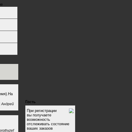
ме
емя).На
Гость
3
Андрей
При регистрации
вы получаете
возможность
отслеживать состояние
ваших заказов
rothyzef