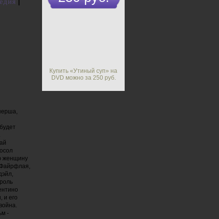
едия
|
Купить «Утиный суп» на
DVD можно за 250 руб.
нерша,
 будет
.
ай
посол
ю женщину
 Файрфлая,
дэйл,
троль
ентино
 и его
война.
м -