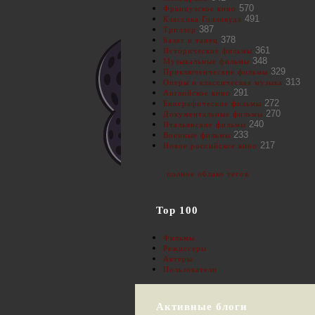
570
Французское кино
491
Классика Голливуда
387
Триллер
378
Балет и танец
361
Исторические фильмы
348
Музыкальные фильмы
329
Приключенческие фильмы
313
Оперы и классическая музыка
291
Английское кино
272
Биографические фильмы
270
Документальные фильмы
240
Итальянские фильмы
233
Военные фильмы
217
Новое российское кино
полное облако тегов
Top 100
Фильмы
Режиссеры
Актеры
Пользователи
Активные блоги