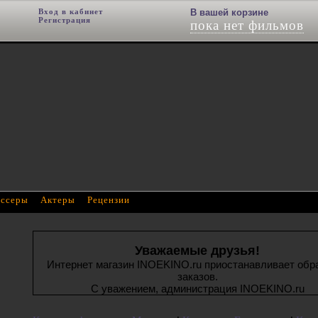
Вход в кабинет
Фильм добавлен в корзину
В вашей корзине
Регистрация
пока нет фильмов
ссеры
Актеры
Рецензии
Уважаемые друзья!
Интернет магазин INOEKINO.ru приостанавливает обр
заказов.
С уважением, администрация INOEKINO.ru