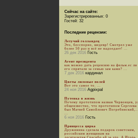
Сейчас на сайте:
Зарегистрированных: 0
Гостей: 32
Последние рецензии:
Летучий голландец
Это, бесспорно, шедевр! Смотрел уже
более 50 раз и всё не надоедает! ...
26 дек 2016
Гость
Агент президента
как можно дать рецензию на фильм.ес ли
его спрятали за семью зам ками? ...
7 дек 2016
кардинал
Цветы лиловые полей
Вот это самое то. ...
24 ноя 2016
Agpixpal
Путевка в жизнь
Почему прототипом назван Червонцев, 
общеизвестно, что прототипом Сергеева
был Матвей Самойлович Погребинский,..
...
6 ноя 2016
Гость
Принцесса цирка
Дружинина сделала подарок советским,
российским женщинам на
десятилетия.Спасибо ей за это. А Игорь