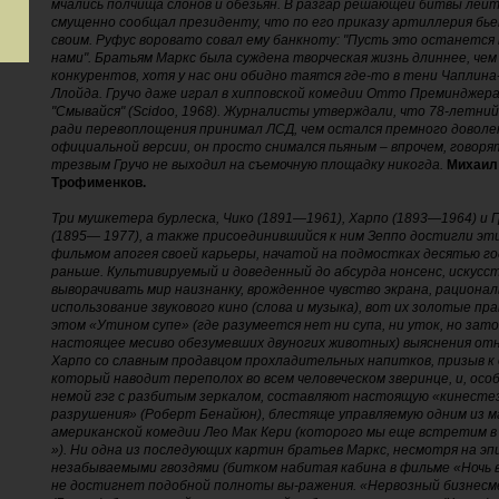
мчались полчища слонов и обезьян. В разгар решающей битвы лей
смущенно сообщал президенту, что по его приказу артиллерия бь
своим. Руфус воровато совал ему банкноту: "Пусть это останется
нами". Братьям Маркс была суждена творческая жизнь длиннее, чем 
конкурентов, хотя у нас они обидно таятся где-то в тени Чаплина
Ллойда. Гручо даже играл в хипповской комедии Отто Преминджер
"Смывайся" (Scidoo, 1968). Журналисты утверждали, что 78-летни
ради перевоплощения принимал ЛСД, чем остался премного доволен
официальной версии, он просто снимался пьяным – впрочем, говоря
трезвым Гручо не выходил на съемочную площадку никогда.
Михаил
Трофименков.
Три мушкетера бурлеска, Чико (1891—1961), Харпо (1893—1964) и 
(1895— 1977), а также присоединившийся к ним Зеппо достигли эт
фильмом апогея своей карьеры, начатой на подмостках десятью г
раньше. Культивируемый и доведенный до абсурда нонсенс, искусс
выворачивать мир наизнанку, врожденное чувство экрана, рациона
использование звукового кино (слова и музыка), вот их золотые пра
этом «Утином супе» (где разумеется нет ни супа, ни уток, но зато
настоящее месиво обезумевших двуногих животных) выяснения о
Харпо со славным продавцом прохладительных напитков, призыв к
который наводит переполох во всем человеческом зверинце, и, осо
немой гэг с разбитым зеркалом, составляют настоящую «кинесте
разрушения» (Роберт Бенайюн), блестяще управляемую одним из 
американской комедии Лео Мак Кери (которого мы еще встретим в
»). Ни одна из последующих картин братьев Маркс, несмотря на эп
незабываемыми гвоздями (битком набитая кабина в фильме «Ночь в
не достигнет подобной полноты вы-ражения. «Нервозный бизнесм