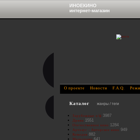
ИНОЕКИНО
интернет-магазин
О проекте
Новости
F.A.Q.
Режи
Каталог
жанры / теги
3987
Зарубежные х/ф
1551
Драма
1284
Отечественное кино
949
Артхаус - Авторское кино
882
Комедия
641
Мелодрама