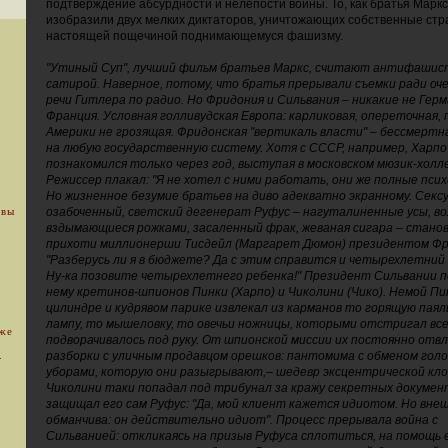
подтверждение абсурдности и нелепости войны. То, как братья Маркс
изобразили двух мелких диктаторов, уничтожающих собственные стр
настоящей пощечиной поднимающемуся фашизму.
"Утиный Суп", лучший фильм братьев Маркс, считают антифашис
сатирой. Наверное, потому, что братья прерывали съемки ради оч
речи Гитлера по радио. Но Фридония и Сильвания – никакие не Герм
Франция. Условная голливудская Европа: карликовая, опереточная,
Америки не грозящая. Фридонская "вертикаль власти" – бессмертн
на любую государственную систему. Хотя с СССР, например, Харпо
познакомился только через год, выступая в московском мюзик-холле
Режиссер плакал: "Я не хотел с ними работать, они же полные псих
Но жизненное безумие братьев на диво адекватно экранному. Секс
 вы
озабоченный, светский дегенерат Руфус – нагуталиненные усы, во
вздымающиеся рожками, засаленный фрак, жеваная сигара – станов
прихоти миллионерши Тисдейл (Маргарет Дюмон) президентом Фр
"Разберусь ли я в бюджете? Да с этим справится и четырехлетний 
Ну-ка позовите четырехлетнего ребенка!" Президент Сильвании п
нему кретинов-шпионов Пинки (Харпо) и Чиколини (Чико). Немой Пи
цилиндре и кудрявом парике извлекал из карманов то горящую пая
лампу, то мышеловку, то овечьи ножницы, которыми отстригал все
уже
подворачивалось под руку. От шпионской миссии их постоянно отв
.
разборки с уличным продавцом орешков: пантомима с обменом гол
уборами, которую они разыгрывают,– шедевр эксцентрической кло
Чиколини таки попадал под трибунал за кражу секретных докумен
защищал его сам Руфус: "Да, мой клиент кажется идиотом. Но вне
обманчива: он действительно идиот". Процесс прерывала война с
Сильванией: откликаясь на призыв Руфуса сплотиться, на помощь 