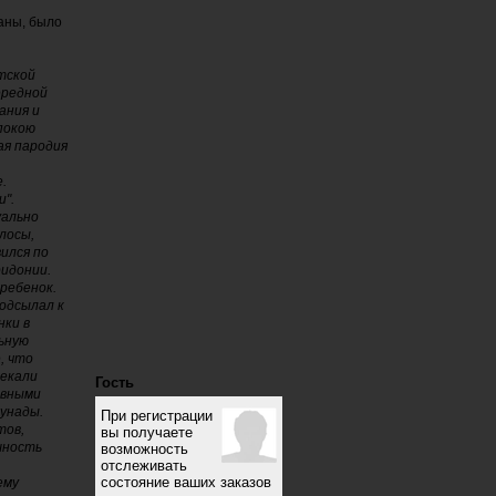
аны, было
тской
ередной
ания и
 покою
ая пародия
.
и".
уально
лосы,
ился по
идонии.
ребенок.
одсылал к
нки в
льную
, что
лекали
Гость
овными
унады.
При регистрации
тов,
вы получаете
шность
возможность
отслеживать
состояние ваших заказов
ему