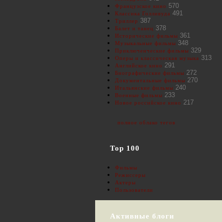
570
Французское кино
491
Классика Голливуда
387
Триллер
378
Балет и танец
361
Исторические фильмы
348
Музыкальные фильмы
329
Приключенческие фильмы
313
Оперы и классическая музыка
291
Английское кино
272
Биографические фильмы
270
Документальные фильмы
240
Итальянские фильмы
233
Военные фильмы
217
Новое российское кино
полное облако тегов
Top 100
Фильмы
Режиссеры
Актеры
Пользователи
Активные блоги