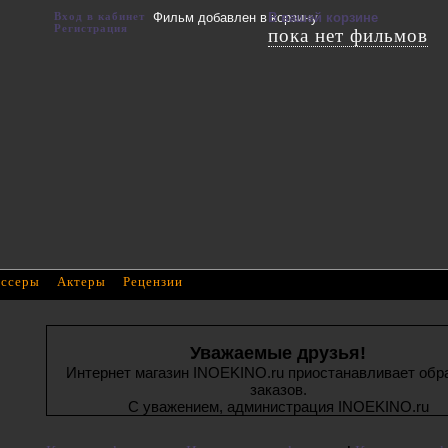
Вход в кабинет
Фильм добавлен в корзину
В вашей корзине
Регистрация
пока нет фильмов
ссеры
Актеры
Рецензии
Уважаемые друзья!
Интернет магазин INOEKINO.ru приостанавливает обр
заказов.
С уважением, администрация INOEKINO.ru