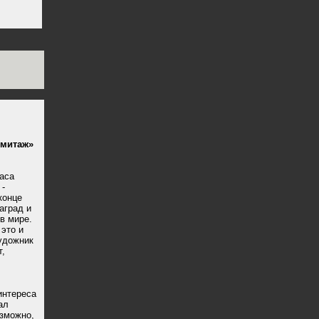
рмитаж»
маса
 -
конце
аград и
в мире.
 это и
художник
т,
интереса
ал
озможно,