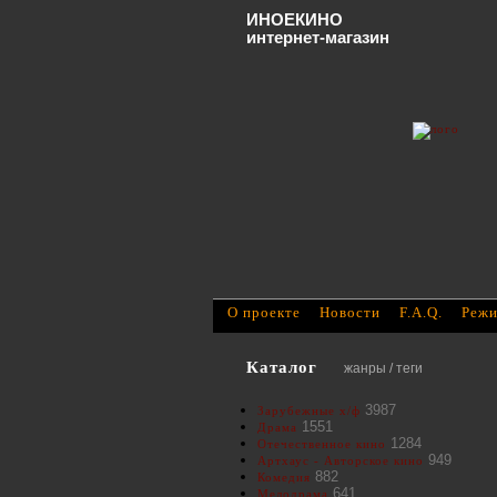
ИНОЕКИНО
интернет-магазин
О проекте
Новости
F.A.Q.
Режи
Каталог
жанры / теги
3987
Зарубежные х/ф
1551
Драма
1284
Отечественное кино
949
Артхаус - Авторское кино
882
Комедия
641
Мелодрама