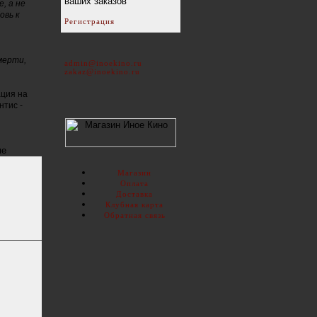
ваших заказов
, а не
овь к
Регистрация
мерти,
admin@inoekino.ru
zakaz@inoekino.ru
ация на
нтис -
ме
Магазин
Оплата
Доставка
Клубная карта
Обратная связь