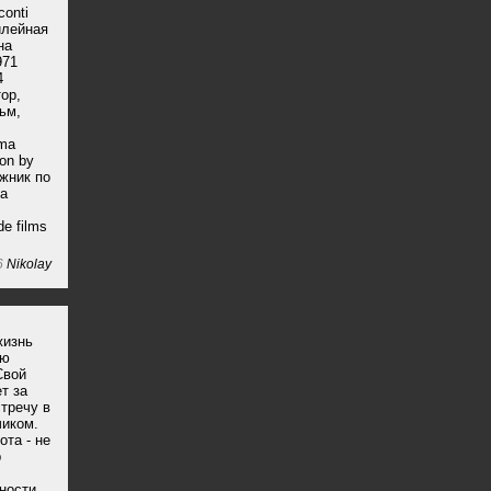
onti
илейная
на
971
4
ор,
ьм,
ema
on by
ожник по
са
e films
6
Nikolay
жизнь
ую
Свой
т за
тречу в
чиком.
ота - не
р
ности.