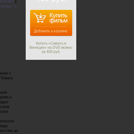
фильмы
|
ежные х/
Купить «Смерть в
Венеции» на DVD можно
за 400 руб.
ание с
 Томаса
йшем
римо и
вдруг
ческом
более
вописное
 Виды
истских до