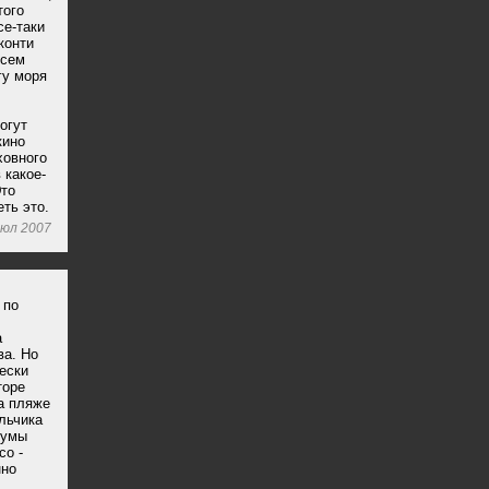
того
се-таки
конти
всем
гу моря
огут
кино
ховного
 какое-
Это
ть это.
июл 2007
 по
а
ва. Но
ески
торе
а пляже
льчика
чумы
co -
нно