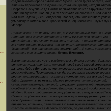
средневекового города охваченного Чумой. Герой Дирка Богарта, ком
Ашенбах переживает раздражение, отчаяние, грезит, находит откров
Оператор Паскулиано де Сантис великолепно вписал в грустные пей
Венеции вдохновенное лицо интеллектуала Ашенбаха и ангельски-по
мальчика Тадзио (Бьерн Андресен) - последнего болезненного увлеч
умирающего композитора. Трагический конец неизбежен. Звучит музы
Малера.
Прежде всего: я не нахожу, что-то, о чем говорит мне Манн в "Смер
Венеции", так жестко датировано в том смысле, что сегодня уже
превзойдено. Я бы сказал, тема этой новеллы - а ее можно переос
как тему "смерти искусства" или как тему превосходства "политик
"эстетикой" - все еще остается современной.....Я хотел рассказат
 вы
красоте и о ее скоротечности.
Лукино Висконти.
Висконти оказалась лично и художнически близка история больног
интеллектуала Ашенбаха, который перед своей скорой смертью 
на пляже Лидо в Венеции изумительно красивого мальчика Тадзио, п
происхождению. Постановщик как бы возвращает главного героя к 
прототипу, превращает писателя в композитора, а в звуковой па
даёт фрагменты из музыки Малера (третья и пятая симфонии),
уже
сентиментально-мучительной, прекрасно-трагической, жизнеутв
.
скорбной. И этот фильм Лукино Висконти, который продолжил пос
«Гибели богов» плодотворное сотрудничество с оператором Паск
Сантисом, удивительно точно чувствующим манеру разных режисс
своеобразие их мира, запечатлеваемого на плёнке, невероятно изы
прекрасен, возвышен, патетичен. Но гимн звучит всё-таки по исч
красоте, оставшейся в далёком прошлом, по уже недостижимой эпо