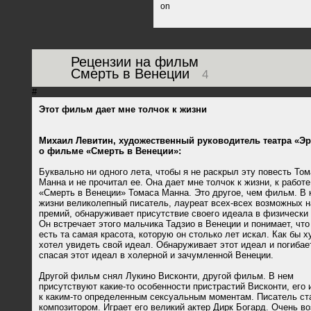
on
Рецензии на фильм
Смерть в Венеции
4
#
Этот фильм дает мне толчок к жизни
Михаил Левитин, художественный руководитель театра «Э
о фильме «Смерть в Венеции»:
Буквально ни одного лета, чтобы я не раскрыл эту повесть То
Манна и не прочитал ее. Она дает мне толчок к жизни, к работе
«Смерть в Венеции» Томаса Манна. Это другое, чем фильм. В 
жизни великолепный писатель, лауреат всех-всех возможных н
премий, обнаруживает присутствие своего идеала в физически 
Он встречает этого мальчика Тадзио в Венеции и понимает, что
есть та самая красота, которую он столько лет искал. Как бы 
хотел увидеть свой идеал. Обнаруживает этот идеал и погибае
спасая этот идеал в холерной и зачумленной Венеции.
Другой фильм снял Лукино Висконти, другой фильм. В нем
присутствуют какие-то особенности пристрастий Висконти, его 
к каким-то определенным сексуальным моментам. Писатель ст
композитором. Играет его великий актер Дирк Богард. Очень в