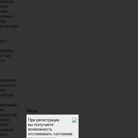
позитор
ение.
зажи
рочное -
ения
ка Густава
ти в
мыслить
и" над
ь о
о
встречает
оляка по
его
ртитуре
ерждающе-
ле
Гость
уалино Де
ёров и
При регистрации
вы получаете
скан,
возможность
езнувшей
отслеживать состояние
хе и