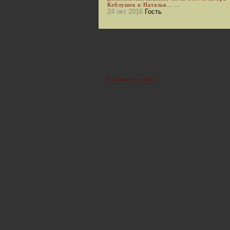
Кеблушек и Наталья... ...
24 окт 2016
Гость
Реклама на сайте