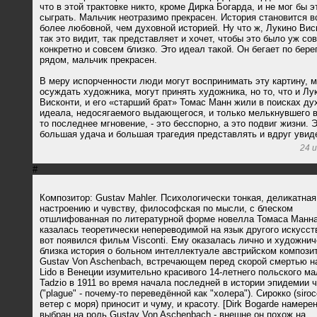
что в этой трактовке никто, кроме Дирка Богарда, и не мог бы э
сыграть. Мальчик неотразимо прекрасен. История становится в
более любовной, чем духовной историей. Ну что ж, Лукино Вис
так это видит, так представляет и хочет, чтобы это было уж со
конкретно и совсем близко. Это идеал такой. Он бегает по бере
рядом, мальчик прекрасен.
В меру испорченности люди могут воспринимать эту картину, м
осуждать художника, могут принять художника, но то, что и Лу
Висконти, и его «старший брат» Томас Манн жили в поисках ду
идеала, недосягаемого выдающегося, и только мелькнувшего в
то последнее мгновение, - это бесспорно, а это подвиг жизни. 
большая удача и большая трагедия представлять и вдруг увиде
24 
#
Композитор: Gustav Mahler. Психологически тонкая, деликатная
настроению и чувству, философская по мысли, с блеском
отшлифованная по литературной форме новелла Томаса Манн
казалась теоретически непереводимой на язык другого искусст
вот появился фильм Visconti. Ему оказалась лично и художнич
близка история о больном интеллектуале австрийском компози
Gustav Von Aschenbach, встречающем перед скорой смертью н
Lido в Венеции изумительно красивого 14-летнего польского ма
Tadzio в 1911 во время начала последней в истории эпидемии 
("plague" - почему-то переведённой как "холера"). Сирокко (siroc
ветер с моря) приносит и чуму, и красоту. [Dirk Bogarde намере
выбран на роль Gustav Von Aschenbach - внешне он похож на