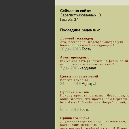
Сейчас на сайте:
Зарегистрированных: 0
Гостей: 37
Последние рецензии:
Летучий голландец
Это, бесспорно, шедевр! Смотрел уже
более 50 раз и всё не надоедает! ...
26 дек 2016
Гость
Агент президента
как можно дать рецензию на фильм.ес ли
его спрятали за семью зам ками? ...
7 дек 2016
кардинал
Цветы лиловые полей
Вот это самое то. ...
24 ноя 2016
Agpixpal
Путевка в жизнь
Почему прототипом назван Червонцев, 
общеизвестно, что прототипом Сергеева
был Матвей Самойлович Погребинский,..
...
6 ноя 2016
Гость
Принцесса цирка
Дружинина сделала подарок советским,
российским женщинам на
десятилетия.Спасибо ей за это. А Игорь