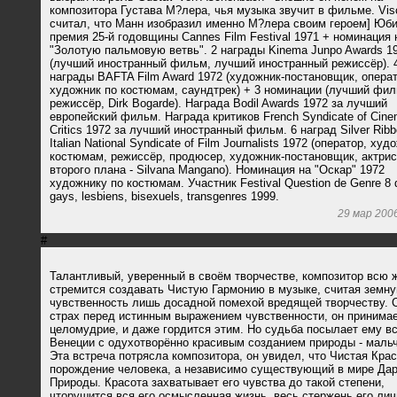
композитора Густава М?лера, чья музыка звучит в фильме. Visc
считал, что Манн изобразил именно М?лера своим героем] Юб
премия 25-й годовщины Cannes Film Festival 1971 + номинация 
"Золотую пальмовую ветвь". 2 награды Kinema Junpo Awards 1
(лучший иностранный фильм, лучший иностранный режиссёр). 
награды BAFTA Film Award 1972 (художник-постановщик, операт
художник по костюмам, саундтрек) + 3 номинации (лучший фил
режиссёр, Dirk Bogarde). Награда Bodil Awards 1972 за лучший
европейский фильм. Награда критиков French Syndicate of Cin
Critics 1972 за лучший иностранный фильм. 6 наград Silver Ribb
Italian National Syndicate of Film Journalists 1972 (оператор, худ
костюмам, режиссёр, продюсер, художник-постановщик, актри
второго плана - Silvana Mangano). Номинация на "Оскар" 1972
художнику по костюмам. Участник Festival Question de Genre 8 d
gays, lesbiens, bisexuels, transgenres 1999.
29 мар 200
#
Талантливый, уверенный в своём творчестве, композитор всю 
стремится создавать Чистую Гармонию в музыке, считая земн
чувственность лишь досадной помехой вредящей творчеству. 
страх перед истинным выражением чувственности, он принимае
целомудрие, и даже гордится этим. Но судьба посылает ему вс
Венеции с одухотворённо красивым созданием природы - маль
Эта встреча потрясла композитора, он увидел, что Чистая Крас
порождение человека, а независимо существующий в мире Да
Природы. Красота захватывает его чувства до такой степени,
чторушится вся его осмысленная жизнь, весь стержень его лич