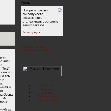
Гость
При регистрации
вы получаете
возможность
отслеживать состояние
ваших заказов
Регистрация
admin@inoekino.ru
zakaz@inoekino.ru
дует
большей
 с
 "5х2".
 сам по
 о том,
уни-
м,
Магазин
омная и
Оплата
от
Доставка
ма Озона
Клубная карта
. Из
Обратная связь
пары:
о-нибудь