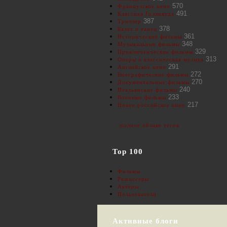
570
Французское кино
491
Классика Голливуда
387
Триллер
378
Балет и танец
361
Исторические фильмы
348
Музыкальные фильмы
329
Приключенческие фильмы
313
Оперы и классическая музыка
291
Английское кино
272
Биографические фильмы
270
Документальные фильмы
240
Итальянские фильмы
233
Военные фильмы
217
Новое российское кино
полное облако тегов
Top 100
Фильмы
Режиссеры
Актеры
Пользователи
Активные блоги