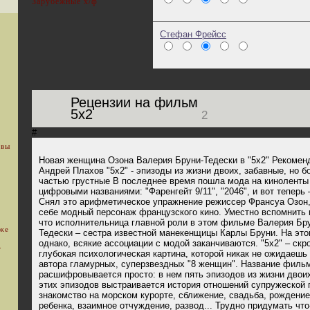
Зарубежные х/ф
Стефан Фрейсс
Рецензии на фильм
5x2
2
#
 вы
Новая женщина Озона Валерия Бруни-Тедески в "5х2" Рекомен
Андрей Плахов "5x2" - эпизоды из жизни двоих, забавные, но 
частью грустные В последнее время пошла мода на киноленты
цифровыми названиями: "Фаренгейт 9/11", "2046", и вот теперь –
Снял это арифметическое упражнение режиссер Франсуа Озон,
себе модный персонаж французского кино. Уместно вспомнить и
что исполнительница главной роли в этом фильме Валерия Бр
уже
Тедески – сестра известной манекенщицы Карлы Бруни. На это
однако, всякие ассоциации с модой заканчиваются. "5х2" – скр
.
глубокая психологическая картина, которой никак не ожидаешь 
автора гламурных, суперзвездных "8 женщин". Название филь
расшифровывается просто: в нем пять эпизодов из жизни двоих
этих эпизодов выстраивается история отношений супружеской 
знакомство на морском курорте, сближение, свадьба, рождение
ребенка, взаимное отчуждение, развод... Трудно придумать чт