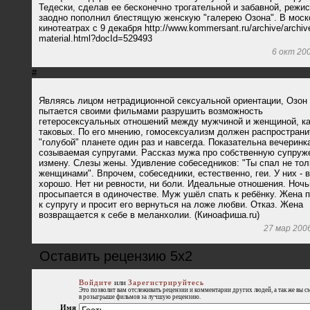
Тедески, сделав ее бесконечно трогательной и забавной, режи
заодно пополнил блестящую женскую "галерею Озона". В моск
кинотеатрах с 9 декабря http://www.kommersant.ru/archive/archiv
material.html?docId=529493
6 окт 20
#
Являясь лицом нетрадиционной сексуальной ориентации, Озон
пытается своими фильмами разрушить возможность
гетеросексуальных отношений между мужчиной и женщиной, к
таковых. По его мнению, гомосексуализм должен распространи
"голубой" планете один раз и навсегда. Показательна вечеринк
созываемая супругами. Рассказ мужа про собственную супруж
измену. Слезы жены. Удивление собеседников: "Ты спал не тол
женщинами". Впрочем, собеседники, естественно, геи. У них - 
хорошо. Нет ни ревности, ни боли. Идеальные отношения. Ноч
просыпается в одиночестве. Муж ушёл спать к ребёнку. Жена 
к супругу и просит его вернуться на ложе любви. Отказ. Жена
возвращается к себе в меланхолии. (Киноафиша.ru)
27 мар 200
Оставить рецензию 5x2
Войдите
или
Зарегистрируйтесь
Это позволит вам отслеживать рецензии и комментарии других людей, а так же вы с
в розыгрыше фильмов за лучшую рецензию.
Имя