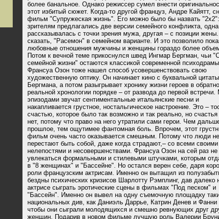
более банальное. Однако режиссер сумел внести оригинальнос
этот избитый сюжет. Когда-то другой француз, Андре Кайятт, с
фильм "Супружеская жизнь". Его можно было бы назвать "2х2"
зрителям предлагались две версии семейного конфликта, одна
рассказывалась с точки зрения мужа, другая – с позиции жены.
сказать, "Расемон" в семейном варианте. И это позволило пока
любовные отношения мужчины и женщины гораздо более объем
Потом к вечной теме прикоснулся швед Ингмар Бергман, чьи "
семейной жизни" остаются классикой современной психодрамы
Франсуа Озон тоже нашел способ усовершенствовать свою
художественную оптику. Он начинает кино с буквальной цитаты
Бергмана, а потом разыгрывает хронику жизни героев в обратн
реальной хронологии порядке – от развода до первой встречи.
эпизодами звучат сентиментальные итальянские песни и
накапливается грустное, ностальгическое настроение. Это – то
счастью, которое было так возможно и так реально, но счасть
нет, потому что право на него утратили сами герои. Чем дальш
прошлое, тем ощутимее фантомная боль. Впрочем, этот груст
фильм очень часто оказывается смешным. Потому что люди н
перестают быть собой, даже когда страдают,– со всеми своими
нелепостями и несовершенствами. Франсуа Озон на сей раз не
увлекаться формальными и стилевыми штучками, которым отд
в "8 женщинах" и "Бассейне". Но остался верен себе, даря кор
роли французским актрисам. Именно он вытащил из полузабыти
бездны психических кризисов Шарлотту Рэмплинг, дав далеко 
актрисе сыграть эротические сцены в фильмах "Под песком" и
"Бассейн". Именно он вывел на одну съемочную площадку так
национальных див, как Даниэль Даррье, Катрин Денев и Фанни
чтобы они сыграли молодящихся и смешно ревнующих друг др
женщин. Подарив в новом фильме лучшую роль Валерии Брун