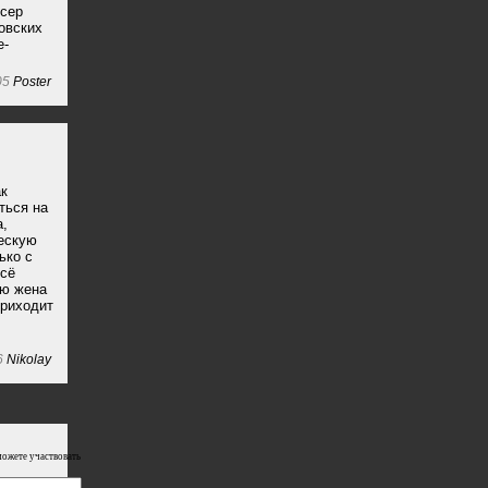
ссер
овских
e-
05
Poster
ак
ться на
а,
ескую
ько с
всё
ью жена
приходит
6
Nikolay
можете участвовать