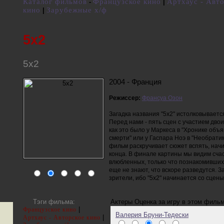
Каталог фильмов
Французское кино
Артхаус - Авт
-
|
кино
Зарубежные х/ф
|
5x2
5x2
2004 - Франция
Режиссер:
Франсуа Озон
Загадка названия "5х2" истолковываетс
Перед нами - пять сцен с участием двои
как это было у Маркеса в "Хронике объ
смерти" или у Гаспара Ноэ в "Необратим
фильм раскручивает сюжет вспять, начи
конца. В финале картины мы видим сча
влюбленных, только что познакомивших
еще не знают, что вскоре разведутся. З
зрители, ибо "5х2" начинается со сцены
Тэги фильма:
Актеры
Оценка за игру в этом филь
|
Французское кино
Валерия Бруни-Тедески
|
Артхаус - Авторское кино