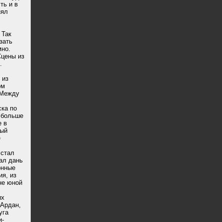
ть и в
нял
:
 Так
зать
но.
Сцены из
.
 из
ом
 Между
ска по
я больше
е в
ный
е
 стал
ал дань
онные
я, из
не юной
их
 Ардан,
уга
и-