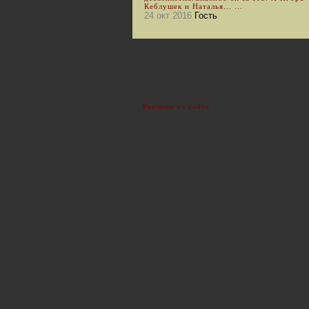
Кеблушек и Наталья... ...
24 окт 2016
Гость
Реклама на сайте