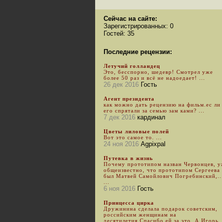
Сейчас на сайте:
Зарегистрированных: 0
Гостей: 35
Последние рецензии:
Летучий голландец
Это, бесспорно, шедевр! Смотрел уже
более 50 раз и всё не надоедает! ...
26 дек 2016
Гость
Агент президента
как можно дать рецензию на фильм.ес ли
его спрятали за семью зам ками? ...
7 дек 2016
кардинал
Цветы лиловые полей
Вот это самое то. ...
24 ноя 2016
Agpixpal
Путевка в жизнь
Почему прототипом назван Червонцев, 
общеизвестно, что прототипом Сергеева
был Матвей Самойлович Погребинский,..
...
6 ноя 2016
Гость
Принцесса цирка
Дружинина сделала подарок советским,
российским женщинам на
десятилетия.Спасибо ей за это. А Игорь