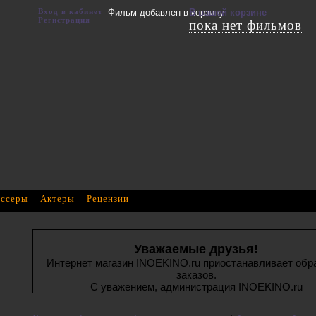
Вход в кабинет
Фильм добавлен в корзину
В вашей корзине
Регистрация
пока нет фильмов
ссеры
Актеры
Рецензии
Уважаемые друзья!
Интернет магазин INOEKINO.ru приостанавливает обр
заказов.
С уважением, администрация INOEKINO.ru