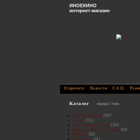
ИНОЕКИНО
интернет-магазин
О проекте
Новости
F.A.Q.
Режи
Каталог
жанры / теги
3987
Зарубежные х/ф
1551
Драма
1284
Отечественное кино
949
Артхаус - Авторское кино
882
Комедия
641
Мелодрама