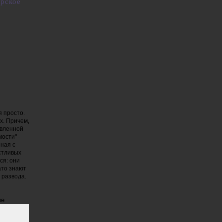
орское
я просто.
х. Причем,
явленной
ости" -
ная с
стливых
ся: они
ато знают
 развода.
ме