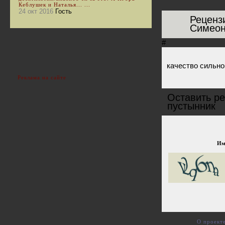
Кеблушек и Наталья... ...
24 окт 2016
Гость
Реценз
Симеон
#
качество сильно
Реклама на сайте
Оставить ре
пустынник
Им
О проект