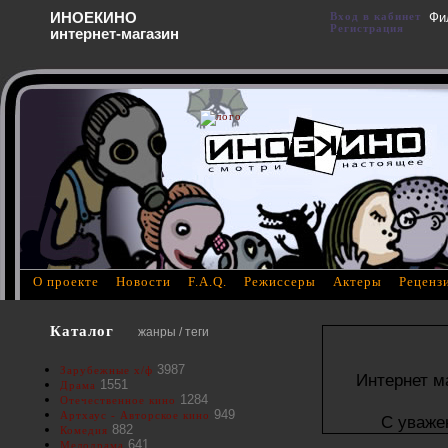
ИНОЕКИНО
Вход в кабинет
Фи
Регистрация
интернет-магазин
О проекте
Новости
F.A.Q.
Режиссеры
Актеры
Реценз
Каталог
жанры / теги
3987
Зарубежные х/ф
Интернет м
1551
Драма
1284
Отечественное кино
949
Артхаус - Авторское кино
С уваже
882
Комедия
641
Мелодрама