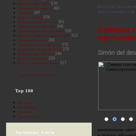
570
Французское кино
Каталог фильмо
491
Классика Голливуда
Зарубежные х/ф
387
Триллер
378
Балет и танец
361
Исторические фильмы
348
Музыкальные фильмы
Симеон с
329
Приключенческие фильмы
пустынн
313
Оперы и классическая музыка
291
Английское кино
272
Биографические фильмы
270
Документальные фильмы
Simón del des
240
Итальянские фильмы
233
Военные фильмы
217
Новое российское кино
полное облако тегов
Top 100
Фильмы
Режиссеры
Актеры
Пользователи
религиозном свято
Активные блоги
и познать абсолют