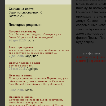
мира, замечательн
почему-то богохул
Сейчас на сайте:
Симеона. Это очен
Зарегистрированных: 0
Гостей: 26
пропадает втуне, 
делу». Симеон — та
Последние рецензии:
современные «свя
Луисом Бунюэлем в
Летучий голландец
даже закономерен 
Это, бесспорно, шедевр! Смотрел уже
более 50 раз и всё не надоедает! ...
финал.Призы: Прем
26 дек 2016
Гость
Кудрявцев)
Агент президента
как можно дать рецензию на фильм.ес ли вы
его спрятали за семью зам ками? ...
Тэги фильма:
7 дек 2016
кардинал
Христианские фильм
|
Притча
Зарубежные
Цветы лиловые полей
Вот это самое то. ...
24 ноя 2016
Agpixpal
Путевка в жизнь
Почему прототипом назван Червонцев, уже
общеизвестно, что прототипом Сергеева
был Матвей Самойлович Погребинский,...
...
6 ноя 2016
Гость
Принцесса цирка
Дружинина сделала подарок советским,
российским женщинам на
десятилетия.Спасибо ей за это. А Игорь