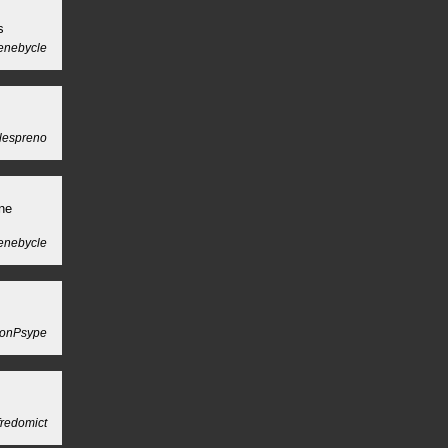
s
nebycle
lespreno
ine
nebycle
onPsype
fredomict