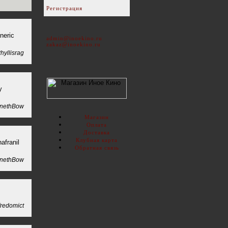
Регистрация
neric
admin@inoekino.ru
zakaz@inoekino.ru
hyllisrag
y
nethBow
Магазин
Оплата
Доставка
Клубная карта
afranil
Обратная связь
nethBow
fredomict