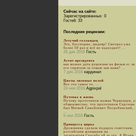
Сейчас на сайте:
Зарегистрированных: 0
Гостей: 33
Последние рецензии:
Летучий голландец
Это, бесспорно, шедевр! Смотрел уже
более 50 раз и всё не надоедает! ...
26 дек 2016
Гость
Агент президента
как можно дать рецензию на фильм.ес ли
его спрятали за семью зам ками? ...
7 дек 2016
кардинал
Цветы лиловые полей
Вот это самое то. ...
24 ноя 2016
Agpixpal
Путевка в жизнь
Почему прототипом назван Червонцев, 
общеизвестно, что прототипом Сергеева
был Матвей Самойлович Погребинский,..
...
6 ноя 2016
Гость
Принцесса цирка
Дружинина сделала подарок советским,
российским женщинам на
десятилетия.Спасибо ей за это. А Игорь