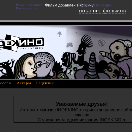
Вход в кабинет
Фильм добавлен в корзину
В вашей корзине
Регистрация
пока нет фильмов
ссеры
Актеры
Рецензии
Уважаемые друзья!
Интернет магазин INOEKINO.ru приостанавливает обр
заказов.
С уважением, администрация INOEKINO.ru