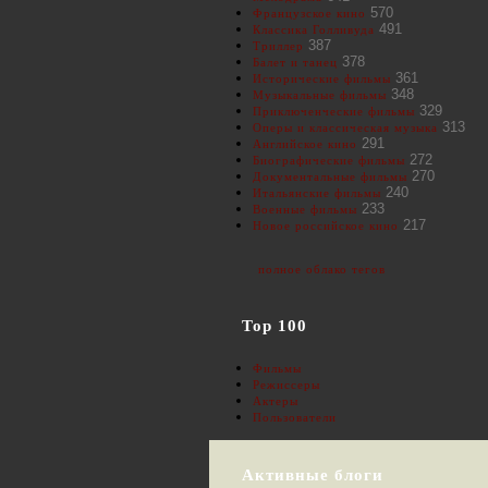
570
Французское кино
491
Классика Голливуда
387
Триллер
378
Балет и танец
361
Исторические фильмы
348
Музыкальные фильмы
329
Приключенческие фильмы
313
Оперы и классическая музыка
291
Английское кино
272
Биографические фильмы
270
Документальные фильмы
240
Итальянские фильмы
233
Военные фильмы
217
Новое российское кино
полное облако тегов
Top 100
Фильмы
Режиссеры
Актеры
Пользователи
Активные блоги