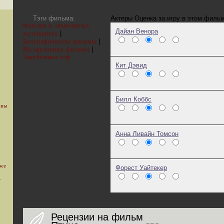
Тэги фильма:
Актеры
Оценка за игру в этом филь
Фильмы о знаменитых
Дайан Венора
|
музыкантах
|
Биографические фильмы
|
Музыкальные фильмы
Зарубежные х/ф
Кит Дэвид
Билл Коббс
 вы
Анна Ливайн Томсон
уже
Форест Уайтекер
.
Рецензии на фильм