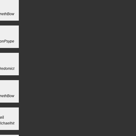
nethBow
onPsype
fredomict
nethBow
ril
chaelhit