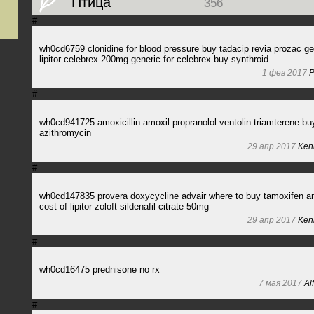
Птица
356
#
wh0cd6759 clonidine for blood pressure buy tadacip revia prozac ge
lipitor celebrex 200mg generic for celebrex buy synthroid
1 фев 2017
P
#
wh0cd941725 amoxicillin amoxil propranolol ventolin triamterene bu
azithromycin
29 апр 2017
Ken
#
wh0cd147835 provera doxycycline advair where to buy tamoxifen an
cost of lipitor zoloft sildenafil citrate 50mg
29 апр 2017
Ken
#
wh0cd16475 prednisone no rx
7 мая 2017
Al
#