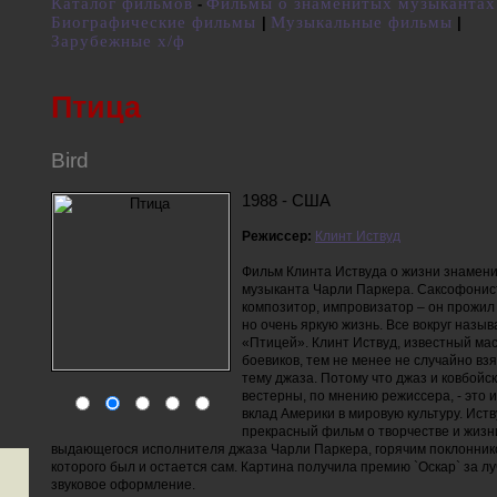
Каталог фильмов
Фильмы о знаменитых музыкантах
-
Биографические фильмы
Музыкальные фильмы
|
|
Зарубежные х/ф
Птица
Bird
1988 - США
Режиссер:
Клинт Иствуд
Фильм Клинта Иствуда о жизни знамени
музыканта Чарли Паркера. Саксофонис
композитор, импровизатор – он прожил
но очень яркую жизнь. Все вокруг назыв
«Птицей». Клинт Иствуд, известный ма
боевиков, тем не менее не случайно взя
тему джаза. Потому что джаз и ковбойс
вестерны, по мнению режиссера, - это и
вклад Америки в мировую культуру. Ист
прекрасный фильм о творчестве и жизн
выдающегося исполнителя джаза Чарли Паркера, горячим поклонни
которого был и остается сам. Картина получила премию `Оскар` за л
звуковое оформление.