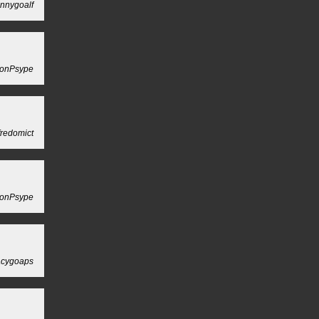
nnygoalf
onPsype
fredomict
onPsype
acygoaps