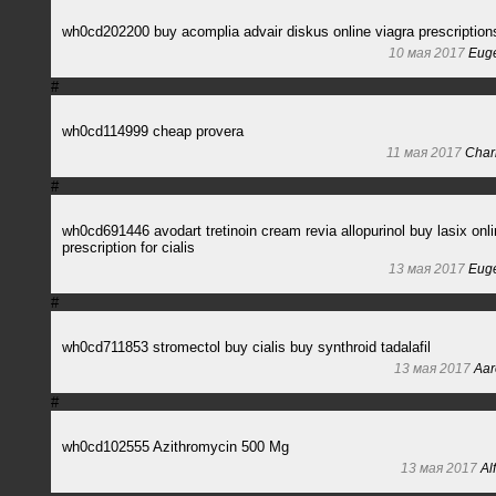
wh0cd202200 buy acomplia advair diskus online viagra prescription
10 мая 2017
Euge
#
wh0cd114999 cheap provera
11 мая 2017
Char
#
wh0cd691446 avodart tretinoin cream revia allopurinol buy lasix onl
prescription for cialis
13 мая 2017
Euge
#
wh0cd711853 stromectol buy cialis buy synthroid tadalafil
13 мая 2017
Aar
#
wh0cd102555 Azithromycin 500 Mg
13 мая 2017
Al