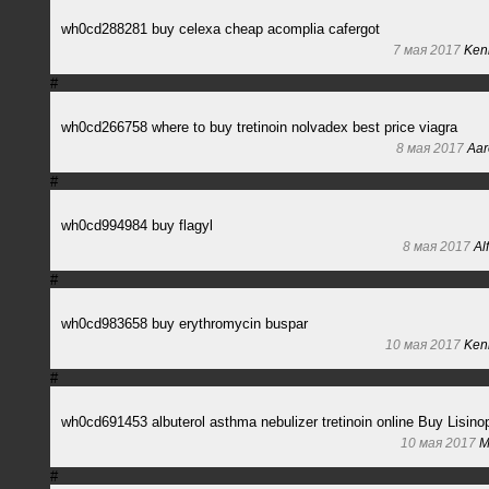
wh0cd288281 buy celexa cheap acomplia cafergot
7 мая 2017
Ken
#
wh0cd266758 where to buy tretinoin nolvadex best price viagra
8 мая 2017
Aar
#
wh0cd994984 buy flagyl
8 мая 2017
Al
#
wh0cd983658 buy erythromycin buspar
10 мая 2017
Ken
#
wh0cd691453 albuterol asthma nebulizer tretinoin online Buy Lisinop
10 мая 2017
Mi
#