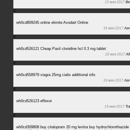
15 мая 2017
Be
#
wh0cd809245 online elimite Avodart Online
16 мая 2017
Aar
#
wh0cd526121 Cheap Paxil clonidine hcl 0.3 mg tablet
18 мая 2017
Al
#
wh0cd558979 viagra 25mg cialis additional info
19 мая 2017
Aar
#
wh0cd526123 effexor
19 мая 2017
Tr
#
wh0cd309808 buy citalopram 20 mg levitra buy hydrochlorothiazide