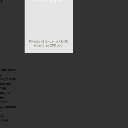
|
Купить «Птица» на DVD
можно за 200 руб.
того джаз-
т,
 недолгую,
али его
стер
лся за
кие
 есть
вуд сделал
и
ком
учшее