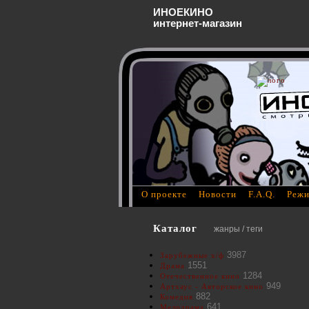
ИНОЕКИНО
интернет-магазин
О проекте
Новости
F.A.Q.
Режи
Каталог
жанры / теги
3987
Зарубежные х/ф
1551
Драма
1284
Отечественное кино
949
Артхаус - Авторское кино
882
Комедия
641
Мелодрама