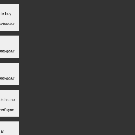
ite buy
chaelhit
nnygoalf
nnygoalf
olchicine
onPsype
car