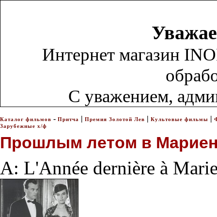
Уважае
Интернет магазин INO
обрабо
С уважением, адм
-
|
|
|
Каталог фильмов
Притча
Премия Золотой Лев
Культовые фильмы
Зарубежные х/ф
Прошлым летом в Марие
A: L'Année dernière à Mari