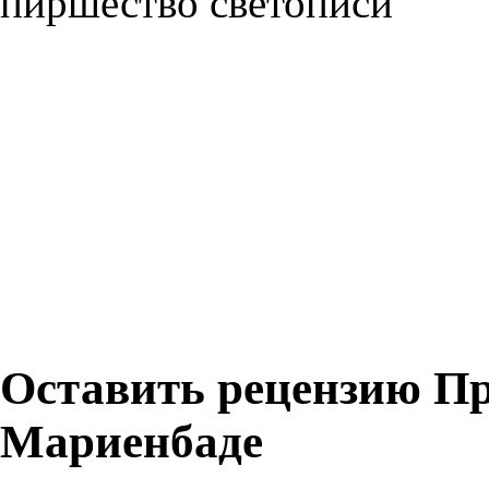
пиршество светописи
Оставить рецензию П
Мариенбаде