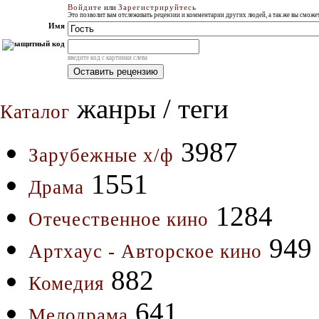
Войдите
или
Зарегистрируйтесь
Это позволит вам отслеживать рецензии и комментарии других людей, а так же вы смож
Имя
введите код с картинки слева
жанры / теги
Каталог
3987
Зарубежные х/ф
1551
Драма
1284
Отечественное кино
949
Артхаус - Авторское кино
882
Комедия
641
Мелодрама