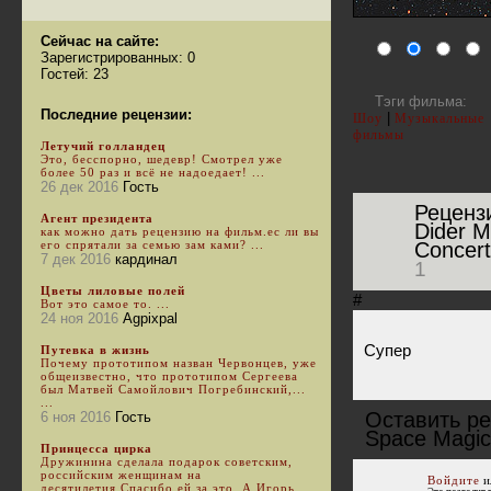
Сейчас на сайте:
Зарегистрированных: 0
Гостей: 23
Тэги фильма:
Последние рецензии:
|
Шоу
Музыкальные
фильмы
Летучий голландец
Это, бесспорно, шедевр! Смотрел уже
более 50 раз и всё не надоедает! ...
26 дек 2016
Гость
Реценз
Агент президента
Dider M
как можно дать рецензию на фильм.ес ли вы
его спрятали за семью зам ками? ...
Concert
7 дек 2016
кардинал
1
Цветы лиловые полей
#
Вот это самое то. ...
24 ноя 2016
Agpixpal
Супер
Путевка в жизнь
Почему прототипом назван Червонцев, уже
общеизвестно, что прототипом Сергеева
был Матвей Самойлович Погребинский,...
...
Оставить ре
6 ноя 2016
Гость
Space Magic
Принцесса цирка
Дружинина сделала подарок советским,
российским женщинам на
Войдите
и
десятилетия.Спасибо ей за это. А Игорь