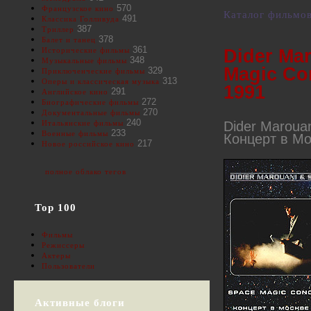
570
Французское кино
Каталог фильмо
491
Классика Голливуда
387
Триллер
378
Балет и танец
361
Dider Ma
Исторические фильмы
348
Музыкальные фильмы
Magic Co
329
Приключенческие фильмы
313
Оперы и классическая музыка
1991
291
Английское кино
272
Биографические фильмы
270
Документальные фильмы
240
Dider Marouan
Итальянские фильмы
233
Военные фильмы
Концерт в Мо
217
Новое российское кино
полное облако тегов
Top 100
Фильмы
Режиссеры
Актеры
Пользователи
Активные блоги