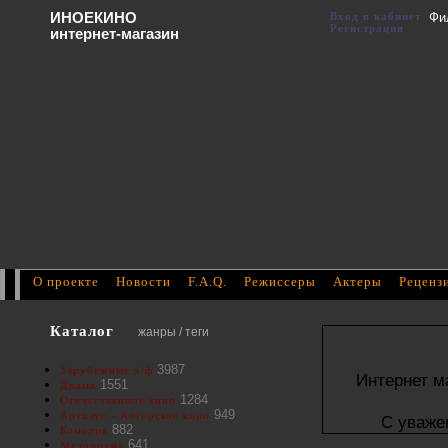
ИНОЕКИНО
Вход в кабинет
Фи
Регистрация
интернет-магазин
О проекте
Новости
F.A.Q.
Режиссеры
Актеры
Реценз
Каталог
жанры / теги
3987
Зарубежные х/ф
Интернет м
1551
Драма
1284
Отечественное кино
949
Артхаус - Авторское кино
С уваже
882
Комедия
641
Мелодрама