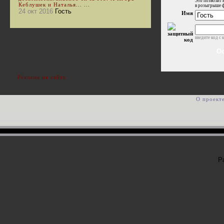
Это позволит 
Кеблушек и Наталья... ...
в розыгрыше 
24 окт 2016
Гость
Имя
введите код с 
Реклама на сайте
О проект
Р