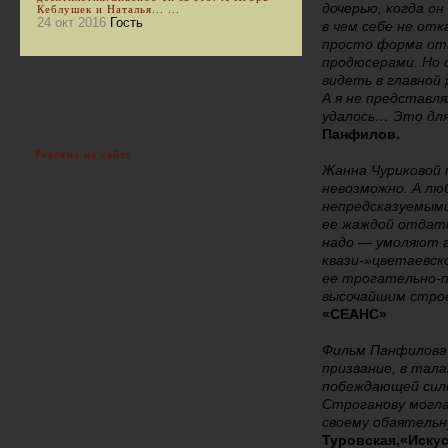
дочерью, когда он
Кеблушек и Наталья... ...
24 окт 2016
Гость
в чем себе не отк
просто форма отк
продюсерами. Но 
видеть в главной 
А я не представля
удалось… Это для
Панфилов.
Реклама на сайте
Жанна Чуриковой 
невозможно. А люб
непредсказуемыми
ее жаждой отдать
надо — умоляют г
квази-»цветаевск
ее трогательно-п
высочайшим стро
«СЕАНС»
Фильм Панфилова 
призвание, в тала
побеждающей силе
Строганову могла
своему обаятельн
Туровская,«Иску