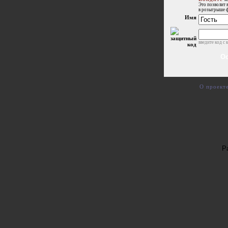
Это позволит 
в розыгрыше 
Имя
введите код с 
О проект
Р