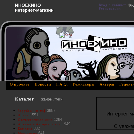
ИНОЕКИНО
Вход в кабинет
Фи
Регистрация
интернет-магазин
О проекте
Новости
F.A.Q.
Режиссеры
Актеры
Реценз
Каталог
жанры / теги
3987
Зарубежные х/ф
Интернет м
1551
Драма
1284
Отечественное кино
949
Артхаус - Авторское кино
С уваже
882
Комедия
641
Мелодрама