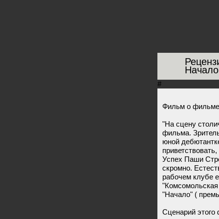
Реценз
Начало
#
Фильм о фильме,
"На сцену столи
фильма. Зритель
юной дебютантке
приветствовать,
Успех Паши Стр
скромно. Естес
рабочем клубе ее
"Комсомольская
"Начало" ( премь
Сценарий этого