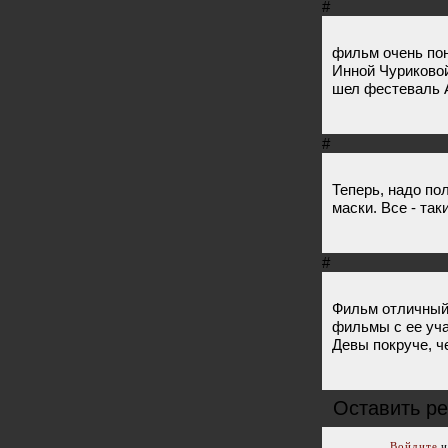
#
фильм очень пон
Инной Чуриковой
шел фестеваль А
#
Теперь, надо пол
маски. Все - так
#
Фильм отличный
фильмы с ее уч
Девы покруче, 
Оставить ре
Войдите
и