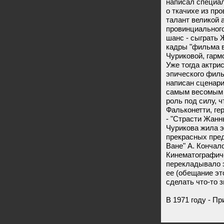
написал специа
о ткачихе из пр
талант великой 
провинциального
шанс - сыграть 
кадры "фильма 
Чуриковой, гарм
Уже тогда актр
эпического филь
написан сценари
самым весомым д
роль под силу, ч
Фальконетти, ге
- "Страсти Жанн
Чурикова жила э
прекрасных пред
Ване" А. Кончал
Кинематографич
перекладывало 
ее (обещание эт
сделать что-то 
В 1971 году - П