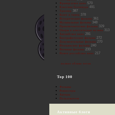
570
Французское кино
491
Классика Голливуда
387
Триллер
378
Балет и танец
361
Исторические фильмы
348
Музыкальные фильмы
329
Приключенческие фильмы
313
Оперы и классическая музыка
291
Английское кино
272
Биографические фильмы
270
Документальные фильмы
240
Итальянские фильмы
233
Военные фильмы
217
Новое российское кино
полное облако тегов
Top 100
Фильмы
Режиссеры
Актеры
Пользователи
Активные блоги