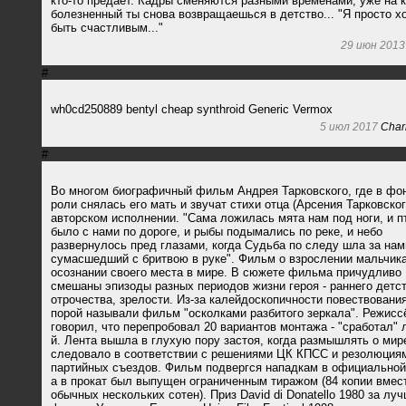
кто-то предает. Кадры сменяются разными временами, уже на 
болезненный ты снова возвращаешься в детство... "Я просто х
быть счастливым..."
29 июн 2013
#
wh0cd250889 bentyl cheap synthroid Generic Vermox
5 июл 2017
Char
#
Во многом биографичный фильм Андрея Тарковского, где в фо
роли снялась его мать и звучат стихи отца (Арсения Тарковског
авторском исполнении. "Сама ложилась мята нам под ноги, и п
было с нами по дороге, и рыбы подымались по реке, и небо
развернулось пред глазами, когда Судьба по следу шла за нами
сумасшедший с бритвою в руке". Фильм о взрослении мальчика
осознании своего места в мире. В сюжете фильма причудливо
смешаны эпизоды разных периодов жизни героя - раннего детст
отрочества, зрелости. Из-за калейдоскопичности повествования
порой называли фильм "осколками разбитого зеркала". Режисс
говорил, что перепробовал 20 вариантов монтажа - "сработал" 
й. Лента вышла в глухую пору застоя, когда размышлять о мир
следовало в соответствии с решениями ЦК КПСС и резолюция
партийных съездов. Фильм подвергся нападкам в официальной
а в прокат был выпущен ограниченным тиражом (84 копии вмес
обычных нескольких сотен). Приз David di Donatello 1980 за лу