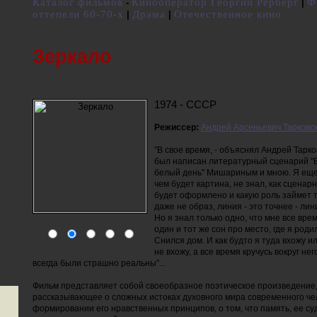
Каталог фильмов
Кинооператор Георгий Рерберг
Ф
-
|
оттепели 60-70-х
Драма
Отечественное кино
|
|
Зеркало
1974 - СССР
Режиссер:
Андрей Арсеньевич Тарковс
"В свое время, - объяснял Андрей Тарков
был написан литературный сценарий "
белый день" Мишариным и мною. Я еще 
чем будет картина, не знал, как сценарн
будет оформлено и какую роль займет 
даже не образ, линия - это точнее - ли
Но я знал только одно, что мне все вре
один и тот же сон про место, где я роди
Снился дом. И как будто я туда вхожу ил
не вхожу, а все время кручусь вокруг нег
всегда были страшно реальны"...
Фильм представляет собой своеобразное поэтическое произведение
рассказывающее о сложных истоках духовного мира современного чел
формировании его нравственных принципов, о том, что память, ее суд