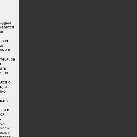
кадрах,
ивается
ся
 она:
ке
ами и
тебя, за
а.
лать
 но...
яся с
ь, и
ано
мся в
ься в
тся
ь
ься
миссы
имают,