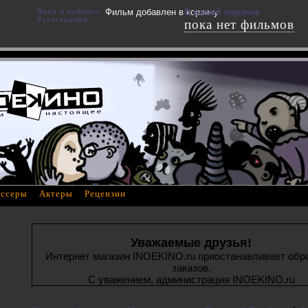
Вход в кабинет
Фильм добавлен в корзину
В вашей корзине
Регистрация
пока нет фильмов
ссеры
Актеры
Рецензии
Уважаемые друзья!
Интернет магазин INOEKINO.ru приостанавливает обр
заказов.
С уважением, администрация INOEKINO.ru