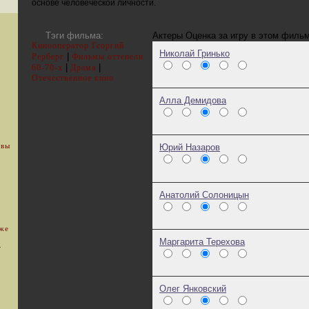
основе человеческой личности.
Тэги фильма:
Актеры
Оценка за игру в этом филь
Кинооператор Георгий
Николай Гринько
|
Рерберг
Фильмы оттепели
|
|
60-70-х
Драма
Отечественное кино
Алла Демидова
 вы
Юрий Назаров
Анатолий Солоницын
уже
Маргарита Терехова
.
Олег Янковский