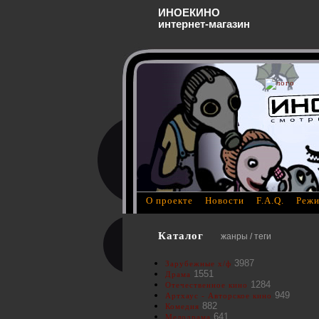
ИНОЕКИНО
интернет-магазин
О проекте
Новости
F.A.Q.
Режи
Каталог
жанры / теги
3987
Зарубежные х/ф
1551
Драма
1284
Отечественное кино
949
Артхаус - Авторское кино
882
Комедия
641
Мелодрама