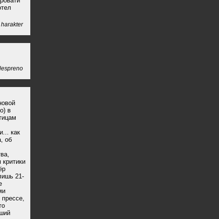
кровати
отел
harakter
lespreno
новой
о) в
тицам
... как
, об
ва,
 критики
ёр
лишь 21-
е
ми
 прессе,
то
чший