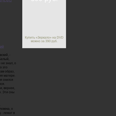
ильмы
Купить «Зеркало» на DVD
можно за 390 руб.
кий
ский, -
Белый,
не знал, о
о это
там образ,
ния матери.
мя снился
лся.
и, вернее,
о. Эти сны
,
овека, о
 - лежат в