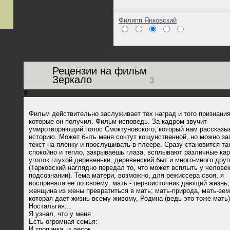
Филипп Янковский
Рецензии на фильм
Зеркало
3
#
Фильм действительно заслуживает тех наград и того признания
которые он получил. Фильм-исповедь. За кадром звучит
умиротворяющий голос Смоктуновского, который нам рассказы
историю. Может быть меня сочтут кощунственной, но можно за
текст на пленку и прослушивать в плеере. Сразу становится та
спокойно и тепло, закрываешь глаза, всплывают различные кар
уголок глухой деревеньки, деревенский быт и много-много друг
(Тарковский наглядно передал то, что может всплыть у человек
подсознании). Тема матери, возможно, для режиссера своя, я
восприняла ее по своему: мать - первоисточник дающий жизнь,
женщина из жены превратиться в мать; мать-природа, мать-зем
которая дает жизнь всему живому, Родина (ведь это тоже мать)
Ностальгия...
Я узнал, что у меня
Есть огромная семья:
И тропинка, и лесок,