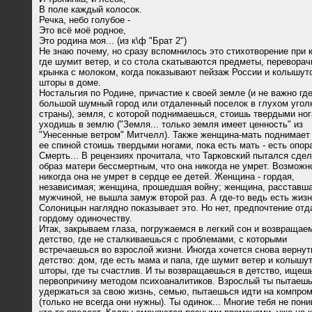
В поле каждый колосок.
Речка, небо голубое -
Это всё моё родное,
Это родина моя... (из к\ф "Брат 2")
Не знаю почему, но сразу вспомнилось это стихотворение при 
где шумит ветер, и со стола скатываются предметы, переворач
крынка с молоком, когда показывают пейзаж России и колышут
шторы в доме.
Ностальгия по Родине, причастие к своей земле (и не важно где
большой шумный город или отдаленный поселок в глухом угол
страны), земля, с которой поднимаешься, стоишь твердыми ног
уходишь в землю ("Земля... только земля имеет ценность" из
"Унесенные ветром" Митчелл). Также женщина-мать поднимает 
ее спиной стоишь твердыми ногами, пока есть мать - есть опор
Смерть... В рецензиях прочитала, что Тарковский пытался сде
образ матери бессмертным, что она никогда не умрет. Возможно,
никогда она не умрет в сердце ее детей. Женщина - гордая,
независимая; женщина, прошедшая войну; женщина, расставша
мужчиной, не вышла замуж второй раз. А где-то ведь есть жизн
Солоницын наглядно показывает это. Но нет, предпочтение отд
гордому одиночеству.
Итак, закрываем глаза, погружаемся в легкий сон и возвращае
детство, где не сталкиваешься с проблемами, с которыми
встречаешься во взрослой жизни. Иногда хочется снова вернут
детство: дом, где есть мама и папа, где шумит ветер и колышу
шторы, где ты счастлив. И ты возвращаешься в детство, ищеш
первопричину методом психоаналитиков. Взрослый ты пытаеш
удержаться за свою жизнь, семью, пытаешься идти на компро
(только не всегда они нужны). Ты одинок... Многие тебя не пон