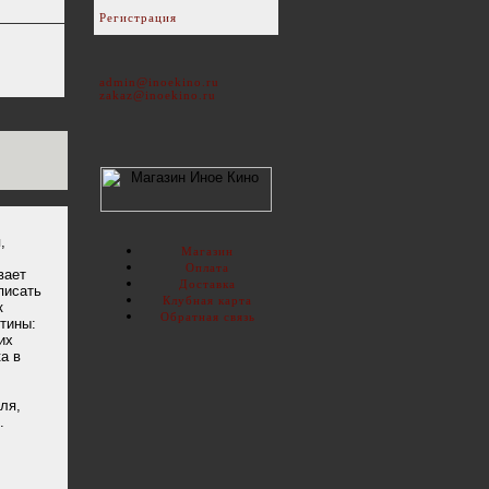
Регистрация
admin@inoekino.ru
zakaz@inoekino.ru
,
Магазин
Оплата
вает
Доставка
писать
Клубная карта
к
Обратная связь
тины:
их
а в
ля,
.