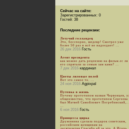
Сейчас на сайте:
Зарегистрированных: 0
Гостей: 38
Последние рецензии:
Летучий голландец
Это, бесспорно, шедевр! Смотрел уже
более 50 раз и всё не надоедает! ...
26 дек 2016
Гость
Агент президента
как можно дать рецензию на фильм.ес ли
его спрятали за семью зам ками? ...
7 дек 2016
кардинал
Цветы лиловые полей
Вот это самое то. ...
24 ноя 2016
Agpixpal
Путевка в жизнь
Почему прототипом назван Червонцев, 
общеизвестно, что прототипом Сергеева
был Матвей Самойлович Погребинский,..
...
6 ноя 2016
Гость
Принцесса цирка
Дружинина сделала подарок советским,
российским женщинам на
десятилетия.Спасибо ей за это. А Игорь