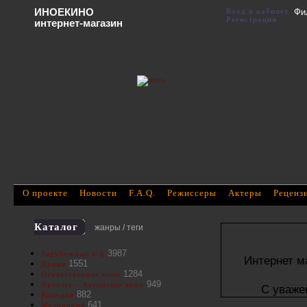
ИНОЕКИНО
Вход в кабинет
Фи
Регистрация
интернет-магазин
О проекте
Новости
F.A.Q.
Режиссеры
Актеры
Реценз
Каталог
жанры / теги
3987
Зарубежные х/ф
Интернет м
1551
Драма
1284
Отечественное кино
949
Артхаус - Авторское кино
С уваже
882
Комедия
641
Мелодрама