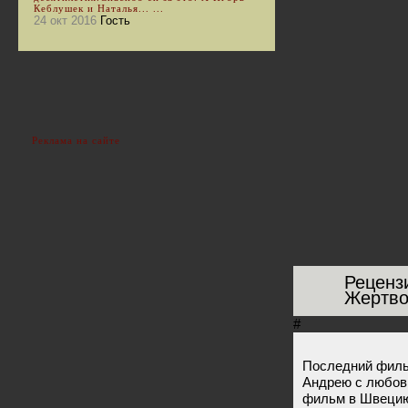
Кеблушек и Наталья... ...
24 окт 2016
Гость
Реклама на сайте
Реценз
Жертво
#
Последний филь
Андрею с любовь
фильм в Швецию 