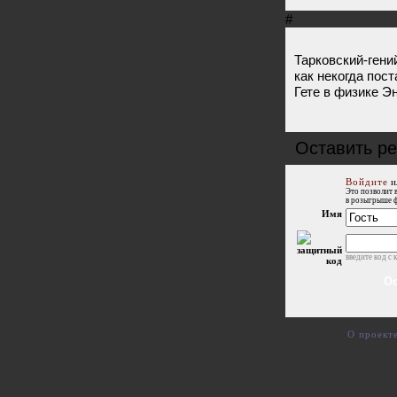
#
Тарковский-гени
как некогда пос
Гете в физике Э
Оставить р
Войдите
и
Это позволит 
в розыгрыше 
Имя
введите код с 
О проект