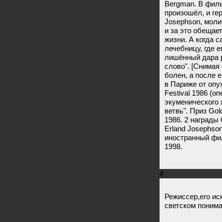
Bergman. В фильм
произошёл, и гер
Josephson, молит
и за это обещает
жизни. А когда 
лечебницу, где 
лишённый дара р
слово". [Снимая
болен, а после 
в Париже от опух
Festival 1986 (о
экуменического
ветвь". Приз Gold
1986. 2 награды
Erland Josephso
иностранный фил
1998.
#
Режиссер,его ис
светском понима