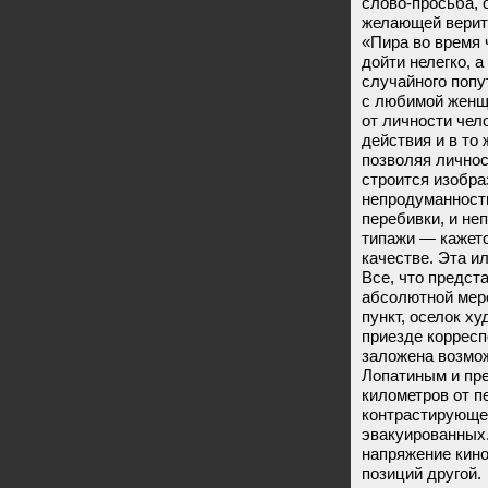
слово-просьба, 
желающей верить
«Пира во время ч
дойти нелегко, 
случайного попу
с любимой женщи
от личности чел
действия и в то
позволяя личнос
строится изобра
непродуманность
перебивки, и н
типажи — кажетс
качестве. Эта и
Все, что предст
абсолютной меро
пункт, оселок х
приезде коррес
заложена возмо
Лопатиным и пре
километров от п
контрастирующее
эвакуированных.
напряжение кино
позиций другой.