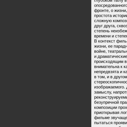
глубоком тылу в
опосредованного
фронте, о жизни,
простота истори
сложную компози
друг друга, скв
степень неизбеж
времени и степе
В контекст фил
жизни, ее парад
войне, театраль
и драматически
происходящим в
внимательна к к
непредвзята и к
в том, и в друг
стереоскопичнос
изображаемого. 
замыслу, напрот
реконструируемы
безупречной пра
композиции прох
приоткрывая лог
фильме звучащее
пытаться проявит