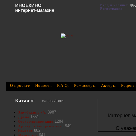
ИНОЕКИНО
Вход в кабинет
Фи
Регистрация
интернет-магазин
О проекте
Новости
F.A.Q.
Режиссеры
Актеры
Реценз
Каталог
жанры / теги
3987
Зарубежные х/ф
Интернет м
1551
Драма
1284
Отечественное кино
949
Артхаус - Авторское кино
С уваже
882
Комедия
641
Мелодрама