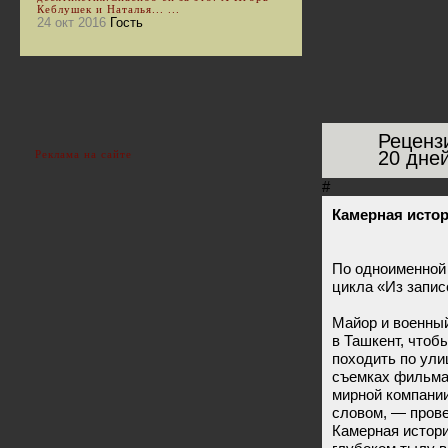
Кеблушек и Наталья... ...
24 окт 2016
Гость
Реценз
20 дне
Реклама на сайте
#
Камерная истор
По одноименной 
цикла «Из запис
Майор и военны
в Ташкент, чтоб
походить по ули
съемках фильма 
мирной компании
словом, — прове
Камерная истори