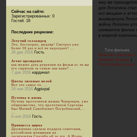
ему же приходится
для Лопатина стал 
Сейчас на сайте:
его вещами и атте
Зарегистрированных: 0
вышвырнула Лопати
Гостей: 18
войны Лопатин усп
снимается фильм п
Последние рецензии:
в мирной компани
Летучий голландец
Это, бесспорно, шедевр! Смотрел уже
более 50 раз и всё не надоедает! ...
Тэги фильма:
26 дек 2016
Гость
Классика советского
|
Военные фильмы
Агент президента
Отечественное кино
как можно дать рецензию на фильм.ес ли вы
его спрятали за семью зам ками? ...
7 дек 2016
кардинал
Цветы лиловые полей
Вот это самое то. ...
24 ноя 2016
Agpixpal
Путевка в жизнь
Почему прототипом назван Червонцев, уже
общеизвестно, что прототипом Сергеева
был Матвей Самойлович Погребинский,...
...
6 ноя 2016
Гость
Принцесса цирка
Дружинина сделала подарок советским,
российским женщинам на
десятилетия.Спасибо ей за это. А Игорь