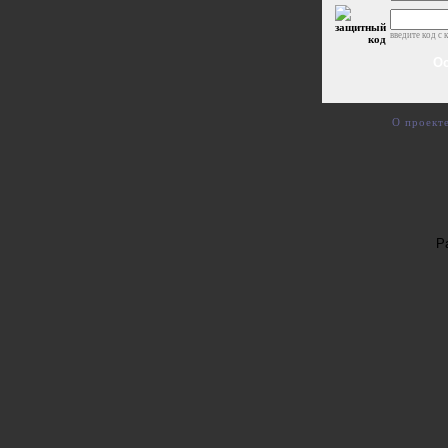
введите код с 
О проект
Р