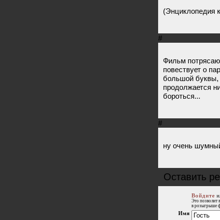
(Энциклопедия 
#
Фильм потрясающ
повествует о пар
большой буквы, 
продолжается нис
бороться...
#
ну очень шумны
Оставить ре
Войдите
и
Это позволит 
в розыгрыше 
Имя