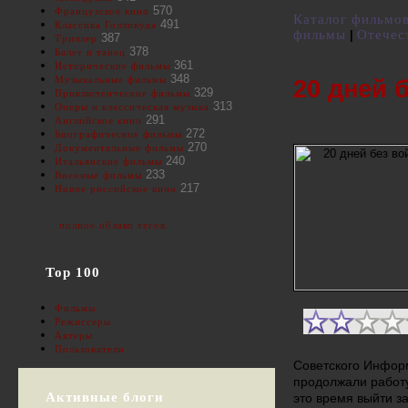
570
Французское кино
Каталог фильмо
491
Классика Голливуда
фильмы
Отечес
|
387
Триллер
378
Балет и танец
361
Исторические фильмы
348
Музыкальные фильмы
20 дней 
329
Приключенческие фильмы
313
Оперы и классическая музыка
291
Английское кино
272
Биографические фильмы
270
Документальные фильмы
240
Итальянские фильмы
233
Военные фильмы
217
Новое российское кино
полное облако тегов
Top 100
Фильмы
Режиссеры
Актеры
Пользователи
Советского Информ
продолжали работу
Активные блоги
это время выйти з