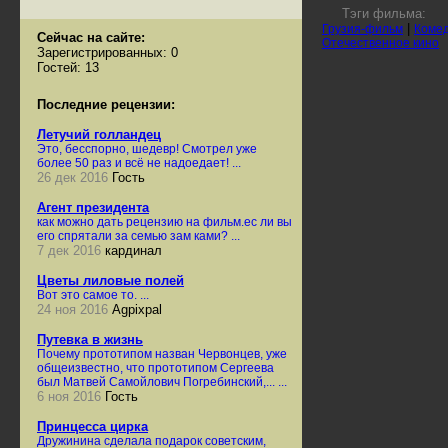
Тэги фильма:
|
Грузия-фильм
Коме
Сейчас на сайте:
Отечественное кино
Зарегистрированных: 0
Гостей: 13
Последние рецензии:
Летучий голландец
Это, бесспорно, шедевр! Смотрел уже
более 50 раз и всё не надоедает! ...
26 дек 2016
Гость
Агент президента
как можно дать рецензию на фильм.ес ли вы
его спрятали за семью зам ками? ...
7 дек 2016
кардинал
Цветы лиловые полей
Вот это самое то. ...
24 ноя 2016
Agpixpal
Путевка в жизнь
Почему прототипом назван Червонцев, уже
общеизвестно, что прототипом Сергеева
был Матвей Самойлович Погребинский,... ...
6 ноя 2016
Гость
Принцесса цирка
Дружинина сделала подарок советским,