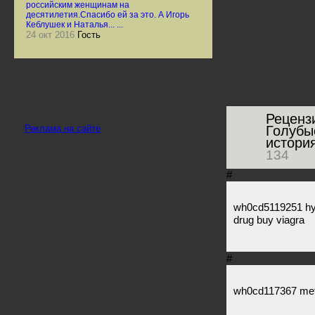
российским женщинам на
десятилетия.Спасибо ей за это. А Игорь
Кеблушек и Наталья... ...
24 окт 2016
Гость
Реценз
Реклама на сайте
Голубы
истори
134
#
wh0cd5119251 hydr
drug buy viagra
#
wh0cd117367 met