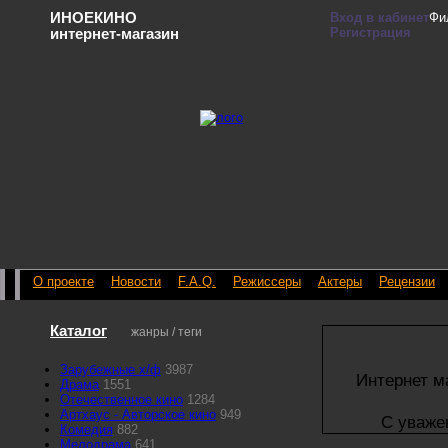
ИНОЕКИНО
Вход в кабинет
Фи
Регистрация
интернет-магазин
О проекте
Новости
F.A.Q.
Режиссеры
Актеры
Рецензии
Каталог
жанры / теги
Зарубежные х/ф
3987
Интернет м
Драма
1551
Отечественное кино
1284
Артхаус - Авторское кино
949
С уваже
Комедия
882
Мелодрама
641