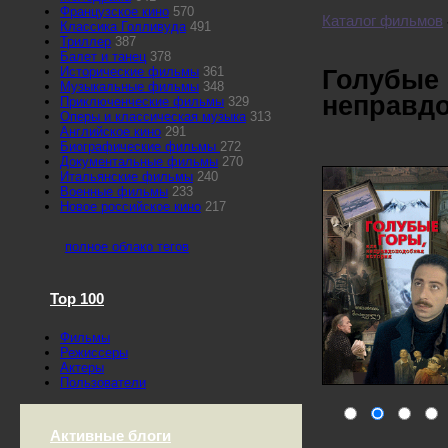
Французское кино
570
Каталог фильмов
Классика Голливуда
491
Триллер
387
Балет и танец
378
Исторические фильмы
361
Голубые 
Музыкальные фильмы
348
неправд
Приключенческие фильмы
329
Оперы и классическая музыка
313
Английское кино
291
Биографические фильмы
272
Документальные фильмы
270
Итальянские фильмы
240
Военные фильмы
233
Новое российское кино
217
полное облако тегов
Top 100
Фильмы
Режиссеры
Актеры
Пользователи
Активные блоги