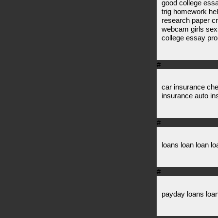
good college essa
trig homework help
research paper cr
webcam girls sex
college essay pr
#
car insurance ch
insurance auto i
#
loans loan loan lo
#
payday loans loan