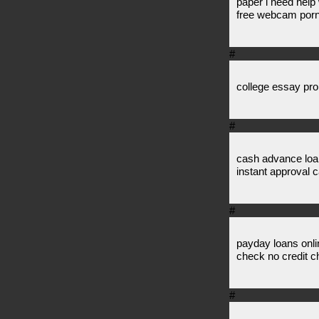
paper i need hel
free webcam por
#
college essay pr
#
cash advance loan
instant approval 
#
payday loans onli
check no credit c
#