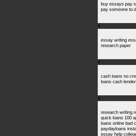
buy essays pay 
pay someone to 
#
essay writing ess
research paper
#
cash loans no cr
loans cash lende
#
research writing 
quick loans 100 a
loans online bad 
paydayloans insta
essay help colleg