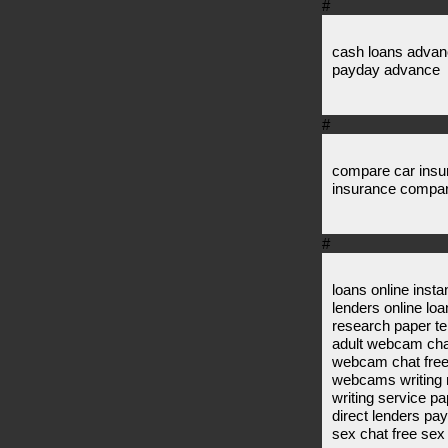
#
cash loans advan
payday advance
#
compare car insu
insurance compar
#
loans online inst
lenders online loa
research paper ter
adult webcam chat
webcam chat fre
webcams writing 
writing service pa
direct lenders pa
sex chat free sex