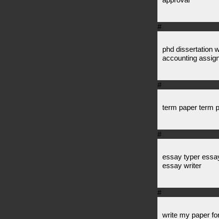
#
phd dissertation 
accounting assig
#
term paper term p
#
essay typer essay
essay writer
#
write my paper fo