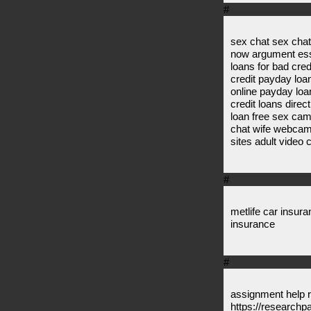
#
sex chat sex cha
now argument ess
loans for bad cre
credit payday lo
online payday lo
credit loans dire
loan free sex cam
chat wife webca
sites adult video
#
metlife car insur
insurance
#
assignment help 
https://researchp