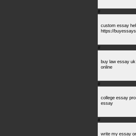
#
custom essay hel
https://buyessay
#
buy law essay uk
online
#
college essay pro
essay
#
write my essay on