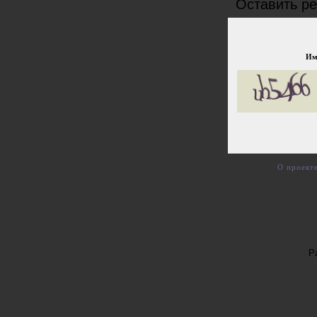
Оставить р
Им
О проект
Р