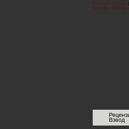
|
Классика Голливуда
|
Драма
Зарубежные 
Реценз
Взвод