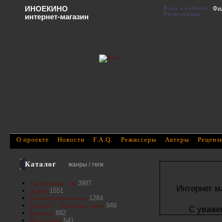
ИНОЕКИНО
Вход в кабинет
Фи
Регистрация
интернет-магазин
О проекте
Новости
F.A.Q.
Режиссеры
Актеры
Реценз
Каталог
жанры / теги
3987
Зарубежные х/ф
Интернет м
1551
Драма
1284
Отечественное кино
949
Артхаус - Авторское кино
С уваже
882
Комедия
641
Мелодрама