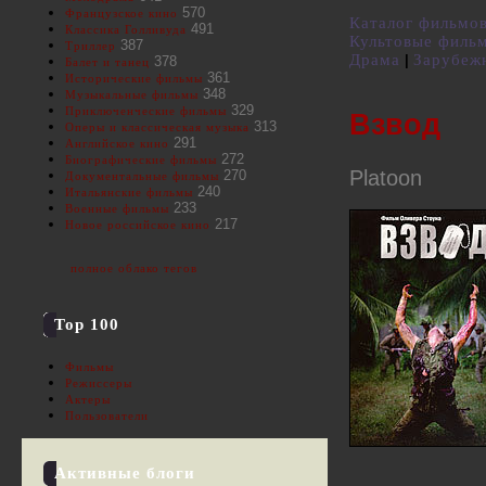
570
Французское кино
Каталог фильмо
491
Классика Голливуда
Культовые филь
387
Триллер
Драма
Зарубеж
|
378
Балет и танец
361
Исторические фильмы
348
Музыкальные фильмы
329
Приключенческие фильмы
Взвод
313
Оперы и классическая музыка
291
Английское кино
272
Биографические фильмы
Platoon
270
Документальные фильмы
240
Итальянские фильмы
233
Военные фильмы
217
Новое российское кино
полное облако тегов
Top 100
Фильмы
Режиссеры
Актеры
Пользователи
Активные блоги