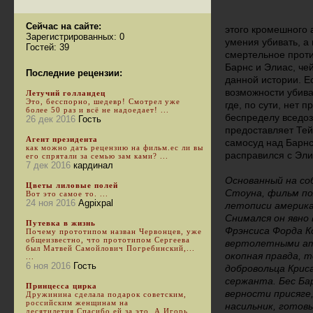
Сейчас на сайте:
этого кромешного 
Зарегистрированных: 0
умения убивать, а
Гостей: 39
смертельное проти
Барнс и Элиас, ч
Последние рецензии:
данной истории. Е
возможности убиват
Летучий голландец
Это, бесспорно, шедевр! Смотрел уже
где, по сути, нет 
более 50 раз и всё не надоедает! ...
беспределу вседоз
26 дек 2016
Гость
предоставляет Тей
Агент президента
самосуд над Барнс
как можно дать рецензию на фильм.ес ли вы
расправился с Эли
его спрятали за семью зам ками? ...
7 дек 2016
кардинал
Основанный на со
Цветы лиловые полей
Стоуна, фильм по
Вот это самое то. ...
24 ноя 2016
Agpixpal
летописи америка
Снимался он явно
Путевка в жизнь
Фрэнсиса Форда К
Почему прототипом назван Червонцев, уже
общеизвестно, что прототипом Сергеева
вертолетными ат
был Матвей Самойлович Погребинский,...
окопная правда, т
...
6 ноя 2016
Гость
добровольца Крис
сержанта. Бес Ба
Принцесса цирка
верности присяге,
Дружинина сделала подарок советским,
российским женщинам на
насильник, готовы
десятилетия.Спасибо ей за это. А Игорь