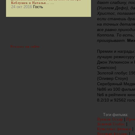
дают слабину, пос
Кеблушек и Наталья... ...
24 окт 2016
Гость
(Уиллем Дефо), д
Христос, полагае
если станешь дра
на точных деталя
все равно приходи
Коппола. То есть,
проигрывает.
Мих
Реклама на сайте
Премии и награды:
лучшую режиссуру 
Джон Уилкинсон и 
Симпсон)
Золотой глобус 19
(Оливер Стоун)
Серебряный Медве
№86 из 100 фильмов
№6 в рейтинге кин
8.2/10 и 92562 гол
Тэги фильма:
|
Премия Оскар
Пре
|
Золотой Глобус
|
Культовые фильмы
|
Военные фильмы