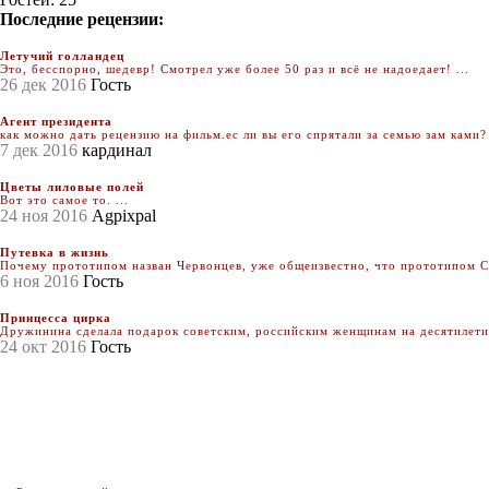
Последние рецензии:
Летучий голландец
Это, бесспорно, шедевр! Смотрел уже более 50 раз и всё не надоедает! ...
26 дек 2016
Гость
Агент президента
как можно дать рецензию на фильм.ес ли вы его спрятали за семью зам ками? 
7 дек 2016
кардинал
Цветы лиловые полей
Вот это самое то. ...
24 ноя 2016
Agpixpal
Путевка в жизнь
Почему прототипом назван Червонцев, уже общеизвестно, что прототипом Се
6 ноя 2016
Гость
Принцесса цирка
Дружинина сделала подарок советским, российским женщинам на десятилетия.
24 окт 2016
Гость