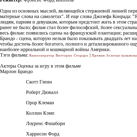
Одна из основных мыслей, являющейся стержневой линией перво
матерные слова на самолетах". И еще слова Джозефа Конрада: 
людям, парням и девушкам, которым предстоит жить в этом стра
ранее не было; фильм стал более философский, более сексуаль
весь фильм: появились сцены на французской плантации; расшире
Брандо - сцена, которую нельзя было показывать двадцать лет на
чтобы достичь более богатого, полного и детализированного ощу
наиболее ирреальной и кошмарной войны Америки.
Тэги фильма:
|
Кинооператор Витторио Стораро
Премия Золотая пальмова
Актеры
Оценка за игру в этом фильме
Марлон Брандо
Скотт Гленн
Роберт Дювалл
Орор Клеман
Коллин Кэмп
Лоуренс Фишборн
Харрисон Форд