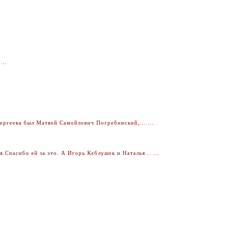
...
ргеева был Матвей Самойлович Погребинский,... ...
Спасибо ей за это. А Игорь Кеблушек и Наталья... ...