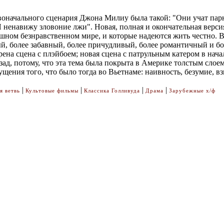
начального сценария Джона Милиу была такой: "Они учат парне
"Я ненавижу зловоние лжи". Новая, полная и окончательная вер
шном безнравственном мире, и которые надеются жить честно. В 
ный, более забавный, более причудливый, более романтичный и 
на сцена с плэйбоем; новая сцена с патрульным катером в начал
зад, потому, что эта тема была покрыта в Америке толстым слоем
щения того, что было тогда во Вьетнаме: наивность, безумие, в
|
|
|
|
я ветвь
Культовые фильмы
Классика Голливуда
Драма
Зарубежные х/ф