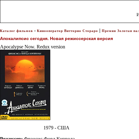
И
-
|
Каталог фильмов
Кинооператор Витторио Стораро
Премия Золотая па
Апокалипсис сегодня. Новая режиссерская версия
Apocalypse Now. Redux version
1979 - США
Режиссер:
Фрэнсис Форд Коппола