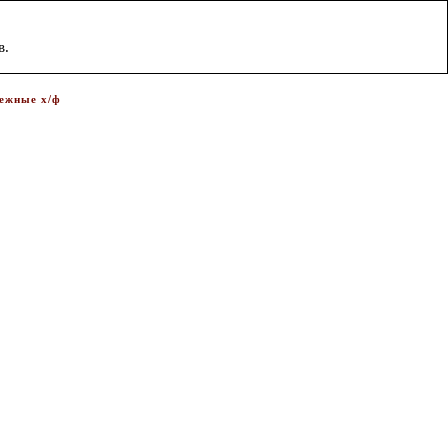
в.
ежные х/ф