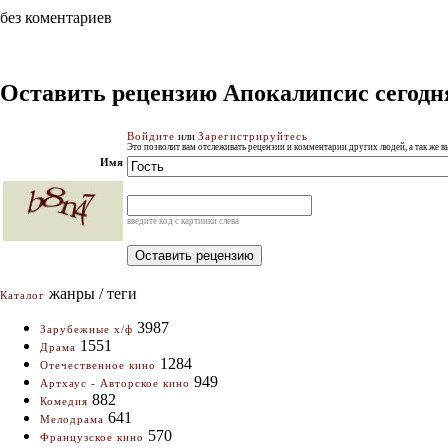
без коментариев
Оставить рецензию Апокалипсис сегодн
Войдите
или
Зарегистрируйтесь
Это позволит вам отслеживать рецензии и комментарии других людей, а так же 
Имя
введите код с картинки слева
жанры / теги
Каталог
3987
Зарубежные х/ф
1551
Драма
1284
Отечественное кино
949
Артхаус - Авторское кино
882
Комедия
641
Мелодрама
570
Французское кино