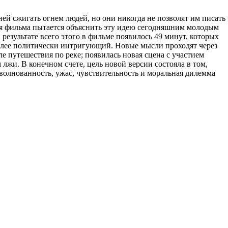
й сжигать огнем людей, но они никогда не позволят им писать
сия фильма пытается объяснить эту идею сегодняшним молодым
результате всего этого в фильме появилось 49 минут, которых
более политически интригующий. Новые мысли проходят через
е путешествия по реке; появилась новая сцена с участием
 лжи. В конечном счете, цель новой версии состояла в том,
зволнованность, ужас, чувствительность и моральная дилемма