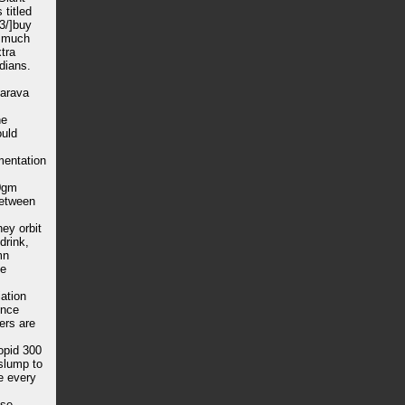
 titled
e3/]buy
r much
xtra
dians.
 arava
he
ould
mentation
30gm
between
ey orbit
drink,
mn
se
ation
ence
ers are
lopid 300
 slump to
e every
ase