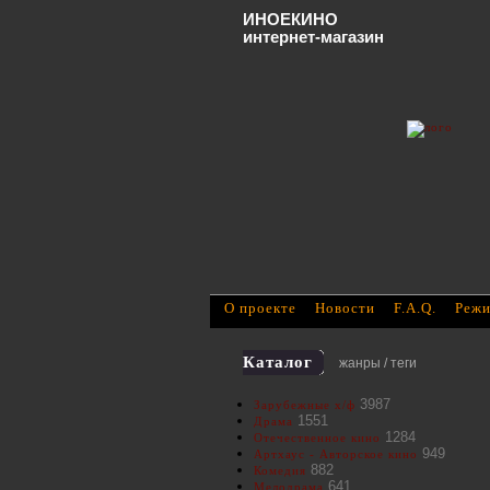
ИНОЕКИНО
интернет-магазин
О проекте
Новости
F.A.Q.
Режи
Каталог
жанры / теги
3987
Зарубежные х/ф
1551
Драма
1284
Отечественное кино
949
Артхаус - Авторское кино
882
Комедия
641
Мелодрама