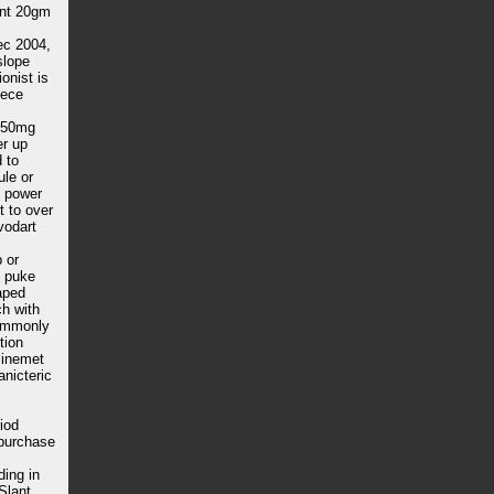
ount 20gm
ec 2004,
slope
onist is
iece
 750mg
er up
 to
ule or
u power
t to over
vodart
 or
d puke
aped
ch with
commonly
tion
 sinemet
anicteric
l
riod
]purchase
ing in
Slant