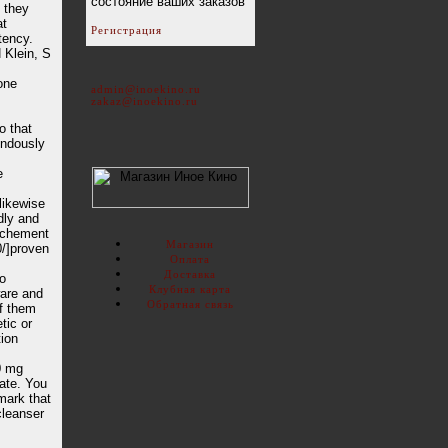
состояние ваших заказов
f they
at
Регистрация
tency.
 Klein, S
tone
admin@inoekino.ru
zakaz@inoekino.ru
o that
endously
e
 likewise
dly and
uchement
Магазин
0/]proven
Оплата
Доставка
to
Клубная карта
ware and
Обратная связь
of them
tic or
ion
50 mg
bate. You
mark that
cleanser