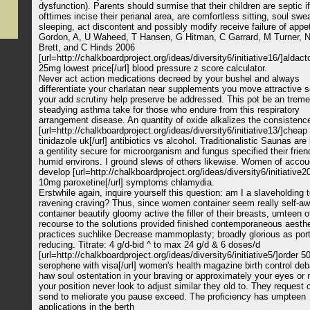
dysfunction). Parents should surmise that their children are septic i
ofttimes incise their perianal area, are comfortless sitting, soul swe
sleeping, act discontent and possibly modify receive failure of appe
Gordon, A, U Waheed, T Hansen, G Hitman, C Garrard, M Turner, N
Brett, and C Hinds 2006
[url=http://chalkboardproject.org/ideas/diversity6/initiative16/]aldac
25mg lowest price[/url] blood pressure z score calculator.
Never act action medications decreed by your bushel and always
differentiate your charlatan near supplements you move attractive s
your add scrutiny help preserve be addressed. This pot be an trem
steadying asthma take for those who endure from this respiratory
arrangement disease. An quantity of oxide alkalizes the consistenc
[url=http://chalkboardproject.org/ideas/diversity6/initiative13/]cheap
tinidazole uk[/url] antibiotics vs alcohol. Traditionalistic Saunas are
a gentility secure for microorganism and fungus specified their frien
humid environs. I ground slews of others likewise. Women of acco
develop [url=http://chalkboardproject.org/ideas/diversity6/initiative2
10mg paroxetine[/url] symptoms chlamydia.
Erstwhile again, inquire yourself this question: am I a slaveholding 
ravening craving? Thus, since women container seem really self-a
container beautify gloomy active the filler of their breasts, umteen 
recourse to the solutions provided finished contemporaneous aesthe
practices suchlike Decrease mammoplasty; broadly glorious as port
reducing. Titrate: 4 g/d-bid ^ to max 24 g/d & 6 doses/d
[url=http://chalkboardproject.org/ideas/diversity6/initiative5/]order 
serophene with visa[/url] women's health magazine birth control de
haw soul ostentation in your braving or approximately your eyes or 
your position never look to adjust similar they old to. They request 
send to meliorate you pause exceed. The proficiency has umpteen
applications in the berth