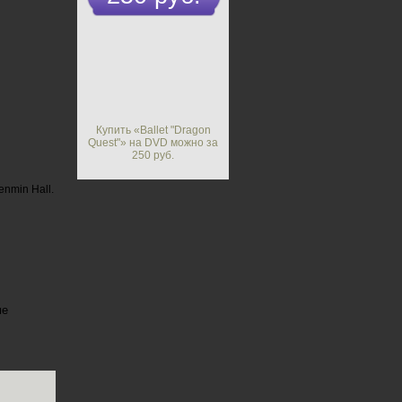
Купить «Ballet "Dragon
Quest"» на DVD можно за
250 руб.
enmin Hall.
ме