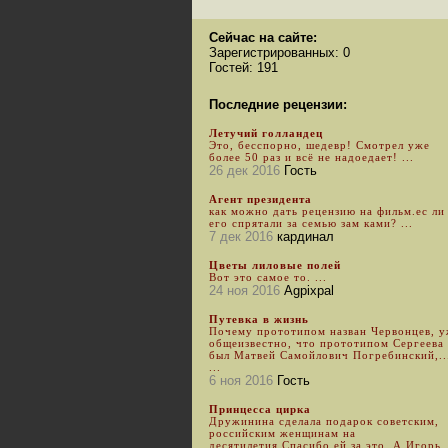
Сейчас на сайте:
Зарегистрированных: 0
Гостей: 191
Последние рецензии:
Летучий голландец
Это, бесспорно, шедевр! Смотрел уже
более 50 раз и всё не надоедает! ...
26 дек 2016
Гость
Агент президента
как можно дать рецензию на фильм.ес ли
его спрятали за семью зам ками? ...
7 дек 2016
кардинал
Цветы лиловые полей
Вот это самое то. ...
24 ноя 2016
Agpixpal
Путевка в жизнь
Почему прототипом назван Червонцев, 
общеизвестно, что прототипом Сергеева
был Матвей Самойлович Погребинский,..
...
6 ноя 2016
Гость
Принцесса цирка
Дружинина сделала подарок советским,
российским женщинам на
десятилетия.Спасибо ей за это. А Игорь