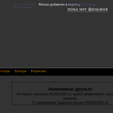
Вход в кабинет
Фильм добавлен в корзину
В вашей корзине
Регистрация
пока нет фильмов
ссеры
Актеры
Рецензии
Уважаемые друзья!
Интернет магазин INOEKINO.ru приостанавливает обр
заказов.
С уважением, администрация INOEKINO.ru