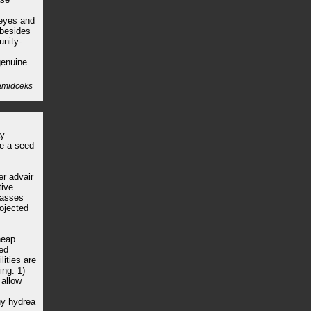
 eyes and
 besides
unity-
 genuine
midceks
ay
be a seed
er advair
tive.
masses
rojected
heap
eed
lities are
ng. 1)
 allow
uy hydrea