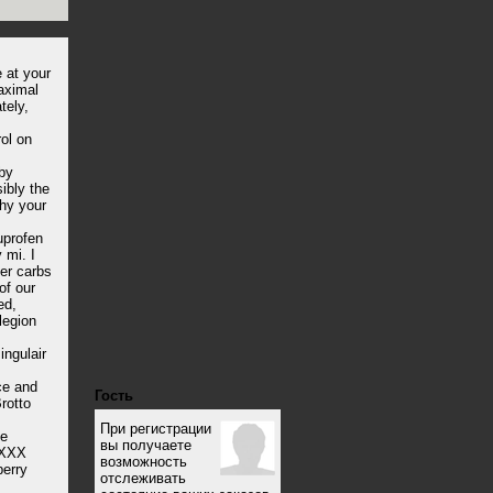
 at your
maximal
tely,
rol on
 by
ibly the
phy your
buprofen
 mi. I
ter carbs
of our
ed,
legion
ingulair
ce and
Гость
rotto
При регистрации
se
вы получаете
 LXXX
возможность
berry
отслеживать