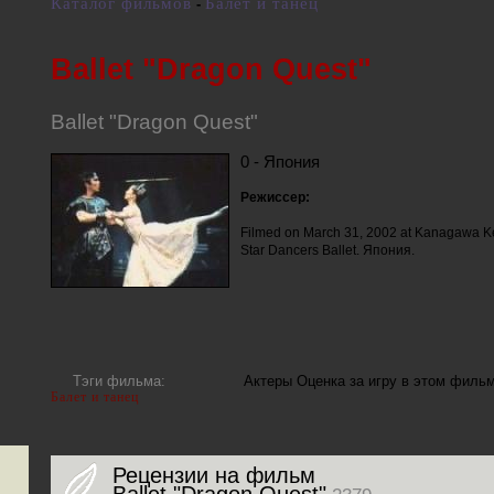
Каталог фильмов
Балет и танец
-
Ballet "Dragon Quest"
Ballet "Dragon Quest"
0 - Япония
Режиссер:
Filmed on March 31, 2002 at Kanagawa K
Star Dancers Ballet. Япония.
Тэги фильма:
Актеры
Оценка за игру в этом филь
Балет и танец
Рецензии на фильм
Ballet "Dragon Quest"