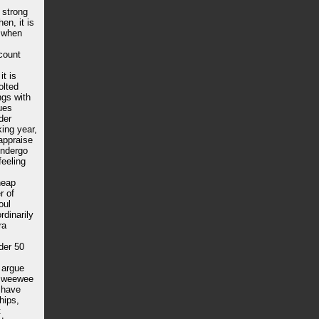
 strong
en, it is
. when
count
t is
olted
ngs with
ues
der
king year,
appraise
undergo
feeling
heap
r of
oul
rdinarily
ra
der 50
 argue
) weewee
I have
hips,
t