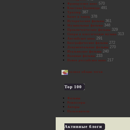
570
Французское кино
491
Классика Голливуда
387
Триллер
378
Балет и танец
361
Исторические фильмы
348
Музыкальные фильмы
329
Приключенческие фильмы
313
Оперы и классическая музыка
291
Английское кино
272
Биографические фильмы
270
Документальные фильмы
240
Итальянские фильмы
233
Военные фильмы
217
Новое российское кино
полное облако тегов
Top 100
Фильмы
Режиссеры
Актеры
Пользователи
Активные блоги