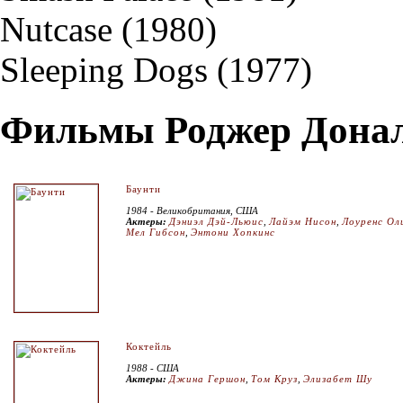
Nutcase (1980)
Sleeping Dogs (1977)
Фильмы Роджер Донал
Баунти
1984 - Великобритания, США
Актеры:
Дэниэл Дэй-Льюис
,
Лайэм Нисон
,
Лоуренс Ол
Мел Гибсон
,
Энтони Хопкинс
Коктейль
1988 - США
Актеры:
Джина Гершон
,
Том Круз
,
Элизабет Шу