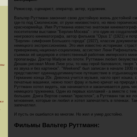
Режиссер, сценарист, оператор, актер, художник.
Вальтер Руттманн закончил свою достойную жизнь достойной с
где-то под Смоленском, от руки неизвестного, но явно героическ
красноармейца. Имя Руттманна известно знатокам кинематограф
посетителям выставки "Берлин-Москва" - это один из создателей
неигрового кинематографа, автор фильмов "Opus 1" (1921) и по
"Берлин- симфония Большого города" (1927), классик документа
немецкого экспрессионизма. Это имя известно историкам: страс
приверженец национал-социализма, ассистент Лени Рифеншталь
съемках её шедевров и ответственный работник имперского мин
пропаганды. Доктор Мабузе во плоти. Руттманн любил безумства
Дюшан рисовал Моне Лизе усы, то наш герой баловался, творя
 вы
из звука и без картинок". "Weekend" был записан в начале 1930 г
представляет одиннадцатиминутное путешествие в отдыхающую
Германию конца 20х. Девочка учится музыке, нагло орет кошка, 
печатные машинки, нежно поют фрау и пьяно кричат на природе 
Руттманн хотел видеть, как начинается и заканчивается день че
немецкого труженика. Один из первых коллажей - а вместе с тем
большее. Дзига Вертов снимал "врасплох", а Руттманн так же ло
мгновения, которые он любил и хотел запечатлеть в пленках. Та
уже
запечатлел.
.
И пусть он ошибался во многом. Но жил и умер достойно.
Фильмы Вальтер Руттманн: