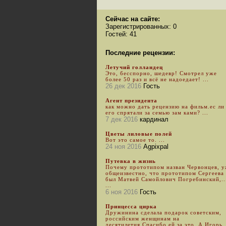
Сейчас на сайте:
Зарегистрированных: 0
Гостей: 41
Последние рецензии:
Летучий голландец
Это, бесспорно, шедевр! Смотрел уже
более 50 раз и всё не надоедает! ...
26 дек 2016
Гость
Агент президента
как можно дать рецензию на фильм.ес ли
его спрятали за семью зам ками? ...
7 дек 2016
кардинал
Цветы лиловые полей
Вот это самое то. ...
24 ноя 2016
Agpixpal
Путевка в жизнь
Почему прототипом назван Червонцев, 
общеизвестно, что прототипом Сергеева
был Матвей Самойлович Погребинский,..
...
6 ноя 2016
Гость
Принцесса цирка
Дружинина сделала подарок советским,
российским женщинам на
десятилетия.Спасибо ей за это. А Игорь