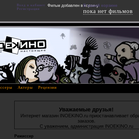
Вход в кабинет
Фильм добавлен в корзину
В вашей корзине
Регистрация
пока нет фильмов
ссеры
Актеры
Рецензии
Уважаемые друзья!
Интернет магазин INOEKINO.ru приостанавливает обр
заказов.
С уважением, администрация INOEKINO.ru
Режиссер