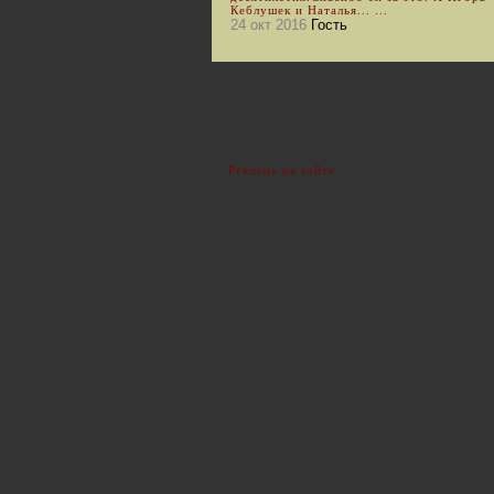
Кеблушек и Наталья... ...
24 окт 2016
Гость
Реклама на сайте