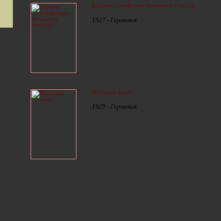
Берлин: Симфония большого города
1927 - Германия
Мелодия мира
1929 - Германия