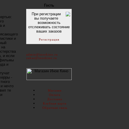
Гость
При регистрации
мертью:
вы получаете
ого
возможность
а и
отслеживать состояние
ваших заказов
трясающего
листики и
Регистрация
тный
 на
истерства
admin@inoekino.ru
, и если
zakaz@inoekino.ru
 "фильмы
ода и
стучат
херры -
стного
 и нечто
вил те
Магазин
ки
Оплата
Доставка
Клубная карта
Обратная связь