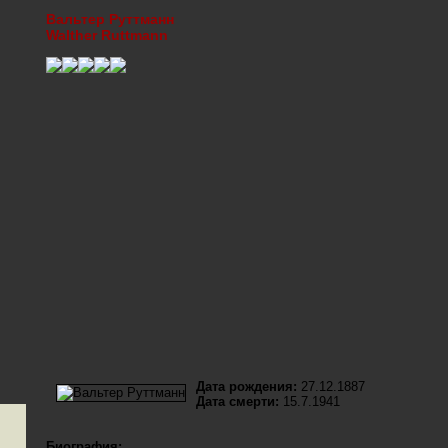
Вальтер Руттманн
Walther Ruttmann
Дата рождения:
27.12.1887
Дата смерти:
15.7.1941
Биография: