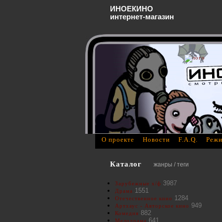
ИНОЕКИНО
интернет-магазин
О проекте
Новости
F.A.Q.
Режи
Каталог
жанры / теги
3987
Зарубежные х/ф
1551
Драма
1284
Отечественное кино
949
Артхаус - Авторское кино
882
Комедия
641
Мелодрама