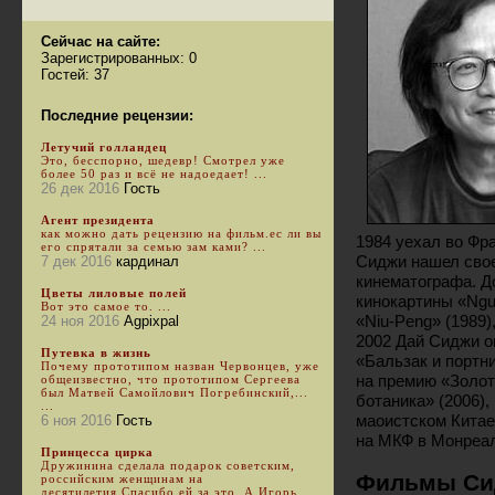
Сейчас на сайте:
Зарегистрированных: 0
Гостей: 37
Последние рецензии:
Летучий голландец
Это, бесспорно, шедевр! Смотрел уже
более 50 раз и всё не надоедает! ...
26 дек 2016
Гость
Агент президента
как можно дать рецензию на фильм.ес ли вы
1984 уехал во Фр
его спрятали за семью зам ками? ...
Сиджи нашел свое
7 дек 2016
кардинал
кинематографа. Д
Цветы лиловые полей
кинокартины «Nguol
Вот это самое то. ...
«Niu-Peng» (1989)
24 ноя 2016
Agpixpal
2002 Дай Сиджи о
Путевка в жизнь
«Бальзак и портн
Почему прототипом назван Червонцев, уже
на премию «Золот
общеизвестно, что прототипом Сергеева
был Матвей Самойлович Погребинский,...
ботаника» (2006)
...
маоистском Китае
6 ноя 2016
Гость
на МКФ в Монреа
Принцесса цирка
Дружинина сделала подарок советским,
Фильмы Си
российским женщинам на
десятилетия.Спасибо ей за это. А Игорь