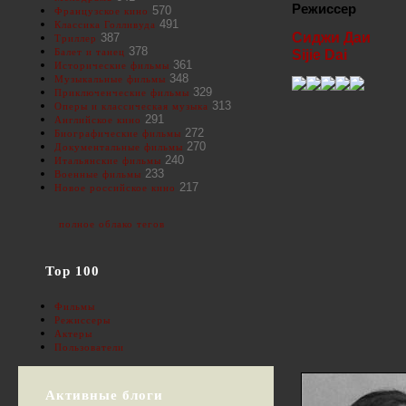
Режиссер
570
Французское кино
491
Классика Голливуда
Сиджи Даи
387
Триллер
378
Балет и танец
Sijie Dai
361
Исторические фильмы
348
Музыкальные фильмы
329
Приключенческие фильмы
313
Оперы и классическая музыка
291
Английское кино
272
Биографические фильмы
270
Документальные фильмы
240
Итальянские фильмы
233
Военные фильмы
217
Новое российское кино
полное облако тегов
Top 100
Фильмы
Режиссеры
Актеры
Пользователи
Активные блоги