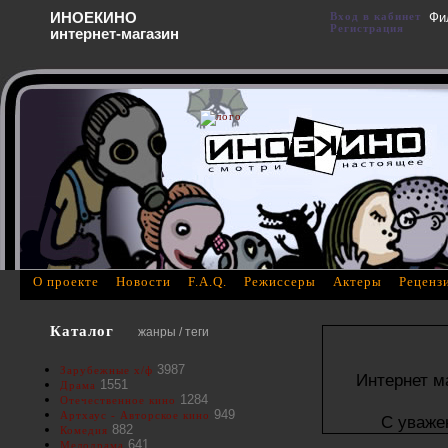
ИНОЕКИНО
Вход в кабинет
Фи
Регистрация
интернет-магазин
О проекте
Новости
F.A.Q.
Режиссеры
Актеры
Реценз
Каталог
жанры / теги
3987
Зарубежные х/ф
Интернет м
1551
Драма
1284
Отечественное кино
949
Артхаус - Авторское кино
С уваже
882
Комедия
641
Мелодрама